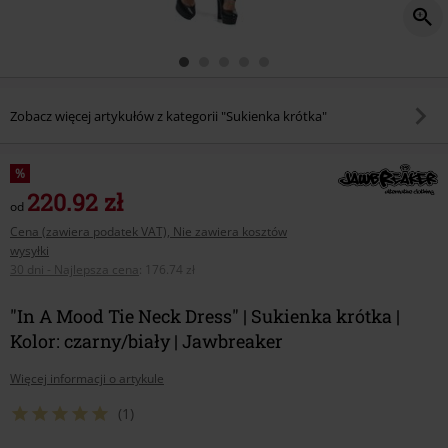
Zobacz więcej artykułów z kategorii "Sukienka krótka"
%
220.92 zł
od
Cena (zawiera podatek VAT), Nie zawiera kosztów
wysyłki
30 dni - Najlepsza cena
:
176.74 zł
"In A Mood Tie Neck Dress" | Sukienka krótka |
Kolor: czarny/biały | Jawbreaker
Więcej informacji o artykule
(1)