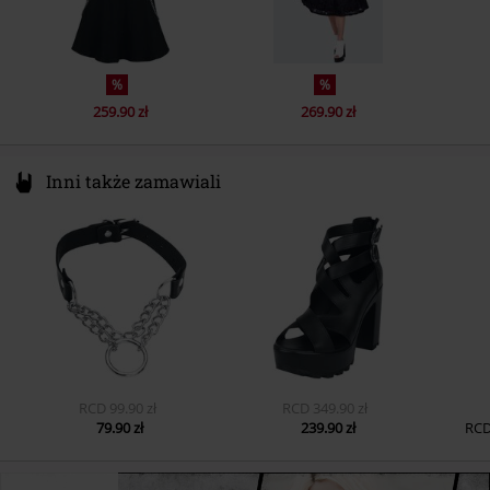
%
%
259.90 zł
269.90 zł
Inni także zamawiali
RCD
99.90 zł
RCD
349.90 zł
79.90 zł
239.90 zł
RC