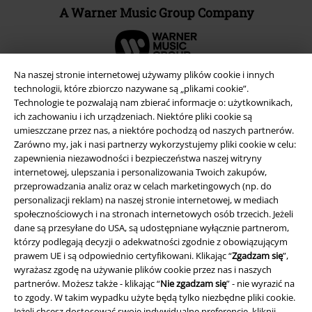
A Warner Music Group Company
Na naszej stronie internetowej używamy plików cookie i innych
technologii, które zbiorczo nazywane są „plikami cookie”.
Technologie te pozwalają nam zbierać informacje o: użytkownikach,
ich zachowaniu i ich urządzeniach. Niektóre pliki cookie są
umieszczane przez nas, a niektóre pochodzą od naszych partnerów.
Zarówno my, jak i nasi partnerzy wykorzystujemy pliki cookie w celu:
zapewnienia niezawodności i bezpieczeństwa naszej witryny
internetowej, ulepszania i personalizowania Twoich zakupów,
przeprowadzania analiz oraz w celach marketingowych (np. do
personalizacji reklam) na naszej stronie internetowej, w mediach
Informacje prawne
społecznościowych i na stronach internetowych osób trzecich. Jeżeli
dane są przesyłane do USA, są udostępniane wyłącznie partnerom,
Regulamin
którzy podlegają decyzji o adekwatności zgodnie z obowiązującym
prawem UE i są odpowiednio certyfikowani. Klikając “
Zgadzam się
”,
wyrażasz zgodę na używanie plików cookie przez nas i naszych
Dane firmy
partnerów. Możesz także - klikając “
Nie zgadzam się
” - nie wyrazić na
to zgody. W takim wypadku użyte będą tylko niezbędne pliki cookie.
Polityka prywatności
Jeżeli chcesz dostosować swoje indywidualne preferencje, kliknij