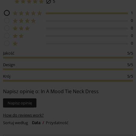
5
1
0
0
0
0
Jakość
5/5
Design
5/5
Krój
5/5
Napisz opinię o: In A Mood Tie Neck Dress
Napisz opinię
How do reviews work?
Sortuj według
Data
Przydatność