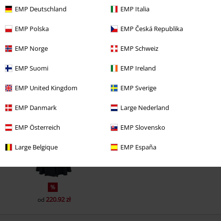
EMP Deutschland
EMP Italia
EMP Polska
EMP Česká Republika
Komentarz
EMP Norge
EMP Schweiz
EMP Suomi
EMP Ireland
EMP United Kingdom
EMP Sverige
Ostatnia wizyta
EMP Danmark
Large Nederland
EMP Österreich
EMP Slovensko
Prześlij komentarz
Large Belgique
EMP España
%
220.92 zł
od