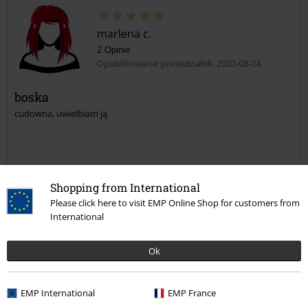
marlena c.
2 Opinie
Opublikowana: poniedziałek, 2020-08-24
boska
cudowna, uwielbiam ją
Shopping from International
Jakość
Please click here to visit EMP Online Shop for customers from
5
International
Design
5
Krój
Ok
5
Opinia zweryfikowana
EMP International
EMP France
Czy ta opinia okazała się pomocna?