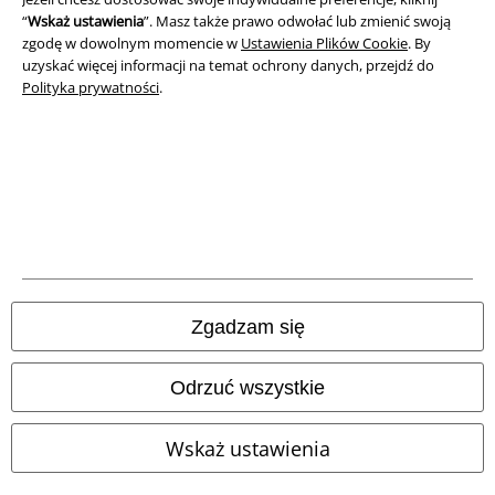
“
Wskaż ustawienia
”. Masz także prawo odwołać lub zmienić swoją
Unieszkodliwianie odpadów i ochrona środowiska
zgodę w dowolnym momencie w
Ustawienia Plików Cookie
. By
uzyskać więcej informacji na temat ochrony danych, przejdź do
Deklaracja Zgodności
Polityka prywatności
.
Informacje dotyczące dostępności
Ustawienia Plików Cookie
Skorzystaj z prawa do odstąpienia od umowy
Wszystkie ceny zawierają podatek VAT. Nie zawierają
kosztów
wysyłki.
Zgadzam się
© 1986-2026 E.M.P. Merchandising HGmbH
Odrzuć wszystkie
Wskaż ustawienia
Sklepy internetowe EMP