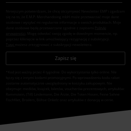
Niniejszym potwierdzam, że chcę otrzymywać Newsletter EMP i zgadzam
się na to, że E.M.P. Merchandising mbH może przetwarzać moje dane
osobowe i wysyłać mi regularnie informacje o swoich produktach. Moje
dane osobowe będą przetwarzane zgodnie z zapisami
Polityki
prywatności
. Mogę odwołać swoją zgodę w dowolnym momencie, np.
poprzez kliknięcie w link umożliwiający rezygnację z subskrypcji.
Tutaj
możesz zrezygnować z subskrypcji newslettera.
Zapisz się
*Kod jest ważny przez 4 tygodnie. Do wykorzystania tylko online. NIe
łączy się z innymi kodami promocyjnymi. Po wprowadzeniu kodu rabat
zostanie automatycznie uwzględniony w koszyku zakupowym. Nie
obejmuje: mediów, książek, biletów, voucherów prezentowych, artykułów:
Rammstein, (Till) Lindemann, Die Ärzte, Die Toten Hosen, Feine Sahne
Fischfilet, Broilers, Böhse Onkelz oraz artykułów z donacją w cenie.