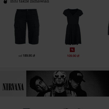
Inni także zamawiali
%
189.90 zł
od
109.90 zł