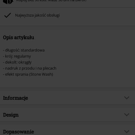
Nie łączy się z innymi kodami promocyjnymi. Promocja nie obejmuje: mediów
(płyt CD, LP, itp.), książek, biletów, voucherów prezentowych, artykułów:
Rammstein, (Till) Lindemann, Böhse Onkelz, Broilers, Die Ärzte, Die Toten
Najwyższa jakość obsługi
Hosen, Metality oraz artykułów z donacją w cenie.
Opis artykułu
- długość: standardowa
- krój: regularny
- dekolt: okrągły
- nadruk z przodu i na plecach
- efekt sprania (Stone Wash)
Informacje
Numer artykułu
552895
Design
Tytuł:
In Utero Dye
Rodzaj artykułu
T-Shirt
Gatunek muzyczny
Dopasowanie
Grunge