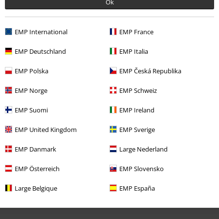
Ok
EMP International
EMP France
EMP Deutschland
EMP Italia
EMP Polska
EMP Česká Republika
Ostatnia wizyta
EMP Norge
EMP Schweiz
EMP Suomi
EMP Ireland
EMP United Kingdom
EMP Sverige
EMP Danmark
Large Nederland
EMP Österreich
EMP Slovensko
Large Belgique
EMP España
119.90 zł