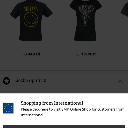
99.90 zł
139.90 zł
od
od
Liczba opinii: 0
Napisz opinię o: In Utero Dye
Shopping from International
Napisz opinię
Please click here to visit EMP Online Shop for customers from
International