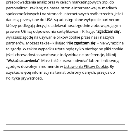
przeprowadzania analiz oraz w celach marketingowych (np. do
A Warner Music Group Company
personalizacji reklam) na naszej stronie internetowej, w mediach
społecznościowych i na stronach internetowych osób trzecich. Jeżeli
dane są przesyłane do USA, są udostępniane wyłącznie partnerom,
którzy podlegają decyzji o adekwatności zgodnie z obowiązującym
prawem UE i są odpowiednio certyfikowani. Klikając “
Zgadzam się
”,
wyrażasz zgodę na używanie plików cookie przez nas i naszych
partnerów. Możesz także - klikając “
Nie zgadzam się
” - nie wyrazić na
to zgody. W takim wypadku użyte będą tylko niezbędne pliki cookie.
Jeżeli chcesz dostosować swoje indywidualne preferencje, kliknij
“
Wskaż ustawienia
”. Masz także prawo odwołać lub zmienić swoją
zgodę w dowolnym momencie w
Ustawienia Plików Cookie
. By
uzyskać więcej informacji na temat ochrony danych, przejdź do
Polityka prywatności
.
Informacje prawne
Regulamin
Dane firmy
Polityka prywatności