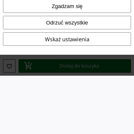
Zgadzam się
Unieszkodliwianie odpadów i ochrona środowiska
Deklaracja Zgodności
Odrzuć wszystkie
Informacje dotyczące dostępności
Wskaż ustawienia
Ustawienia Plików Cookie
Skorzystaj z prawa do odstąpienia od umowy
Dodaj do koszyka
Wszystkie ceny zawierają podatek VAT. Nie zawierają
kosztów
wysyłki.
© 1986-2026 E.M.P. Merchandising HGmbH
Sklepy internetowe EMP
EMP International