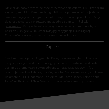
Niniejszym potwierdzam, że chcę otrzymywać Newsletter EMP i zgadzam
się na to, że E.M.P. Merchandising mbH może przetwarzać moje dane
osobowe i wysyłać mi regularnie informacje o swoich produktach. Moje
dane osobowe będą przetwarzane zgodnie z zapisami
Polityki
prywatności
. Mogę odwołać swoją zgodę w dowolnym momencie, np.
poprzez kliknięcie w link umożliwiający rezygnację z subskrypcji.
Tutaj
możesz zrezygnować z subskrypcji newslettera.
Zapisz się
*Kod jest ważny przez 4 tygodnie. Do wykorzystania tylko online. NIe
łączy się z innymi kodami promocyjnymi. Po wprowadzeniu kodu rabat
zostanie automatycznie uwzględniony w koszyku zakupowym. Nie
obejmuje: mediów, książek, biletów, voucherów prezentowych, artykułów:
Rammstein, (Till) Lindemann, Die Ärzte, Die Toten Hosen, Feine Sahne
Fischfilet, Broilers, Böhse Onkelz oraz artykułów z donacją w cenie.