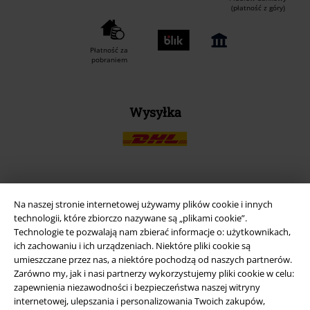
(płatność z góry)
Płatność za
pobraniem
Wysyłka
Aplikację EMP
Na naszej stronie internetowej używamy plików cookie i innych
Ściągnij nową aplikację EMP - ZA DARMO - i korzystaj z nowych
technologii, które zbiorczo nazywane są „plikami cookie”.
funkcji!
Technologie te pozwalają nam zbierać informacje o: użytkownikach,
ich zachowaniu i ich urządzeniach. Niektóre pliki cookie są
umieszczane przez nas, a niektóre pochodzą od naszych partnerów.
Zarówno my, jak i nasi partnerzy wykorzystujemy pliki cookie w celu:
zapewnienia niezawodności i bezpieczeństwa naszej witryny
internetowej, ulepszania i personalizowania Twoich zakupów,