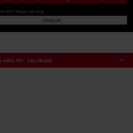
em BSC? Zaloguj się tutaj:
Zaloguj się
 rabat 15% - Łap okazję!
chera
WEEKEND
Skopiuj kod
o 2026-08-09
Minimalna wartość zamówienia: 219.90 zł.
e automatycznie uwzględniony po wprowadzeniu kodu w czasie procesu
ówienia.
z innymi kodami promocyjnymi. Promocja nie obejmuje: mediów (płyt CD, LP,
, biletów, voucherów prezentowych, artykułów: Rammstein, (Till) Lindemann,
Broilers, Die Ärzte, Die Toten Hosen, Metality oraz artykułów z donacją w