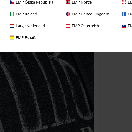
EMP Česká Republika
EMP Norge
EM
EMP Ireland
EMP United Kingdom
EM
Large Nederland
EMP Österreich
EM
EMP España