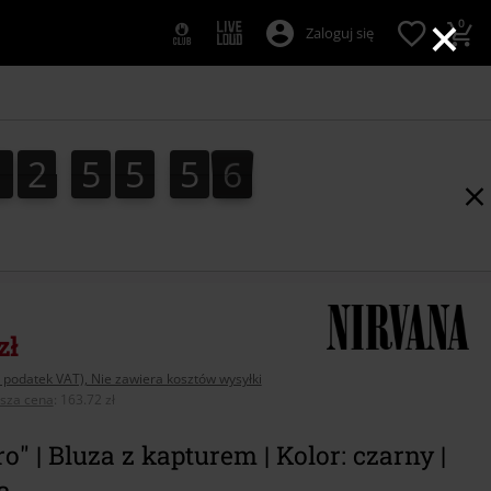
×
0
Zaloguj się
1
2
5
5
5
4
1
2
5
5
5
3
3
6
0
5
4
zł
 podatek VAT), Nie zawiera kosztów wysyłki
psza cena
:
163.72 zł
ro" | Bluza z kapturem | Kolor: czarny |
a