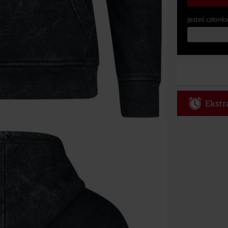
Jesteś członki
Ekstra
Kod vou
Obowiązuje d
Tylko online. 
Rabat zostani
realizacji zam
Nie łączy się 
itp.), książek
Böhse Onkelz, 
cenie.