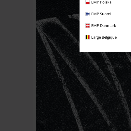
EMP Polska
EMP Suomi
EMP Danmark
Large Belgique