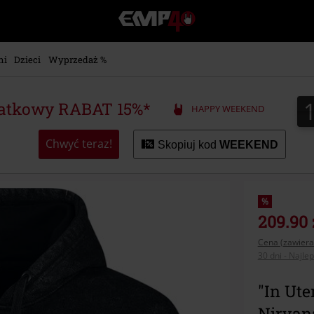
EMP
-
Merch
dla
ni
Dzieci
Wyprzedaż %
Fanów:
Muzyki,
Filmów,
atkowy RABAT 15%*
HAPPY WEEKEND
Seriali
i
Gier
Chwyć teraz!
Skopiuj kod
WEEKEND
-
Moda
Alternatywna.
%
209.90 
Cena (zawiera
30 dni - Najle
"In Ute
Nirvan