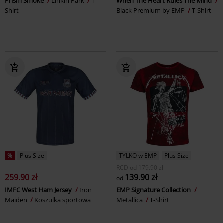
Prism Smoke
Linkin Park
T-
When The Heart Rules The Mind
Shirt
Black Premium by EMP
T-Shirt
%
Plus Size
TYLKO w EMP
Plus Size
RCD
od
179.90 zł
259.90 zł
139.90 zł
od
IMFC West Ham Jersey
Iron
EMP Signature Collection
Maiden
Koszulka sportowa
Metallica
T-Shirt