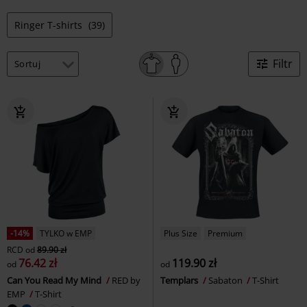
Ringer T-shirts
(39)
Filtr
-14%
TYLKO w EMP
Plus Size
Premium
RCD
od
89.90 zł
76.42 zł
119.90 zł
od
od
Can You Read My Mind
RED by
Templars
Sabaton
T-Shirt
EMP
T-Shirt