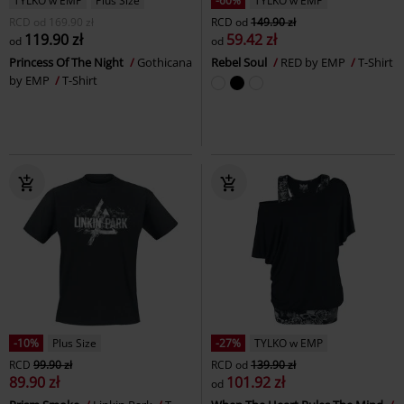
TYLKO w EMP
Plus Size
-60%
TYLKO w EMP
RCD
od
169.90 zł
RCD
od
149.90 zł
119.90 zł
59.42 zł
od
od
Princess Of The Night
Gothicana
Rebel Soul
RED by EMP
T-Shirt
by EMP
T-Shirt
-10%
Plus Size
-27%
TYLKO w EMP
RCD
99.90 zł
RCD
od
139.90 zł
89.90 zł
101.92 zł
od