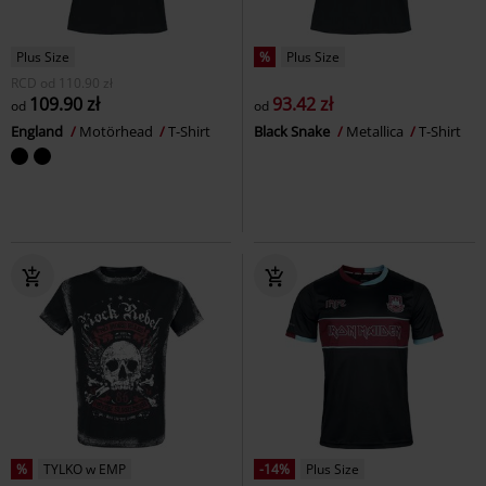
Plus Size
%
Plus Size
RCD
od
110.90 zł
109.90 zł
93.42 zł
od
od
England
Motörhead
T-Shirt
Black Snake
Metallica
T-Shirt
%
TYLKO w EMP
-14%
Plus Size