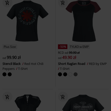
Plus Size
-50%
TYLKO w EMP
RCD
od
99.90 zł
99.90 zł
49.90 zł
od
od
Stencil Black
Red Hot Chili
Short Raglan Road
RED by EMP
Peppers
T-Shirt
T-Shirt