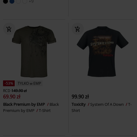
+9
-53%
TYLKO w EMP
RCD
149.90 zł
69.90 zł
99.90 zł
Black Premium by EMP
Black
Toxicity
System Of A Down
T-
Premium by EMP
T-Shirt
Shirt