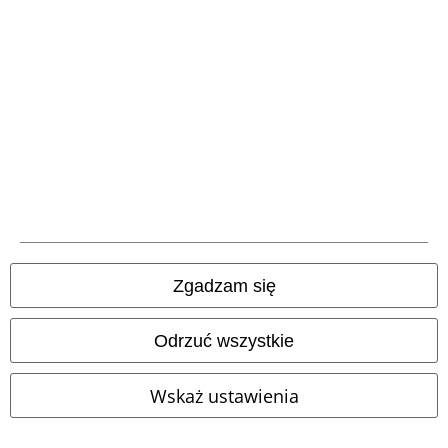
Metody płatności
Przelew bankowy
(płatność z góry)
Płatność za
pobraniem
Zgadzam się
Wysyłka
Odrzuć wszystkie
Wskaż ustawienia
Aplikację EMP