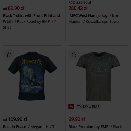
RCD
329.90 zł
89.90 zł
280.42 zł
od
Black T-shirt with Front Print and
IMFC West Ham Jersey
Iron
Wash
Rock Rebel by EMP
T-
Maiden
Koszulka sportowa
Shirt
%
TYLKO w EMP
109.90 zł
69.90 zł
od
Rust in Peace
Megadeth
T-
Black Premium by EMP
Black