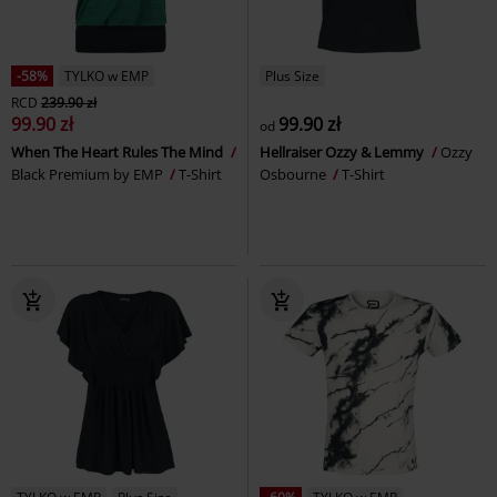
-58%
TYLKO w EMP
Plus Size
RCD
239.90 zł
99.90 zł
99.90 zł
od
When The Heart Rules The Mind
Hellraiser Ozzy & Lemmy
Ozzy
Black Premium by EMP
T-Shirt
Osbourne
T-Shirt