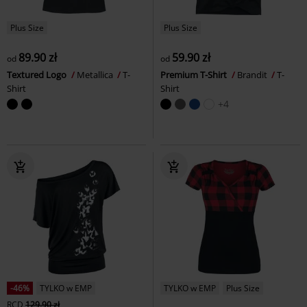
Plus Size
Plus Size
89.90 zł
59.90 zł
od
od
Textured Logo
Metallica
T-
Premium T-Shirt
Brandit
T-
Shirt
Shirt
+4
-46%
TYLKO w EMP
TYLKO w EMP
Plus Size
RCD
129.90 zł