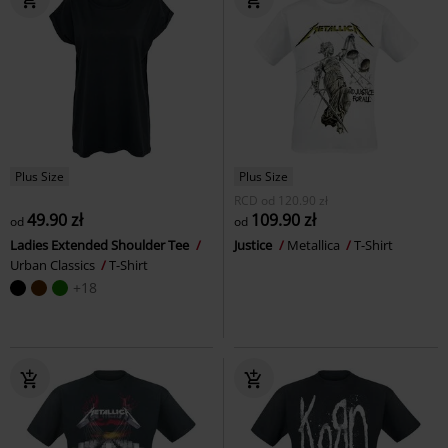
Plus Size
Plus Size
RCD
od
120.90 zł
49.90 zł
109.90 zł
od
od
Ladies Extended Shoulder Tee
Justice
Metallica
T-Shirt
Urban Classics
T-Shirt
+18