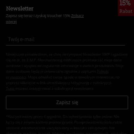
15%
Newsletter
Rabat
Zapisz się teraz i zyskaj Voucher 15%
Zobacz
więcej
Niniejszym potwierdzam, że chcę otrzymywać Newsletter EMP i zgadzam
się na to, że E.M.P. Merchandising mbH może przetwarzać moje dane
osobowe i wysyłać mi regularnie informacje o swoich produktach. Moje
dane osobowe będą przetwarzane zgodnie z zapisami
Polityki
prywatności
. Mogę odwołać swoją zgodę w dowolnym momencie, np.
poprzez kliknięcie w link umożliwiający rezygnację z subskrypcji.
Tutaj
możesz zrezygnować z subskrypcji newslettera.
Zapisz się
*Kod jest ważny przez 4 tygodnie. Do wykorzystania tylko online. NIe
łączy się z innymi kodami promocyjnymi. Po wprowadzeniu kodu rabat
zostanie automatycznie uwzględniony w koszyku zakupowym. Nie
obejmuje: mediów, książek, biletów, voucherów prezentowych, artykułów: