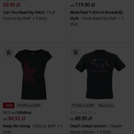
69.90 zł
119.90 zł
od
Can You Read My Mind
Full
Black/Red T-shirt in Rockabilly
Volume by EMP
T-Shirt
Style
Rock Rebel by EMP
T-
Shirt
-34%
TYLKO w EMP
TYLKO w EMP
Plus Size
RCD
od
129.90 zł
RCD
od
89.99 zł
84.92 zł
89.90 zł
od
od
Keep Me Going
RED by EMP
T-
Death Metal Unicorn
Death
Shirt
Metal Unicorn
T-Shirt