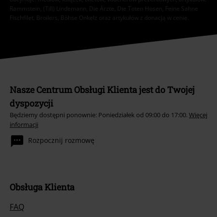
Rammstein, (Till) Lindemann, Die Ärzte, Die Toten Hosen, Feine Sahne
Fischfilet, Broilers, Böhse Onkelz oraz artykułów z donacją w cenie.
Nasze Centrum Obsługi Klienta jest do Twojej
dyspozycji
Będziemy dostępni ponownie: Poniedziałek od 09:00 do 17:00.
Więcej
informacji
Rozpocznij rozmowę
Obsługa Klienta
FAQ