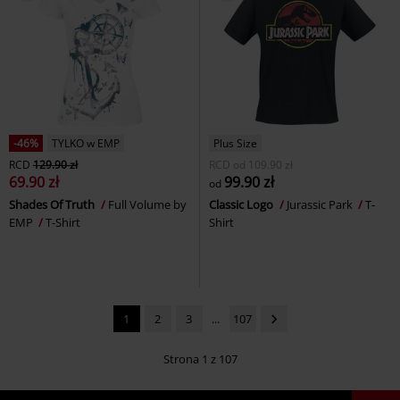
-46%
TYLKO w EMP
Plus Size
RCD
129.90 zł
RCD
od
109.90 zł
69.90 zł
99.90 zł
od
Shades Of Truth
Full Volume by
Classic Logo
Jurassic Park
T-
EMP
T-Shirt
Shirt
1
2
3
...
107
Strona 1 z 107