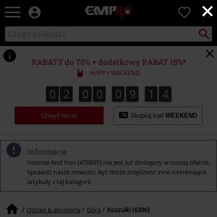
×
EMP
0
-
Merch
Szukaj
Wyszukaj
dla
katalog
Fanów:
Muzyki,
RABATY do 70% + dodatkowy RABAT 15%*
Filmów,
HAPPY WEEKEND
Seriali
i
0
2
0
0
0
9
1
3
0
2
0
0
0
9
1
2
2
2
4
3
Gier
-
Chwyć teraz!
Moda
Skopiuj kod
WEEKEND
Alternatywna.
Informacje
Incense And Iron (470695) nie jest już dostępny w naszej ofercie.
Sprawdź nasze nowości. Być może znajdziesz inne interesujące
artykuły z tej kategorii.
Odzież & akcesoria
Góra
Koszulki (6396)