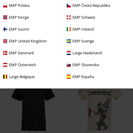
EMP Polska
EMP Česká Republika
EMP Norge
EMP Schweiz
-50%
TYLKO w EMP
TYLKO w EMP
Plus Size
EMP Suomi
EMP Ireland
RCD
139.90 zł
69.90 zł
119.90 zł
od
EMP United Kingdom
EMP Sverige
T-shirt with Dream Catcher Print
Volume Logo
Helloween
T-
Gothicana by EMP
T-Shirt
Shirt
EMP Danmark
Large Nederland
EMP Österreich
EMP Slovensko
Large Belgique
EMP España