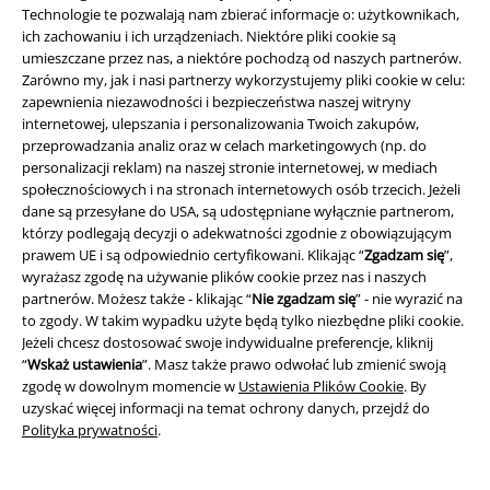
Technologie te pozwalają nam zbierać informacje o: użytkownikach,
O EMP
ich zachowaniu i ich urządzeniach. Niektóre pliki cookie są
umieszczane przez nas, a niektóre pochodzą od naszych partnerów.
Zarówno my, jak i nasi partnerzy wykorzystujemy pliki cookie w celu:
Programy partnerskie
zapewnienia niezawodności i bezpieczeństwa naszej witryny
internetowej, ulepszania i personalizowania Twoich zakupów,
Zrównoważony rózwój
przeprowadzania analiz oraz w celach marketingowych (np. do
personalizacji reklam) na naszej stronie internetowej, w mediach
społecznościowych i na stronach internetowych osób trzecich. Jeżeli
dane są przesyłane do USA, są udostępniane wyłącznie partnerom,
którzy podlegają decyzji o adekwatności zgodnie z obowiązującym
prawem UE i są odpowiednio certyfikowani. Klikając “
Zgadzam się
”,
wyrażasz zgodę na używanie plików cookie przez nas i naszych
partnerów. Możesz także - klikając “
Nie zgadzam się
” - nie wyrazić na
to zgody. W takim wypadku użyte będą tylko niezbędne pliki cookie.
Jeżeli chcesz dostosować swoje indywidualne preferencje, kliknij
Społeczność
“
Wskaż ustawienia
”. Masz także prawo odwołać lub zmienić swoją
zgodę w dowolnym momencie w
Ustawienia Plików Cookie
. By
uzyskać więcej informacji na temat ochrony danych, przejdź do
Polityka prywatności
.