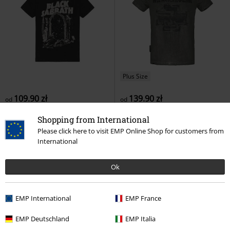
Plus Size
109.90 zł
139.90 zł
od
od
Into The Void
Black Sabbath
Broken Logo II
Rammstein
T-
Shopping from International
T-Shirt
Shirt
Please click here to visit EMP Online Shop for customers from
International
Ok
EMP International
EMP France
EMP Deutschland
EMP Italia