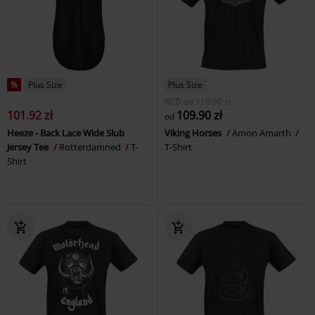
%
Plus Size
Plus Size
RCD
od
110.90 zł
101.92 zł
109.90 zł
od
Heeze - Back Lace Wide Slub
Viking Horses
Amon Amarth
Jersey Tee
Rotterdamned
T-
T-Shirt
Shirt