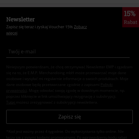
15%
Newsletter
Rabat
Zapisz się teraz i zyskaj Voucher 15%
Zobacz
więcej
Niniejszym potwierdzam, że chcę otrzymywać Newsletter EMP i zgadzam
się na to, że E.M.P. Merchandising mbH może przetwarzać moje dane
osobowe i wysyłać mi regularnie informacje o swoich produktach. Moje
dane osobowe będą przetwarzane zgodnie z zapisami
Polityki
prywatności
. Mogę odwołać swoją zgodę w dowolnym momencie, np.
poprzez kliknięcie w link umożliwiający rezygnację z subskrypcji.
Tutaj
możesz zrezygnować z subskrypcji newslettera.
Zapisz się
*Kod jest ważny przez 4 tygodnie. Do wykorzystania tylko online. NIe
łączy się z innymi kodami promocyjnymi. Po wprowadzeniu kodu rabat