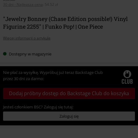
30 dni - Najlepsza cena
:
54.52 zł
"Jewelry Bonney (Chase Edition possible!) Vinyl
Figurine 2255" | Funko Pop! | One Piece
Więcej informacji o artykule
Dostępny w magazynie
Nie płać za wysyłkę. Wypróbuj już teraz Backstage Club
przez 30 dni za darmo:
Dodaj próbny dostęp do Backstage Club do koszyka
Jesteś członkiem BSC? Zaloguj się tutaj:
Zaloguj się