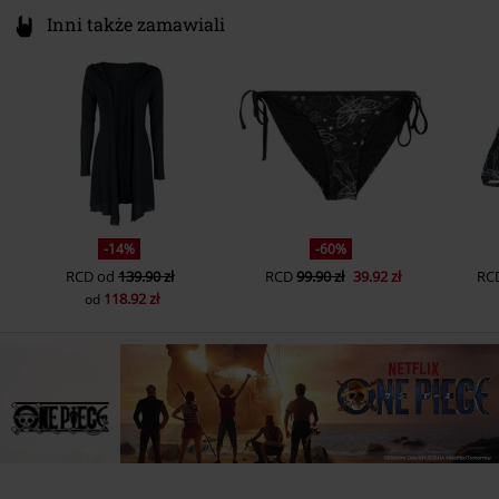
Inni także zamawiali
-14%
-60%
RCD
od
139.90 zł
RCD
99.90 zł
39.92 zł
RC
118.92 zł
od