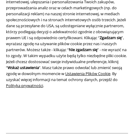
internetowej, ulepszania i personalizowania Twoich zakupów,
przeprowadzania analiz oraz w celach marketingowych (np. do
Informacje prawne
personalizacji reklam) na naszej stronie internetowej, w mediach
społecznościowych i na stronach internetowych osób trzecich. Jeżeli
Regulamin
dane są przesyłane do USA, są udostępniane wyłącznie partnerom,
którzy podlegają decyzji o adekwatności zgodnie z obowiązującym
Dane firmy
prawem UE i są odpowiednio certyfikowani. Klikając “
Zgadzam się
”,
wyrażasz zgodę na używanie plików cookie przez nas i naszych
Polityka prywatności
partnerów. Możesz także - klikając “
Nie zgadzam się
” - nie wyrazić na
to zgody. W takim wypadku użyte będą tylko niezbędne pliki cookie.
Jeżeli chcesz dostosować swoje indywidualne preferencje, kliknij
Unieszkodliwianie odpadów i ochrona środowiska
“
Wskaż ustawienia
”. Masz także prawo odwołać lub zmienić swoją
zgodę w dowolnym momencie w
Ustawienia Plików Cookie
. By
Deklaracja Zgodności
uzyskać więcej informacji na temat ochrony danych, przejdź do
Polityka prywatności
.
Informacje dotyczące dostępności
Ustawienia Plików Cookie
Skorzystaj z prawa do odstąpienia od umowy
Wszystkie ceny zawierają podatek VAT. Nie zawierają
kosztów