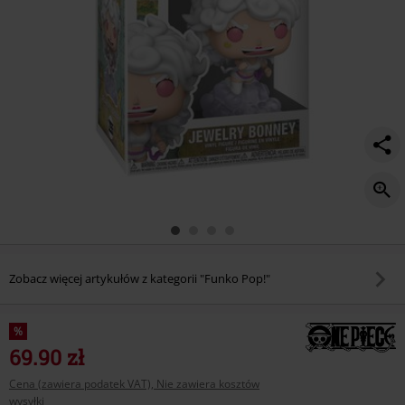
2255/586738St.html
Zobacz więcej artykułów z kategorii "Funko Pop!"
%
69.90 zł
Cena (zawiera podatek VAT), Nie zawiera kosztów
wysyłki