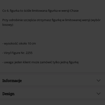
Co 6. figurka to ściśle limitowana figurka w wersji Chase
Przy odrobinie szczęścia otrzymasz figurkę w limitowanej wersji (wybór
losowy)
- wysokość: około 10 cm
- Vinyl Figure Nr. 2255
- uwaga: jeden klient może zamówić tylko jedną figurkę
Informacje
Numer artykułu
586738
Design
Tytuł:
Jewelry Bonney (Chase Edition
possible!) Vinyl Figurine 2255