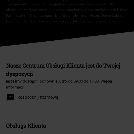
zostanie automatycznie uwzględniony w koszyku zakupowym. Nie
obejmuje: mediów, książek, biletów, voucherów prezentowych, artykułów:
Rammstein, (Till) Lindemann, Die Ärzte, Die Toten Hosen, Feine Sahne
Fischfilet, Broilers, Böhse Onkelz oraz artykułów z donacją w cenie.
Nasze Centrum Obsługi Klienta jest do Twojej
dyspozycji
Jesteśmy dostępni ponownie jutro od 09:00 do 17:00.
Więcej
informacji
Rozpocznij rozmowę
Obsługa Klienta