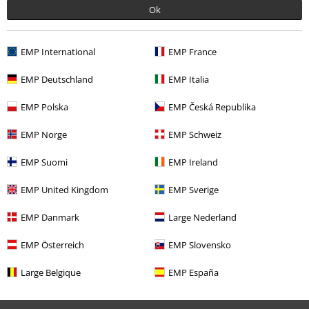
Ok
EMP International
EMP France
EMP Deutschland
EMP Italia
EMP Polska
EMP Česká Republika
EMP Norge
EMP Schweiz
Więcej kategorii. Więcej możliwości.
EMP Suomi
EMP Ireland
Styl życia
Figurki
Funko Pop!
Funko Pop! Anime
EMP United Kingdom
EMP Sverige
Rozrywka
EMP Danmark
Large Nederland
Filmy i Seriale
Filmy i Seriale
Seriale TV
Funko Pop!
EMP Österreich
EMP Slovensko
Filmy i Seriale
Figurki
Large Belgique
EMP España
Filmy i Seriale
Anime
Funko Pop! Anime