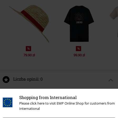
%
%
79.90 zł
99.90 zł
Liczba opinii: 0
Napisz opinię o: Jewelry Bonney (Chase Edition possible!)
Shopping from International
Vinyl Figurine 2255
Please click here to visit EMP Online Shop for customers from
International
Napisz opinię