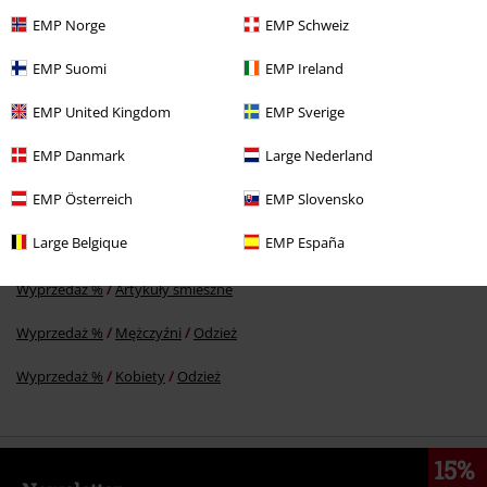
EMP Norge
EMP Schweiz
RCD
89.90 zł
EMP Suomi
EMP Ireland
69.90 zł
EMP United Kingdom
EMP Sverige
EMP Danmark
Large Nederland
Więcej kategorii. Więcej możliwości.
Wyprzedaż %
Dla domu
EMP Österreich
EMP Slovensko
Odzież
Large Belgique
EMP España
Wyprzedaż %
Artykuły śmieszne
Wyprzedaż %
Mężczyźni
Odzież
Wyprzedaż %
Kobiety
Odzież
15%
Newsletter