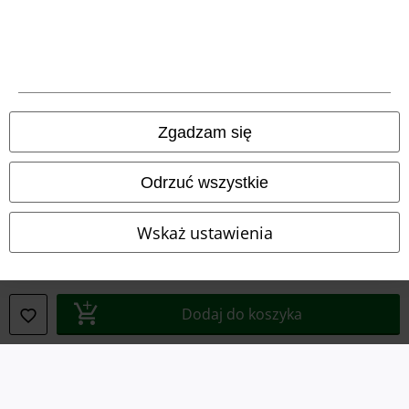
Regulamin
Dane firmy
Polityka prywatności
Unieszkodliwianie odpadów i ochrona środowiska
Zgadzam się
Deklaracja Zgodności
Odrzuć wszystkie
Informacje dotyczące dostępności
Wskaż ustawienia
Ustawienia Plików Cookie
Skorzystaj z prawa do odstąpienia od umowy
Dodaj do koszyka
Wszystkie ceny zawierają podatek VAT. Nie zawierają
kosztów
wysyłki.
© 1986-2026 E.M.P. Merchandising HGmbH