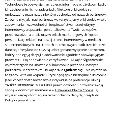
funkcji!
Technologie te pozwalają nam zbierać informacje o: użytkownikach,
ich zachowaniu i ich urządzeniach. Niektóre pliki cookie są
umieszczane przez nas, a niektóre pochodzą od naszych partnerów.
Zarówno my, jak i nasi partnerzy wykorzystujemy pliki cookie w celu:
zapewnienia niezawodności i bezpieczeństwa naszej witryny
internetowej, ulepszania i personalizowania Twoich zakupów,
A Warner Music Group Company
przeprowadzania analiz oraz w celach marketingowych (np. do
personalizacji reklam) na naszej stronie internetowej, w mediach
społecznościowych i na stronach internetowych osób trzecich. Jeżeli
dane są przesyłane do USA, są udostępniane wyłącznie partnerom,
którzy podlegają decyzji o adekwatności zgodnie z obowiązującym
prawem UE i są odpowiednio certyfikowani. Klikając “
Zgadzam się
”,
wyrażasz zgodę na używanie plików cookie przez nas i naszych
partnerów. Możesz także - klikając “
Nie zgadzam się
” - nie wyrazić na
to zgody. W takim wypadku użyte będą tylko niezbędne pliki cookie.
Jeżeli chcesz dostosować swoje indywidualne preferencje, kliknij
“
Wskaż ustawienia
”. Masz także prawo odwołać lub zmienić swoją
zgodę w dowolnym momencie w
Ustawienia Plików Cookie
. By
uzyskać więcej informacji na temat ochrony danych, przejdź do
Polityka prywatności
.
Informacje prawne