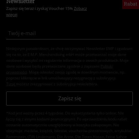
Rabat
Zapisz się teraz i zyskaj Voucher 15%
Zobacz
więcej
Niniejszym potwierdzam, że chcę otrzymywać Newsletter EMP i zgadzam
się na to, że E.M.P. Merchandising mbH może przetwarzać moje dane
osobowe i wysyłać mi regularnie informacje o swoich produktach. Moje
dane osobowe będą przetwarzane zgodnie z zapisami
Polityki
prywatności
. Mogę odwołać swoją zgodę w dowolnym momencie, np.
poprzez kliknięcie w link umożliwiający rezygnację z subskrypcji.
Tutaj
możesz zrezygnować z subskrypcji newslettera.
Zapisz się
*Kod jest ważny przez 4 tygodnie. Do wykorzystania tylko online. NIe
łączy się z innymi kodami promocyjnymi. Po wprowadzeniu kodu rabat
zostanie automatycznie uwzględniony w koszyku zakupowym. Nie
obejmuje: mediów, książek, biletów, voucherów prezentowych, artykułów:
Rammstein, (Till) Lindemann, Die Ärzte, Die Toten Hosen, Feine Sahne