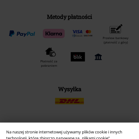
Metody płatności
Przelew bankowy
(płatność z góry)
Płatność za
pobraniem
Wysyłka
Aplikację EMP
Na naszej stronie internetowej używamy plików cookie i innych
Ściągnij nową aplikację EMP - ZA DARMO - i korzystaj z nowych
technologii, które zbiorczo nazywane są „plikami cookie”.