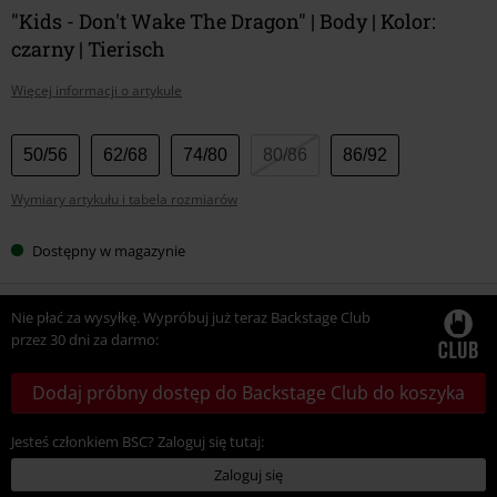
"Kids - Don't Wake The Dragon" | Body | Kolor:
czarny | Tierisch
Więcej informacji o artykule
Wybierz
50/56
62/68
74/80
80/86
86/92
swój
Wymiary artykułu i tabela rozmiarów
rozmiar
Dostępny w magazynie
Nie płać za wysyłkę. Wypróbuj już teraz Backstage Club
przez 30 dni za darmo:
Dodaj próbny dostęp do Backstage Club do koszyka
Jesteś członkiem BSC? Zaloguj się tutaj:
Zaloguj się