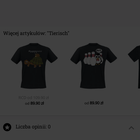
Więcej artykułów: "Tierisch"
RCD
od
109.90 zł
89.90 zł
89.90 zł
od
od
Liczba opinii: 0
Napisz opinię o: Kids - Don't Wake The Dragon