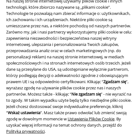
Na naszej stronie internetowej używamy plików cookie i innych
funkcji!
technologii, które zbiorczo nazywane są „plikami cookie”.
Technologie te pozwalają nam zbierać informacje o: użytkownikach,
ich zachowaniu i ich urządzeniach. Niektóre pliki cookie są
umieszczane przez nas, a niektóre pochodzą od naszych partnerów.
Zarówno my, jak i nasi partnerzy wykorzystujemy pliki cookie w celu:
zapewnienia niezawodności i bezpieczeństwa naszej witryny
A Warner Music Group Company
internetowej, ulepszania i personalizowania Twoich zakupów,
przeprowadzania analiz oraz w celach marketingowych (np. do
personalizacji reklam) na naszej stronie internetowej, w mediach
społecznościowych i na stronach internetowych osób trzecich. Jeżeli
dane są przesyłane do USA, są udostępniane wyłącznie partnerom,
którzy podlegają decyzji o adekwatności zgodnie z obowiązującym
prawem UE i są odpowiednio certyfikowani. Klikając “
Zgadzam się
”,
wyrażasz zgodę na używanie plików cookie przez nas i naszych
partnerów. Możesz także - klikając “
Nie zgadzam się
” - nie wyrazić na
to zgody. W takim wypadku użyte będą tylko niezbędne pliki cookie.
Jeżeli chcesz dostosować swoje indywidualne preferencje, kliknij
“
Wskaż ustawienia
”. Masz także prawo odwołać lub zmienić swoją
zgodę w dowolnym momencie w
Ustawienia Plików Cookie
. By
uzyskać więcej informacji na temat ochrony danych, przejdź do
Polityka prywatności
.
Informacje prawne