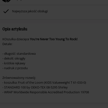
(płyt CD, LP, itp.), książek, biletów, voucherów prezentowych, artykułów:
Rammstein, (Till) Lindemann, Böhse Onkelz, Broilers, Die Ärzte, Die Toten
Najwyższa jakość obsługi
Hosen, Metality oraz artykułów z donacją w cenie.
Opis artykułu
KOszulka dziecięce
You're Never Too Young To Rock!
Detale:
- długość: standardowa
- dekolt: okrągły
- krótkie rękawy
- nadruk z przodu
Zrównoważony rozwój:
- koszulka: Fruit of the Loom (KIDS Valueweight T 61-033-0)
- STANDARD 100 by OEKO-TEX 08-5295 Shirley
- WRAP Worldwide Responsible Accredited Production 19708