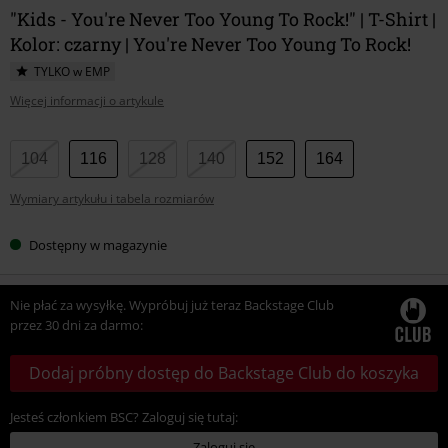
"Kids - You're Never Too Young To Rock!" | T-Shirt |
Kolor: czarny | You're Never Too Young To Rock!
TYLKO w EMP
Więcej informacji o artykule
Wybierz
104
116
128
140
152
164
swój
Wymiary artykułu i tabela rozmiarów
rozmiar
Dostępny w magazynie
Nie płać za wysyłkę. Wypróbuj już teraz Backstage Club
przez 30 dni za darmo:
Dodaj próbny dostęp do Backstage Club do koszyka
Jesteś członkiem BSC? Zaloguj się tutaj:
Zaloguj się