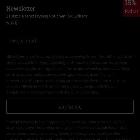
15%
Newsletter
Rabat
Zapisz się teraz i zyskaj Voucher 15%
Zobacz
więcej
Niniejszym potwierdzam, że chcę otrzymywać Newsletter EMP i zgadzam
się na to, że E.M.P. Merchandising mbH może przetwarzać moje dane
osobowe i wysyłać mi regularnie informacje o swoich produktach. Moje
dane osobowe będą przetwarzane zgodnie z zapisami
Polityki
prywatności
. Mogę odwołać swoją zgodę w dowolnym momencie, np.
poprzez kliknięcie w link umożliwiający rezygnację z subskrypcji.
Tutaj
możesz zrezygnować z subskrypcji newslettera.
Zapisz się
*Kod jest ważny przez 4 tygodnie. Do wykorzystania tylko online. NIe
łączy się z innymi kodami promocyjnymi. Po wprowadzeniu kodu rabat
zostanie automatycznie uwzględniony w koszyku zakupowym. Nie
obejmuje: mediów, książek, biletów, voucherów prezentowych, artykułów: