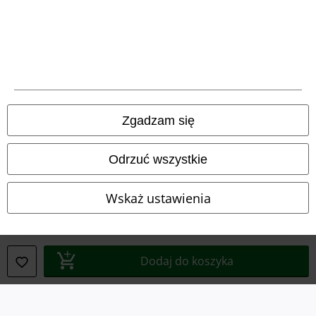
Regulamin
Dane firmy
Polityka prywatności
Unieszkodliwianie odpadów i ochrona środowiska
Zgadzam się
Deklaracja Zgodności
Odrzuć wszystkie
Informacje dotyczące dostępności
Wskaż ustawienia
Ustawienia Plików Cookie
Skorzystaj z prawa do odstąpienia od umowy
Dodaj do koszyka
Wszystkie ceny zawierają podatek VAT. Nie zawierają
kosztów
wysyłki.
© 1986-2026 E.M.P. Merchandising HGmbH