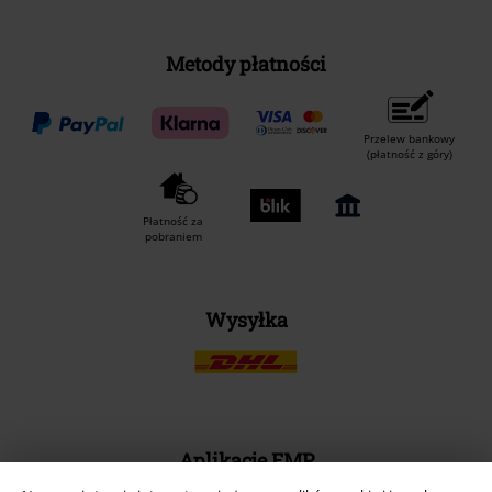
Metody płatności
Przelew bankowy
(płatność z góry)
Płatność za
pobraniem
Wysyłka
Aplikację EMP
Ściągnij nową aplikację EMP - ZA DARMO - i korzystaj z nowych