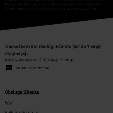
Rammstein, (Till) Lindemann, Die Ärzte, Die Toten Hosen, Feine Sahne
Fischfilet, Broilers, Böhse Onkelz oraz artykułów z donacją w cenie.
Nasze Centrum Obsługi Klienta jest do Twojej
dyspozycji
Jesteśmy dostępni do 17:00.
Więcej informacji
Rozpocznij rozmowę
Obsługa Klienta
FAQ
Polityka Zwrotów