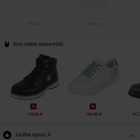
RCD
69.90 zł
69.90 zł
59.90 zł
Inni także zamawiali
%
%
119.90 zł
169.90 zł
RC
Liczba opinii: 0