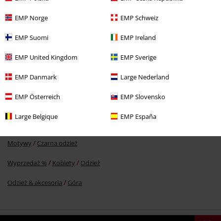
EMP Norge
EMP Schweiz
EMP Suomi
EMP Ireland
69.90 zł
EMP United Kingdom
EMP Sverige
EMP Danmark
Large Nederland
Więcej kategorii. Więcej możliwości.
EMP Österreich
EMP Slovensko
Wyprzedaż %
Dla domu
Large Belgique
EMP España
Nowości
Odzież
Odzież dziecięca
Motywy
Czarna odzież
Wyprzedaż %
Kobiety
Odzież
Odzież & akcesoria
Góra