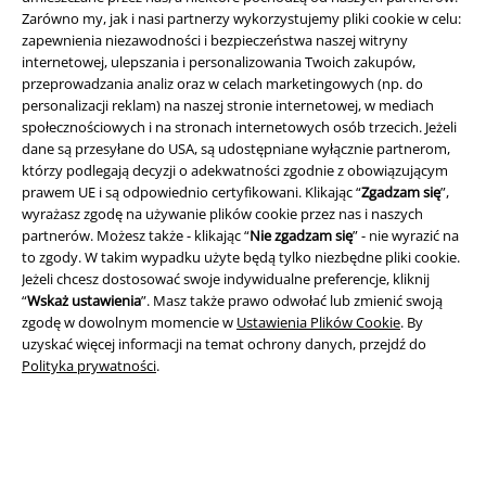
Zarówno my, jak i nasi partnerzy wykorzystujemy pliki cookie w celu:
zapewnienia niezawodności i bezpieczeństwa naszej witryny
internetowej, ulepszania i personalizowania Twoich zakupów,
przeprowadzania analiz oraz w celach marketingowych (np. do
Informacje prawne
personalizacji reklam) na naszej stronie internetowej, w mediach
Regulamin
społecznościowych i na stronach internetowych osób trzecich. Jeżeli
dane są przesyłane do USA, są udostępniane wyłącznie partnerom,
którzy podlegają decyzji o adekwatności zgodnie z obowiązującym
Dane firmy
prawem UE i są odpowiednio certyfikowani. Klikając “
Zgadzam się
”,
wyrażasz zgodę na używanie plików cookie przez nas i naszych
Polityka prywatności
partnerów. Możesz także - klikając “
Nie zgadzam się
” - nie wyrazić na
to zgody. W takim wypadku użyte będą tylko niezbędne pliki cookie.
Unieszkodliwianie odpadów i ochrona środowiska
Jeżeli chcesz dostosować swoje indywidualne preferencje, kliknij
“
Wskaż ustawienia
”. Masz także prawo odwołać lub zmienić swoją
Deklaracja Zgodności
zgodę w dowolnym momencie w
Ustawienia Plików Cookie
. By
uzyskać więcej informacji na temat ochrony danych, przejdź do
Polityka prywatności
.
Informacje dotyczące dostępności
Ustawienia Plików Cookie
Skorzystaj z prawa do odstąpienia od umowy