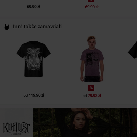
69.90 zł
69.90 zł
Inni także zamawiali
%
119.90 zł
od
79.92 zł
od