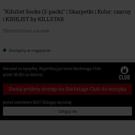
"Kihilist Socks (2-pack)" | Skarpetki | Kolor: czarny
| KIHILIST by KILLSTAR
Więcej informacji o artykule
Wybierz
Dostępny w magazynie
swój
rozmiar
Nie płać za wysyłkę. Wypróbuj już teraz Backstage Club
przez 30 dni za darmo:
Dodaj próbny dostęp do Backstage Club do koszyka
Jesteś członkiem BSC? Zaloguj się tutaj:
Zaloguj się