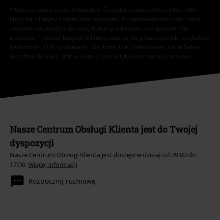
*Kod jest ważny przez 4 tygodnie. Do wykorzystania tylko online. NIe
łączy się z innymi kodami promocyjnymi. Po wprowadzeniu kodu rabat
zostanie automatycznie uwzględniony w koszyku zakupowym. Nie
obejmuje: mediów, książek, biletów, voucherów prezentowych, artykułów:
Rammstein, (Till) Lindemann, Die Ärzte, Die Toten Hosen, Feine Sahne
Fischfilet, Broilers, Böhse Onkelz oraz artykułów z donacją w cenie.
Nasze Centrum Obsługi Klienta jest do Twojej
dyspozycji
Nasze Centrum Obsługi Klienta jest dostępne dzisiaj od 09:00 do
17:00.
Więcej informacji
Rozpocznij rozmowę