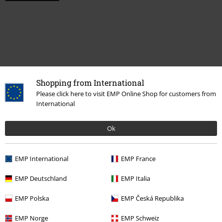
Shopping from International
Please click here to visit EMP Online Shop for customers from
International
Więcej kategorii. Więcej możliwości.
Ok
Odzież
Skarpetki i Rajstopy
Skarpetki
EMP International
EMP France
Odzież & akcesoria
Jednoczęściowe
Bielizna
EMP Deutschland
EMP Italia
Motywy
Czarna odzież
EMP Polska
EMP Česká Republika
Mężczyźni
Odzież
Bielizna
EMP Norge
EMP Schweiz