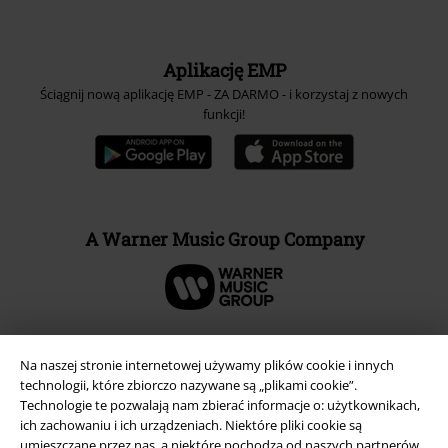
Aplikację EMP
Ściągnij nową aplikację EMP - ZA DARMO - i korzystaj z nowych
funkcji!
A Warner Music Group Company
Na naszej stronie internetowej używamy plików cookie i innych
technologii, które zbiorczo nazywane są „plikami cookie”.
Technologie te pozwalają nam zbierać informacje o: użytkownikach,
ich zachowaniu i ich urządzeniach. Niektóre pliki cookie są
umieszczane przez nas, a niektóre pochodzą od naszych partnerów.