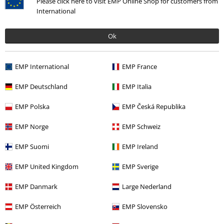
Please click here to visit EMP Online Shop for customers from
International
Ostatnia wizyta
Ok
EMP International
EMP France
EMP Deutschland
EMP Italia
EMP Polska
EMP Česká Republika
%
EMP Norge
EMP Schweiz
139.90 zł
od
EMP Suomi
EMP Ireland
EMP United Kingdom
EMP Sverige
Więcej kategorii. Więcej możliwości.
EMP Danmark
Large Nederland
Odzież & akcesoria
Dół
Spódnice i Kilty
EMP Österreich
EMP Slovensko
Motywy
Czarna odzież
Czarne spódnice