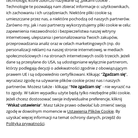
technologii, które zbiorczo nazywane są „plikami cookie”.
Technologie te pozwalają nam zbierać informacje o: użytkownikach,
ich zachowaniu i ich urządzeniach. Niektóre pliki cookie są
umieszczane przez nas, a niektóre pochodzą od naszych partnerów.
Zarówno my, jak i nasi partnerzy wykorzystujemy pliki cookie w celu:
zapewnienia niezawodności i bezpieczeństwa naszej witryny
internetowej, ulepszania i personalizowania Twoich zakupów,
przeprowadzania analiz oraz w celach marketingowych (np. do
personalizacji reklam) na naszej stronie internetowej, w mediach
Informacje prawne
społecznościowych i na stronach internetowych osób trzecich. Jeżeli
dane są przesyłane do USA, są udostępniane wyłącznie partnerom,
Regulamin
którzy podlegają decyzji o adekwatności zgodnie z obowiązującym
prawem UE i są odpowiednio certyfikowani. Klikając “
Zgadzam się
”,
Dane firmy
wyrażasz zgodę na używanie plików cookie przez nas i naszych
partnerów. Możesz także - klikając “
Nie zgadzam się
” - nie wyrazić na
Polityka prywatności
to zgody. W takim wypadku użyte będą tylko niezbędne pliki cookie.
Jeżeli chcesz dostosować swoje indywidualne preferencje, kliknij
Unieszkodliwianie odpadów i ochrona środowiska
“
Wskaż ustawienia
”. Masz także prawo odwołać lub zmienić swoją
zgodę w dowolnym momencie w
Ustawienia Plików Cookie
. By
uzyskać więcej informacji na temat ochrony danych, przejdź do
Deklaracja Zgodności
Polityka prywatności
.
Informacje dotyczące dostępności