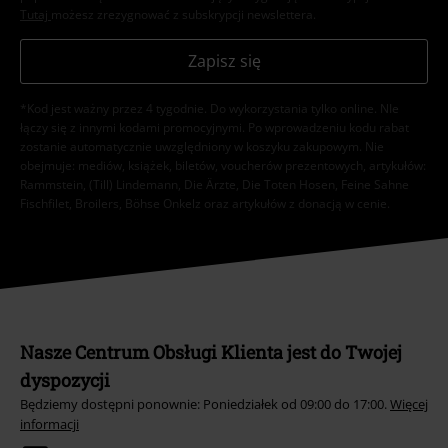
Tutaj
możesz zrezygnować z subskrypcji newslettera.
Zapisz się
*Kod jest ważny przez 4 tygodnie. Do wykorzystania tylko online. NIe
łączy się z innymi kodami promocyjnymi. Po wprowadzeniu kodu rabat
zostanie automatycznie uwzględniony w koszyku zakupowym. Nie
obejmuje: mediów, książek, biletów, voucherów prezentowych, artykułów:
Rammstein, (Till) Lindemann, Die Ärzte, Die Toten Hosen, Feine Sahne
Fischfilet, Broilers, Böhse Onkelz oraz artykułów z donacją w cenie.
Nasze Centrum Obsługi Klienta jest do Twojej
dyspozycji
Będziemy dostępni ponownie: Poniedziałek od 09:00 do 17:00.
Więcej
informacji