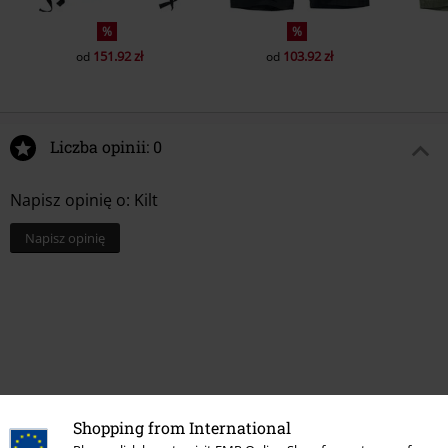
%
%
151.92 zł
103.92 zł
od
od
Liczba opinii: 0
Napisz opinię o: Kilt
Napisz opinię
Shopping from International