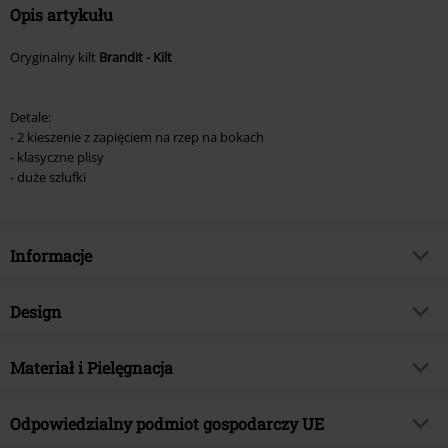
Opis artykułu
Oryginalny kilt
Brandit - Kilt
Detale:
- 2 kieszenie z zapięciem na rzep na bokach
- klasyczne plisy
- duże szlufki
Informacje
Numer artykułu
394102
Design
Tytuł:
Kilt
Rodzaj artykułu
Spódnica Medium
Brand
Materiał i Pielęgnacja
Brandit
Wzór
Jednolity
Kategoria produktu
Basics
Materiał wierzchni
100% bawełna
Kolor
Odpowiedzialny podmiot gospodarczy UE
czarny
Data premiery
2024-03-25
Instrukcje użytkowania
Pranie w pralce