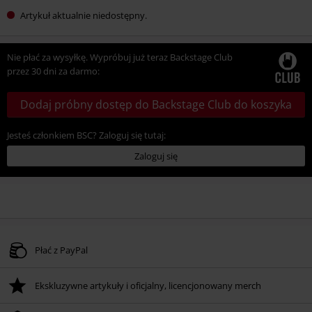
Artykuł aktualnie niedostępny.
Nie płać za wysyłkę. Wypróbuj już teraz Backstage Club
przez 30 dni za darmo:
Dodaj próbny dostęp do Backstage Club do koszyka
Jesteś członkiem BSC? Zaloguj się tutaj:
Zaloguj się
Płać z PayPal
Ekskluzywne artykuły i oficjalny, licencjonowany merch