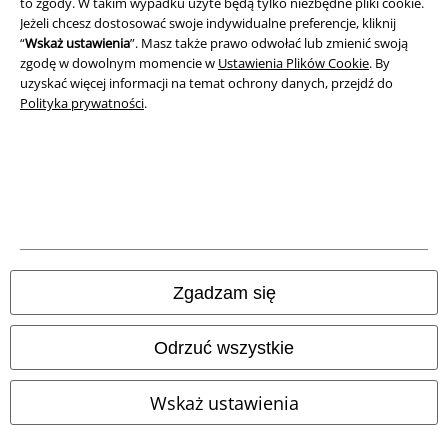
to zgody. W takim wypadku użyte będą tylko niezbędne pliki cookie.
Unieszkodliwianie odpadów i ochrona środowiska
Jeżeli chcesz dostosować swoje indywidualne preferencje, kliknij
“
Wskaż ustawienia
”. Masz także prawo odwołać lub zmienić swoją
Deklaracja Zgodności
zgodę w dowolnym momencie w
Ustawienia Plików Cookie
. By
uzyskać więcej informacji na temat ochrony danych, przejdź do
Informacje dotyczące dostępności
Polityka prywatności
.
Ustawienia Plików Cookie
Skorzystaj z prawa do odstąpienia od umowy
Wszystkie ceny zawierają podatek VAT. Nie zawierają
kosztów
wysyłki.
© 1986-2026 E.M.P. Merchandising HGmbH
Zgadzam się
Odrzuć wszystkie
Sklepy internetowe EMP
Wskaż ustawienia
EMP International