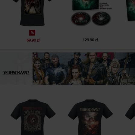
CD 2
1.
Valhalla (feat. Doro) - Epic Version
2.
Memento Mori - Epic Version
%
3.
Sam The Brave - Epic Version
129.90 zł
69.90 zł
4.
Ultima Nocte - Epic Version
5.
Knightclub (feat. Dag / SDP) - Epic Version
6.
Name der Rose - Epic Version
7.
Bastard
8.
Das Elfte Gebot - Epic Version
CD 3
1.
Valhalla (Instrumental Epic Edition)
2.
Memento Mori (Instrumental Epic Edition)
3.
Sam The Brave (Instrumental Epic Edition)