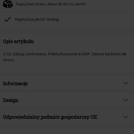
Kupuj bez stresu. Masz 30 dni na zwrot!
Najwyższa jakość obsługi
Opis artykułu
3 CD. Edycja Limitowana. Półekskluzywnie w EMP. Deluxe Earbook (48
stron).
Informacje
Numer artykułu
588147
Design
Tytuł:
Knightclub
Rodzaj artykułu
CD
Gatunek muzyczny
Odpowiedzialny podmiot gospodarczy UE
Folk Rock
Media - Format
3 CD
Kategoria produktu
Zespoły
Napalm Records Handels GmbH