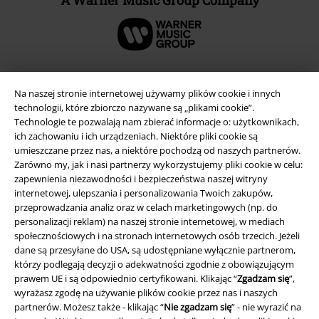
A Warner Music Group Company
Na naszej stronie internetowej używamy plików cookie i innych
technologii, które zbiorczo nazywane są „plikami cookie”.
Technologie te pozwalają nam zbierać informacje o: użytkownikach,
ich zachowaniu i ich urządzeniach. Niektóre pliki cookie są
umieszczane przez nas, a niektóre pochodzą od naszych partnerów.
Zarówno my, jak i nasi partnerzy wykorzystujemy pliki cookie w celu:
zapewnienia niezawodności i bezpieczeństwa naszej witryny
internetowej, ulepszania i personalizowania Twoich zakupów,
Informacje prawne
przeprowadzania analiz oraz w celach marketingowych (np. do
personalizacji reklam) na naszej stronie internetowej, w mediach
Regulamin
społecznościowych i na stronach internetowych osób trzecich. Jeżeli
dane są przesyłane do USA, są udostępniane wyłącznie partnerom,
Dane firmy
którzy podlegają decyzji o adekwatności zgodnie z obowiązującym
prawem UE i są odpowiednio certyfikowani. Klikając “
Zgadzam się
”,
wyrażasz zgodę na używanie plików cookie przez nas i naszych
Polityka prywatności
partnerów. Możesz także - klikając “
Nie zgadzam się
” - nie wyrazić na