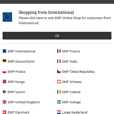
Shopping from International
Please click here to visit EMP Online Shop for customers from
Więcej kategorii. Więcej możliwości.
International
Zespoły
Top Bands
Feuerschwanz
Ok
Wyprzedaż %
Media
CDs
Zespoły
Gatunki muzyczne
Rock
EMP International
EMP France
Zespoły
Media
CD
EMP Deutschland
EMP Italia
EMP Polska
EMP Česká Republika
15%
EMP Norge
EMP Schweiz
Newsletter
Rabat
Zapisz się teraz i zyskaj Voucher 15%
Zobacz
EMP Suomi
EMP Ireland
więcej
EMP United Kingdom
EMP Sverige
EMP Danmark
Large Nederland