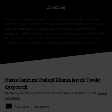
Zapisz się
*Kod jest ważny przez 4 tygodnie. Do wykorzystania tylko online. NIe
łączy się z innymi kodami promocyjnymi. Po wprowadzeniu kodu rabat
zostanie automatycznie uwzględniony w koszyku zakupowym. Nie
obejmuje: mediów, książek, biletów, voucherów prezentowych, artykułów:
Rammstein, (Till) Lindemann, Die Ärzte, Die Toten Hosen, Feine Sahne
Fischfilet, Broilers, Böhse Onkelz oraz artykułów z donacją w cenie.
Nasze Centrum Obsługi Klienta jest do Twojej
dyspozycji
Będziemy dostępni ponownie: Poniedziałek od 09:00 do 17:00.
Więcej
informacji
Rozpocznij rozmowę