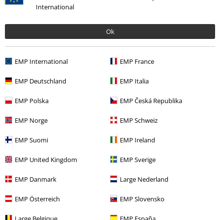
Napisz opinię o: Ladies Parka
International
Napisz opinię
Ok
EMP International
EMP France
EMP Deutschland
EMP Italia
EMP Polska
EMP Česká Republika
EMP Norge
EMP Schweiz
EMP Suomi
EMP Ireland
Więcej kategorii. Więcej możliwości.
EMP United Kingdom
EMP Sverige
Wyprzedaż %
Odzież
Kurtki i Płaszcze
Kurtki zimowe
EMP Danmark
Large Nederland
Odzież & akcesoria
Góra
Kurtki
EMP Österreich
EMP Slovensko
Kobiety
Odzież
Kurtki
Kurtki zimowe
Large Belgique
EMP España