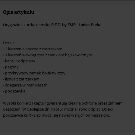
Opis artykułu
Oryginalna kurtka damska
R.E.D. by EMP - Ladies Parka
Detale:
- 2 kieszenie boczne z zatrzaskami
- 1 kieszeń wewnętrzna z zamkiem błyskawicznym
- kaptur odpinany
- pagony
- przykrywany zamek błyskawiczny
- listwa z zatrzaskami
- ściągacze w mankietach
- podszewka
Wysoki kołnierz i kaptur gwarantują idealną ochronę przez zimnem i
deszczem. W cieplejsze dni kaptur można łatwo odpiąć. Dzięki
podszewce kurtka sprawdzi się nawet w najchłodniejsze dni.