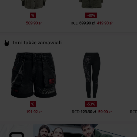
zamkami błyskawicznymi,
Kieszenie Na Ręce
%
-40%
Kieszeń wewnętrzna
Tak
509.90 zł
RCD
699.90 zł
419.90 zł
Kolor
czarny
Inni także zamawiali
%
-53%
191.92 zł
RCD
129.90 zł
59.90 zł
RC