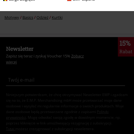
Motywy
Basics
Basics Women
Motywy
Basics
Odzież
Kurtki
15%
Newsletter
Rabat
Zapisz się teraz i zyskaj Voucher 15%
Zobacz
więcej
Niniejszym potwierdzam, że chcę otrzymywać Newsletter EMP i zgadzam
się na to, że E.M.P. Merchandising mbH może przetwarzać moje dane
osobowe i wysyłać mi regularnie informacje o swoich produktach. Moje
dane osobowe będą przetwarzane zgodnie z zapisami
Polityki
prywatności
. Mogę odwołać swoją zgodę w dowolnym momencie, np.
poprzez kliknięcie w link umożliwiający rezygnację z subskrypcji.
Tutaj
możesz zrezygnować z subskrypcji newslettera.