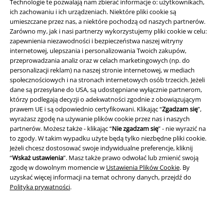
Technologie te pozwalają nam zbierać informacje o: użytkownikach,
ich zachowaniu i ich urządzeniach. Niektóre pliki cookie są
umieszczane przez nas, a niektóre pochodzą od naszych partnerów.
Zarówno my, jak i nasi partnerzy wykorzystujemy pliki cookie w celu:
zapewnienia niezawodności i bezpieczeństwa naszej witryny
internetowej, ulepszania i personalizowania Twoich zakupów,
przeprowadzania analiz oraz w celach marketingowych (np. do
Informacje prawne
personalizacji reklam) na naszej stronie internetowej, w mediach
społecznościowych i na stronach internetowych osób trzecich. Jeżeli
Regulamin
dane są przesyłane do USA, są udostępniane wyłącznie partnerom,
którzy podlegają decyzji o adekwatności zgodnie z obowiązującym
Dane firmy
prawem UE i są odpowiednio certyfikowani. Klikając “
Zgadzam się
”,
wyrażasz zgodę na używanie plików cookie przez nas i naszych
Polityka prywatności
partnerów. Możesz także - klikając “
Nie zgadzam się
” - nie wyrazić na
to zgody. W takim wypadku użyte będą tylko niezbędne pliki cookie.
Jeżeli chcesz dostosować swoje indywidualne preferencje, kliknij
Unieszkodliwianie odpadów i ochrona środowiska
“
Wskaż ustawienia
”. Masz także prawo odwołać lub zmienić swoją
zgodę w dowolnym momencie w
Ustawienia Plików Cookie
. By
Deklaracja Zgodności
uzyskać więcej informacji na temat ochrony danych, przejdź do
Polityka prywatności
.
Informacje dotyczące dostępności
Ustawienia Plików Cookie