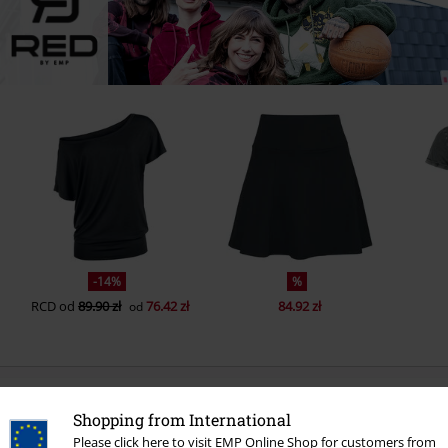
-14%
%
RCD
od
89.90 zł
76.42 zł
84.92 zł
od
Liczba opinii: 0
Shopping from International
Please click here to visit EMP Online Shop for customers from