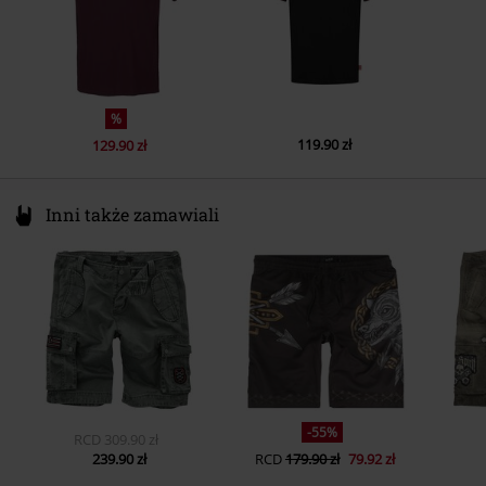
%
119.90 zł
129.90 zł
Inni także zamawiali
-55%
RCD
309.90 zł
239.90 zł
RCD
179.90 zł
79.92 zł