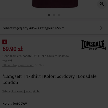
Zobacz więcej artykułów z kategorii "T-Shirt"
%
69.90 zł
Cena (zawiera podatek VAT), Nie zawiera kosztów
wysyłki
30 dni - Najlepsza cena
:
55.92 zł
"Langsett" | T-Shirt | Kolor: bordowy | Lonsdale
London
Więcej informacji o artykule
Wybierz
Kolor:
bordowy