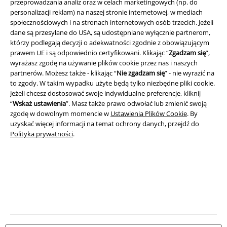
przeprowadzania analiz oraz w celach marketingowych (np. do
personalizacji reklam) na naszej stronie internetowej, w mediach
Informacje prawne
społecznościowych i na stronach internetowych osób trzecich. Jeżeli
dane są przesyłane do USA, są udostępniane wyłącznie partnerom,
Regulamin
którzy podlegają decyzji o adekwatności zgodnie z obowiązującym
prawem UE i są odpowiednio certyfikowani. Klikając “
Zgadzam się
”,
Dane firmy
wyrażasz zgodę na używanie plików cookie przez nas i naszych
partnerów. Możesz także - klikając “
Nie zgadzam się
” - nie wyrazić na
Polityka prywatności
to zgody. W takim wypadku użyte będą tylko niezbędne pliki cookie.
Jeżeli chcesz dostosować swoje indywidualne preferencje, kliknij
Unieszkodliwianie odpadów i ochrona środowiska
“
Wskaż ustawienia
”. Masz także prawo odwołać lub zmienić swoją
zgodę w dowolnym momencie w
Ustawienia Plików Cookie
. By
uzyskać więcej informacji na temat ochrony danych, przejdź do
Deklaracja Zgodności
Polityka prywatności
.
Informacje dotyczące dostępności
Ustawienia Plików Cookie
Skorzystaj z prawa do odstąpienia od umowy
Wszystkie ceny zawierają podatek VAT. Nie zawierają
kosztów
wysyłki.