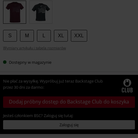
swój
rozmiar
S
M
L
XL
XXL
Wymiary artykułu i tabela rozmiarów
Dostępny w magazynie
Nie płać za wysyłkę. Wypróbuj już teraz Backstage Club
przez 30 dni za darmo:
Dodaj próbny dostęp do Backstage Club do koszyka
Jesteś członkiem BSC? Zaloguj się tutaj:
Zaloguj się