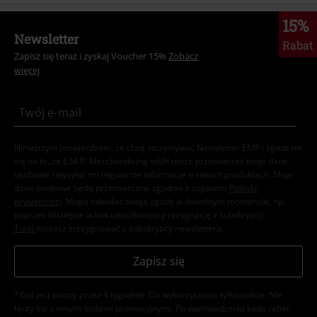
15%
Newsletter
Rabat
Zapisz się teraz i zyskaj Voucher 15%
Zobacz
więcej
Niniejszym potwierdzam, że chcę otrzymywać Newsletter EMP i zgadzam
się na to, że E.M.P. Merchandising mbH może przetwarzać moje dane
osobowe i wysyłać mi regularnie informacje o swoich produktach. Moje
dane osobowe będą przetwarzane zgodnie z zapisami
Polityki
prywatności
. Mogę odwołać swoją zgodę w dowolnym momencie, np.
poprzez kliknięcie w link umożliwiający rezygnację z subskrypcji.
Tutaj
możesz zrezygnować z subskrypcji newslettera.
Zapisz się
*Kod jest ważny przez 4 tygodnie. Do wykorzystania tylko online. NIe
łączy się z innymi kodami promocyjnymi. Po wprowadzeniu kodu rabat