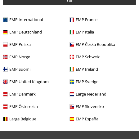
Ok
EMP International
EMP France
%
EMP Deutschland
EMP Italia
69.90 zł
EMP Polska
EMP Česká Republika
EMP Norge
EMP Schweiz
Więcej kategorii. Więcej możliwości.
EMP Suomi
EMP Ireland
Odzież & akcesoria
Góra
Koszulki
EMP United Kingdom
EMP Sverige
Mężczyźni
Odzież
Koszulki & topy
Koszulki
EMP Danmark
Large Nederland
Nowości
Odzież
Koszulki i Topy
Koszulki
EMP Österreich
EMP Slovensko
Wyprzedaż %
Odzież
Koszulki i Topy
Koszulki
Large Belgique
EMP España
Duże rozmiary
Mężczyźni
Koszulki