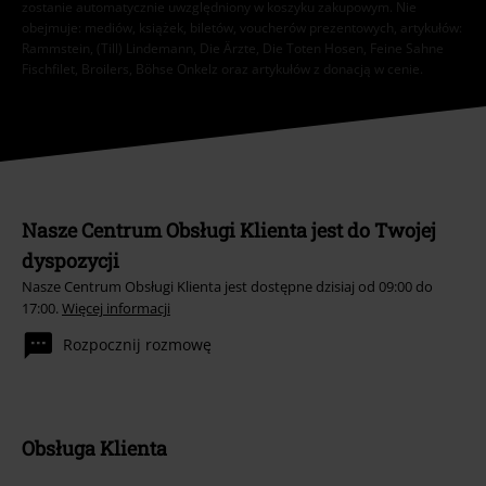
zostanie automatycznie uwzględniony w koszyku zakupowym. Nie
obejmuje: mediów, książek, biletów, voucherów prezentowych, artykułów:
Rammstein, (Till) Lindemann, Die Ärzte, Die Toten Hosen, Feine Sahne
Fischfilet, Broilers, Böhse Onkelz oraz artykułów z donacją w cenie.
Nasze Centrum Obsługi Klienta jest do Twojej
dyspozycji
Nasze Centrum Obsługi Klienta jest dostępne dzisiaj od 09:00 do
17:00.
Więcej informacji
Rozpocznij rozmowę
Obsługa Klienta