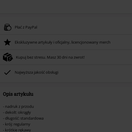
Płać z PayPal
Ekskluzywne artykuły i oficjalny, licencjonowany merch
Kupuj bez stresu. Masz 30 dni na zwrot!
Najwyższa jakość obsługi
Opis artykułu
- nadruk z przodu
- dekolt: okrągły
- długość: standardowa
- krój: regularny
- krótkie rękawy