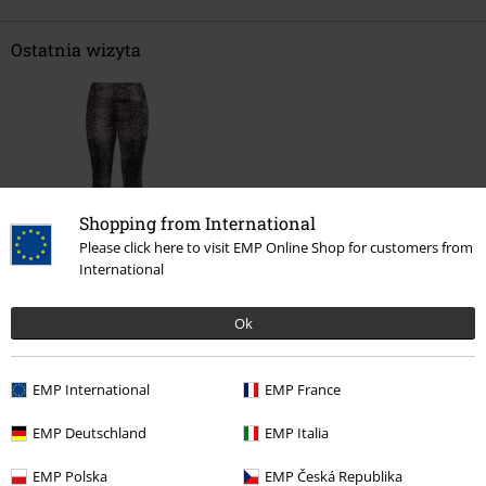
Ostatnia wizyta
Shopping from International
Please click here to visit EMP Online Shop for customers from
International
139.90 zł
Ok
Więcej kategorii. Więcej możliwości.
EMP International
EMP France
Kobiety
Marki EMP
EMP Deutschland
EMP Italia
Kobiety
Odzież
Spodnie
Legginsy
EMP Polska
EMP Česká Republika