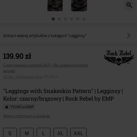
Zobacz więcej artykułów z kategorii "Legginsy"
139.90 zł
Cena (zawiera podatek VAT), Nie zawiera kosztów
wysyłki
30 dni - Najlepsza cena
:
87.30 zł
"Leggings with Snakeskin Pattern" | Legginsy |
Kolor: czarny/brązowy | Rock Rebel by EMP
TYLKO w EMP
Więcej informacji o artykule
Wybierz
S
M
L
XL
XXL