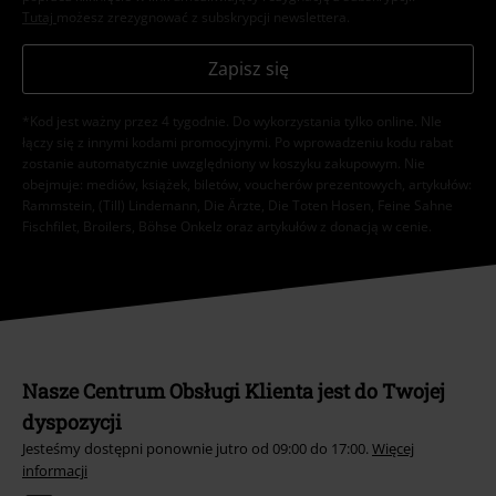
Tutaj
możesz zrezygnować z subskrypcji newslettera.
Zapisz się
*Kod jest ważny przez 4 tygodnie. Do wykorzystania tylko online. NIe
łączy się z innymi kodami promocyjnymi. Po wprowadzeniu kodu rabat
zostanie automatycznie uwzględniony w koszyku zakupowym. Nie
obejmuje: mediów, książek, biletów, voucherów prezentowych, artykułów:
Rammstein, (Till) Lindemann, Die Ärzte, Die Toten Hosen, Feine Sahne
Fischfilet, Broilers, Böhse Onkelz oraz artykułów z donacją w cenie.
Nasze Centrum Obsługi Klienta jest do Twojej
dyspozycji
Jesteśmy dostępni ponownie jutro od 09:00 do 17:00.
Więcej
informacji