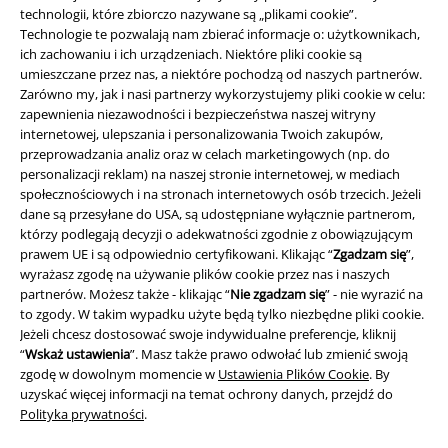
technologii, które zbiorczo nazywane są „plikami cookie”.
Technologie te pozwalają nam zbierać informacje o: użytkownikach,
ich zachowaniu i ich urządzeniach. Niektóre pliki cookie są
umieszczane przez nas, a niektóre pochodzą od naszych partnerów.
Zarówno my, jak i nasi partnerzy wykorzystujemy pliki cookie w celu:
zapewnienia niezawodności i bezpieczeństwa naszej witryny
internetowej, ulepszania i personalizowania Twoich zakupów,
przeprowadzania analiz oraz w celach marketingowych (np. do
Informacje prawne
personalizacji reklam) na naszej stronie internetowej, w mediach
społecznościowych i na stronach internetowych osób trzecich. Jeżeli
Regulamin
dane są przesyłane do USA, są udostępniane wyłącznie partnerom,
którzy podlegają decyzji o adekwatności zgodnie z obowiązującym
Dane firmy
prawem UE i są odpowiednio certyfikowani. Klikając “
Zgadzam się
”,
wyrażasz zgodę na używanie plików cookie przez nas i naszych
partnerów. Możesz także - klikając “
Nie zgadzam się
” - nie wyrazić na
Polityka prywatności
to zgody. W takim wypadku użyte będą tylko niezbędne pliki cookie.
Jeżeli chcesz dostosować swoje indywidualne preferencje, kliknij
Unieszkodliwianie odpadów i ochrona środowiska
“
Wskaż ustawienia
”. Masz także prawo odwołać lub zmienić swoją
zgodę w dowolnym momencie w
Ustawienia Plików Cookie
. By
Deklaracja Zgodności
uzyskać więcej informacji na temat ochrony danych, przejdź do
Polityka prywatności
.
Informacje dotyczące dostępności