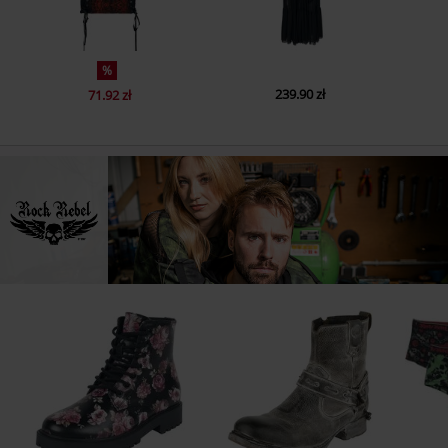
%
239.90 zł
71.92 zł