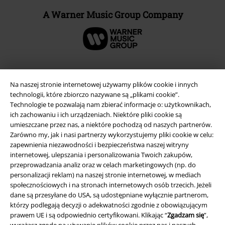
A Warner Music Group Company
Na naszej stronie internetowej używamy plików cookie i innych
technologii, które zbiorczo nazywane są „plikami cookie”.
Technologie te pozwalają nam zbierać informacje o: użytkownikach,
ich zachowaniu i ich urządzeniach. Niektóre pliki cookie są
umieszczane przez nas, a niektóre pochodzą od naszych partnerów.
Zarówno my, jak i nasi partnerzy wykorzystujemy pliki cookie w celu:
zapewnienia niezawodności i bezpieczeństwa naszej witryny
internetowej, ulepszania i personalizowania Twoich zakupów,
Informacje prawne
przeprowadzania analiz oraz w celach marketingowych (np. do
personalizacji reklam) na naszej stronie internetowej, w mediach
Regulamin
społecznościowych i na stronach internetowych osób trzecich. Jeżeli
dane są przesyłane do USA, są udostępniane wyłącznie partnerom,
Dane firmy
którzy podlegają decyzji o adekwatności zgodnie z obowiązującym
prawem UE i są odpowiednio certyfikowani. Klikając “
Zgadzam się
”,
Polityka prywatności