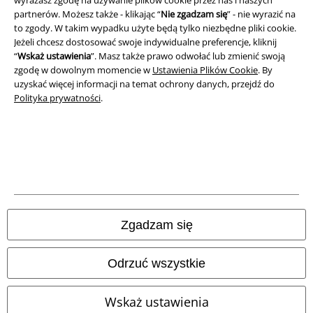
wyrażasz zgodę na używanie plików cookie przez nas i naszych
partnerów. Możesz także - klikając “
Nie zgadzam się
” - nie wyrazić na
to zgody. W takim wypadku użyte będą tylko niezbędne pliki cookie.
Unieszkodliwianie odpadów i ochrona środowiska
Jeżeli chcesz dostosować swoje indywidualne preferencje, kliknij
“
Wskaż ustawienia
”. Masz także prawo odwołać lub zmienić swoją
Deklaracja Zgodności
zgodę w dowolnym momencie w
Ustawienia Plików Cookie
. By
uzyskać więcej informacji na temat ochrony danych, przejdź do
Informacje dotyczące dostępności
Polityka prywatności
.
Ustawienia Plików Cookie
Skorzystaj z prawa do odstąpienia od umowy
Wszystkie ceny zawierają podatek VAT. Nie zawierają
kosztów
wysyłki.
© 1986-2026 E.M.P. Merchandising HGmbH
Zgadzam się
Odrzuć wszystkie
Sklepy internetowe EMP
Wskaż ustawienia