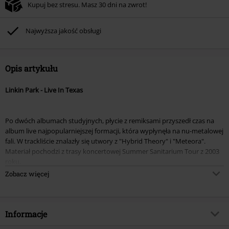
Kupuj bez stresu. Masz 30 dni na zwrot!
Najwyższa jakość obsługi
Opis artykułu
Linkin Park - Live In Texas
Po dwóch albumach studyjnych, płycie z remiksami przyszedł czas na
album live najpopularniejszej formacji, która wypłynęła na nu-metalowej
fali. W trackliście znalazły się utwory z "Hybrid Theory" i "Meteora".
Materiał pochodzi z trasy koncertowej Summer Sanitarium Tour z 2003
roku.
Zobacz więcej
DVD:
Audio: Dolby Digital Stereo 2.0
Format obrazu: 4:3/NTSC
Język: angielski
Informacje
Napisy: angielskie