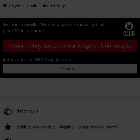
Artykuł aktualnie niedostępny.
Nie płać za wysyłkę. Wypróbuj już teraz Backstage Club
przez 30 dni za darmo:
Dodaj próbny dostęp do Backstage Club do koszyka
Jesteś członkiem BSC? Zaloguj się tutaj:
Zaloguj się
Płać z PayPal
Ekskluzywne artykuły i oficjalny, licencjonowany merch