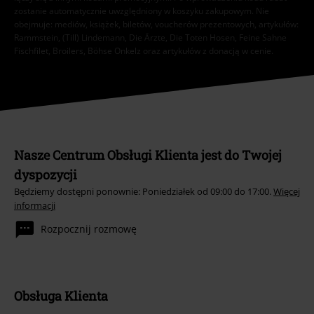
zostanie automatycznie uwzględniony w koszyku zakupowym. Nie
obejmuje: mediów, książek, biletów, voucherów prezentowych, artykułów:
Rammstein, (Till) Lindemann, Die Ärzte, Die Toten Hosen, Feine Sahne
Fischfilet, Broilers, Böhse Onkelz oraz artykułów z donacją w cenie.
Nasze Centrum Obsługi Klienta jest do Twojej
dyspozycji
Będziemy dostępni ponownie: Poniedziałek od 09:00 do 17:00.
Więcej
informacji
Rozpocznij rozmowę
Obsługa Klienta