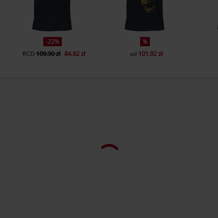
Lightweight
-22%
%
RCD
109.90 zł
84.92 zł
101.92 zł
od