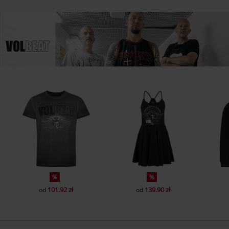
%
%
101.92 zł
139.90 zł
od
od