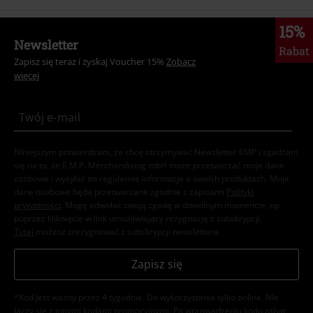
15%
Newsletter
Rabat
Zapisz się teraz i zyskaj Voucher 15%
Zobacz
więcej
Niniejszym potwierdzam, że chcę otrzymywać Newsletter EMP i zgadzam
się na to, że E.M.P. Merchandising mbH może przetwarzać moje dane
osobowe i wysyłać mi regularnie informacje o swoich produktach. Moje
dane osobowe będą przetwarzane zgodnie z zapisami
Polityki
prywatności
. Mogę odwołać swoją zgodę w dowolnym momencie, np.
poprzez kliknięcie w link umożliwiający rezygnację z subskrypcji.
Tutaj
możesz zrezygnować z subskrypcji newslettera.
Zapisz się
*Kod jest ważny przez 4 tygodnie. Do wykorzystania tylko online. NIe
łączy się z innymi kodami promocyjnymi. Po wprowadzeniu kodu rabat