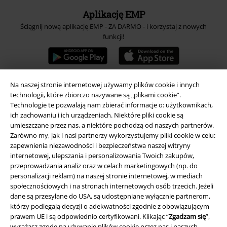
Aplikację EMP
Ściągnij nową aplikację EMP - ZA DARMO - i korzystaj z nowych
funkcji!
Na naszej stronie internetowej używamy plików cookie i innych
technologii, które zbiorczo nazywane są „plikami cookie”.
A Warner Music Group Company
Technologie te pozwalają nam zbierać informacje o: użytkownikach,
ich zachowaniu i ich urządzeniach. Niektóre pliki cookie są
umieszczane przez nas, a niektóre pochodzą od naszych partnerów.
Zarówno my, jak i nasi partnerzy wykorzystujemy pliki cookie w celu:
zapewnienia niezawodności i bezpieczeństwa naszej witryny
internetowej, ulepszania i personalizowania Twoich zakupów,
przeprowadzania analiz oraz w celach marketingowych (np. do
personalizacji reklam) na naszej stronie internetowej, w mediach
społecznościowych i na stronach internetowych osób trzecich. Jeżeli
dane są przesyłane do USA, są udostępniane wyłącznie partnerom,
którzy podlegają decyzji o adekwatności zgodnie z obowiązującym
prawem UE i są odpowiednio certyfikowani. Klikając “
Zgadzam się
”,
wyrażasz zgodę na używanie plików cookie przez nas i naszych