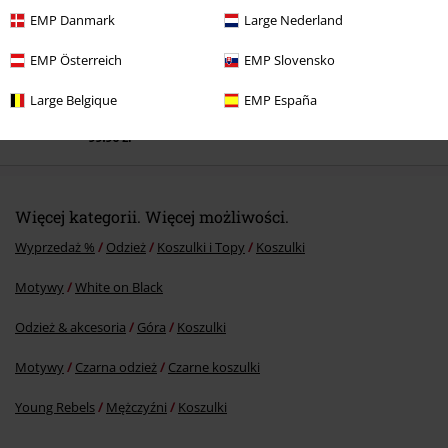
EMP Danmark
Large Nederland
EMP Österreich
EMP Slovensko
Large Belgique
EMP España
RCD
109.90 zł
99.90 zł
Więcej kategorii. Więcej możliwości.
Wyprzedaż %
Odzież
Koszulki i Topy
Koszulki
Motywy
White on Black
Odzież & akcesoria
Góra
Koszulki
Motywy
Czarna odzież
Czarne koszulki
Young Rebels
Mężczyźni
Koszulki