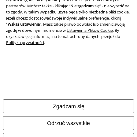
partnerów. Możesz także - klikając “
Nie zgadzam się
” - nie wyrazić na
Informacje prawne
to zgody. W takim wypadku użyte będą tylko niezbędne pliki cookie.
Jeżeli chcesz dostosować swoje indywidualne preferencje, kliknij
Regulamin
“
Wskaż ustawienia
”. Masz także prawo odwołać lub zmienić swoją
zgodę w dowolnym momencie w
Ustawienia Plików Cookie
. By
uzyskać więcej informacji na temat ochrony danych, przejdź do
Dane firmy
Polityka prywatności
.
Polityka prywatności
Unieszkodliwianie odpadów i ochrona środowiska
Deklaracja Zgodności
Informacje dotyczące dostępności
Ustawienia Plików Cookie
Zgadzam się
Skorzystaj z prawa do odstąpienia od umowy
Odrzuć wszystkie
Wszystkie ceny zawierają podatek VAT. Nie zawierają
kosztów