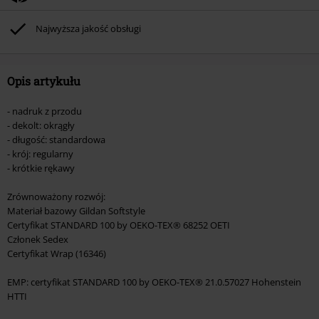
(płyt CD, LP, itp.), książek, biletów, voucherów prezentowych, artykułów:
Rammstein, (Till) Lindemann, Böhse Onkelz, Broilers, Die Ärzte, Die Toten
Najwyższa jakość obsługi
Hosen, Metality oraz artykułów z donacją w cenie.
Opis artykułu
- nadruk z przodu
- dekolt: okrągły
- długość: standardowa
- krój: regularny
- krótkie rękawy
Zrównoważony rozwój:
Materiał bazowy Gildan Softstyle
Certyfikat STANDARD 100 by OEKO-TEX® 68252 OETI
Członek Sedex
Certyfikat Wrap (16346)
EMP: certyfikat STANDARD 100 by OEKO-TEX® 21.0.57027 Hohenstein
HTTI