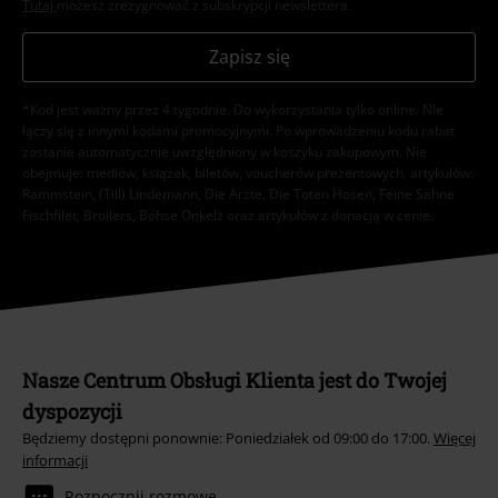
Tutaj
możesz zrezygnować z subskrypcji newslettera.
Zapisz się
*Kod jest ważny przez 4 tygodnie. Do wykorzystania tylko online. NIe
łączy się z innymi kodami promocyjnymi. Po wprowadzeniu kodu rabat
zostanie automatycznie uwzględniony w koszyku zakupowym. Nie
obejmuje: mediów, książek, biletów, voucherów prezentowych, artykułów:
Rammstein, (Till) Lindemann, Die Ärzte, Die Toten Hosen, Feine Sahne
Fischfilet, Broilers, Böhse Onkelz oraz artykułów z donacją w cenie.
Nasze Centrum Obsługi Klienta jest do Twojej
dyspozycji
Będziemy dostępni ponownie: Poniedziałek od 09:00 do 17:00.
Więcej
informacji
Rozpocznij rozmowę