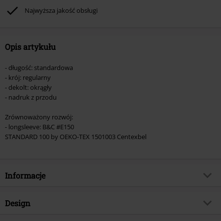
Rammstein, (Till) Lindemann, Böhse Onkelz, Broilers, Die Ärzte, Die Toten
Najwyższa jakość obsługi
Hosen, Metality oraz artykułów z donacją w cenie.
Opis artykułu
- długość: standardowa
- krój: regularny
- dekolt: okrągły
- nadruk z przodu
Zrównoważony rozwój:
- longsleeve: B&C #E150
STANDARD 100 by OEKO-TEX 1501003 Centexbel
Informacje
Numer artykułu
534921
Design
Tytuł:
Logo