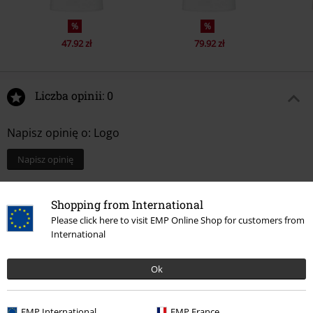
%
%
47.92 zł
79.92 zł
Liczba opinii: 0
Napisz opinię o: Logo
Napisz opinię
Shopping from International
Please click here to visit EMP Online Shop for customers from
International
Ok
EMP International
EMP France