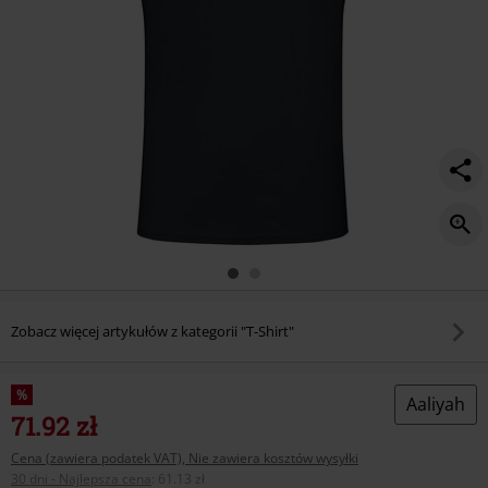
Zobacz więcej artykułów z kategorii "T-Shirt"
%
Aaliyah
71.92 zł
Cena (zawiera podatek VAT), Nie zawiera kosztów wysyłki
30 dni - Najlepsza cena
:
61.13 zł