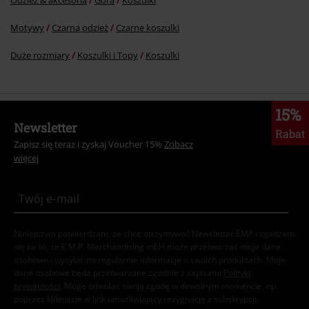
Motywy
Czarna odzież
Czarne koszulki
Duże rozmiary
Koszulki i Topy
Koszulki
15%
Newsletter
Rabat
Zapisz się teraz i zyskaj Voucher 15%
Zobacz
więcej
Niniejszym potwierdzam, że chcę otrzymywać Newsletter EMP i zgadzam
się na to, że E.M.P. Merchandising mbH może przetwarzać moje dane
osobowe i wysyłać mi regularnie informacje o swoich produktach. Moje
dane osobowe będą przetwarzane zgodnie z zapisami
Polityki
prywatności
. Mogę odwołać swoją zgodę w dowolnym momencie, np.
poprzez kliknięcie w link umożliwiający rezygnację z subskrypcji.