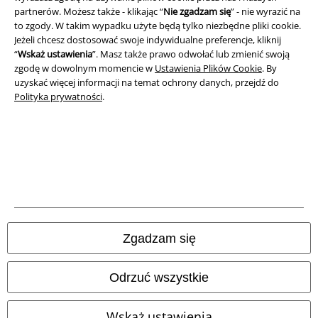
partnerów. Możesz także - klikając “
Nie zgadzam się
” - nie wyrazić na
to zgody. W takim wypadku użyte będą tylko niezbędne pliki cookie.
Jeżeli chcesz dostosować swoje indywidualne preferencje, kliknij
“
Wskaż ustawienia
”. Masz także prawo odwołać lub zmienić swoją
zgodę w dowolnym momencie w
Ustawienia Plików Cookie
. By
uzyskać więcej informacji na temat ochrony danych, przejdź do
Polityka prywatności
.
Informacje prawne
Regulamin
Dane firmy
Polityka prywatności
Unieszkodliwianie odpadów i ochrona środowiska
Zgadzam się
Deklaracja Zgodności
Odrzuć wszystkie
Informacje dotyczące dostępności
Wskaż ustawienia