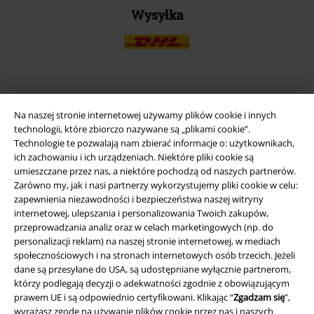
Wysyłka
Aplikację EMP
Na naszej stronie internetowej używamy plików cookie i innych
Ściągnij nową aplikację EMP - ZA DARMO - i korzystaj z nowych
technologii, które zbiorczo nazywane są „plikami cookie”.
funkcji!
Technologie te pozwalają nam zbierać informacje o: użytkownikach,
ich zachowaniu i ich urządzeniach. Niektóre pliki cookie są
umieszczane przez nas, a niektóre pochodzą od naszych partnerów.
Zarówno my, jak i nasi partnerzy wykorzystujemy pliki cookie w celu:
zapewnienia niezawodności i bezpieczeństwa naszej witryny
internetowej, ulepszania i personalizowania Twoich zakupów,
A Warner Music Group Company
przeprowadzania analiz oraz w celach marketingowych (np. do
personalizacji reklam) na naszej stronie internetowej, w mediach
społecznościowych i na stronach internetowych osób trzecich. Jeżeli
dane są przesyłane do USA, są udostępniane wyłącznie partnerom,
którzy podlegają decyzji o adekwatności zgodnie z obowiązującym
prawem UE i są odpowiednio certyfikowani. Klikając “
Zgadzam się
”,
wyrażasz zgodę na używanie plików cookie przez nas i naszych