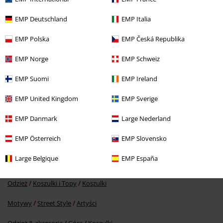
Ostatnia wizyta
EMP Deutschland
EMP Italia
EMP Polska
EMP Česká Republika
EMP Norge
EMP Schweiz
EMP Suomi
EMP Ireland
EMP United Kingdom
EMP Sverige
%
EMP Danmark
Large Nederland
71.92 zł
EMP Österreich
EMP Slovensko
Large Belgique
EMP España
Więcej kategorii. Więcej możliwości.
Odzież
Koszulki i Topy
Koszulki
Motywy
Street Style
Artyści
Odzież & akcesoria
Góra
Koszulki