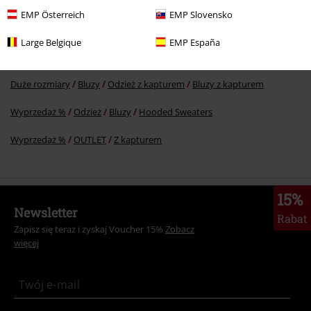
Więcej kategorii. Więcej możliwości.
EMP Österreich
EMP Slovensko
Zespoły
Top Bands
Five Finger Death Punch
Odzież
Bluzy
Large Belgique
EMP España
Nowości
Zespoły
Zespoły - Duże Rozmiary
Duże rozmiary
Bluzy
Odzież z kapturem
Bluzy z kapturem
Wyprzedaż %
Odzież
Bluzy
Hooded Sweaters
Wyprzedaż %
OUTLET
Z kapturem
15%
Newsletter
Rabat
Zapisz się teraz i zyskaj Voucher 15%
Zobacz
więcej