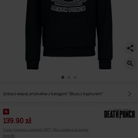
Zobacz więcej artykułów z kategorii "Bluza z kapturem"
%
139.90 zł
Cena (zawiera podatek VAT), Nie zawiera kosztów
wysyłki