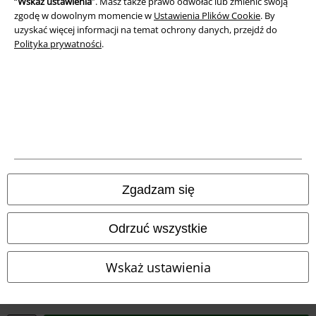
“
Wskaż ustawienia
”. Masz także prawo odwołać lub zmienić swoją
Unieszkodliwianie odpadów i ochrona środowiska
zgodę w dowolnym momencie w
Ustawienia Plików Cookie
. By
uzyskać więcej informacji na temat ochrony danych, przejdź do
Deklaracja Zgodności
Polityka prywatności
.
Informacje dotyczące dostępności
Ustawienia Plików Cookie
Skorzystaj z prawa do odstąpienia od umowy
Wszystkie ceny zawierają podatek VAT. Nie zawierają
kosztów
wysyłki.
Zgadzam się
© 1986-2026 E.M.P. Merchandising HGmbH
Odrzuć wszystkie
Wskaż ustawienia
Sklepy internetowe EMP
EMP International