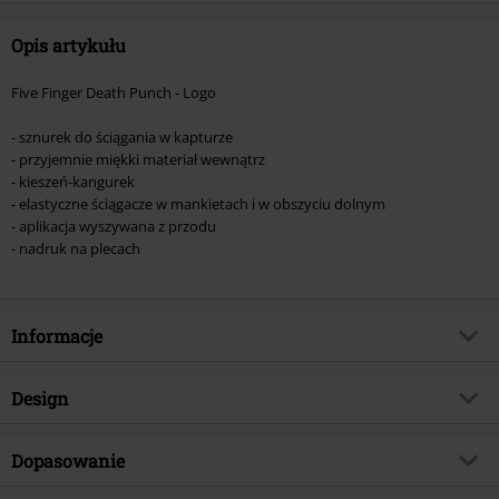
Opis artykułu
Five Finger Death Punch - Logo
- sznurek do ściągania w kapturze
- przyjemnie miękki materiał wewnątrz
- kieszeń-kangurek
- elastyczne ściągacze w mankietach i w obszyciu dolnym
- aplikacja wyszywana z przodu
- nadruk na plecach
Informacje
Numer artykułu
591767
Design
Tytuł:
Logo
Rodzaj artykułu
Bluza z kapturem
Gatunek muzyczny
Dopasowanie
Nu Metal
Wzór
Jednolity
TYLKO w EMP
Tak