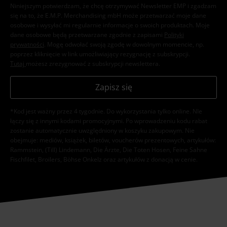
Niniejszym potwierdzam, że chcę otrzymywać Newsletter EMP i zgadzam
się na to, że E.M.P. Merchandising mbH może przetwarzać moje dane
osobowe i wysyłać mi regularnie informacje o swoich produktach. Moje
dane osobowe będą przetwarzane zgodnie z zapisami
Polityki
prywatności
. Mogę odwołać swoją zgodę w dowolnym momencie, np.
poprzez kliknięcie w link umożliwiający rezygnację z subskrypcji.
Tutaj
możesz zrezygnować z subskrypcji newslettera.
Zapisz się
*Kod jest ważny przez 4 tygodnie. Do wykorzystania tylko online. NIe
łączy się z innymi kodami promocyjnymi. Po wprowadzeniu kodu rabat
zostanie automatycznie uwzględniony w koszyku zakupowym. Nie
obejmuje: mediów, książek, biletów, voucherów prezentowych, artykułów:
Rammstein, (Till) Lindemann, Die Ärzte, Die Toten Hosen, Feine Sahne
Fischfilet, Broilers, Böhse Onkelz oraz artykułów z donacją w cenie.