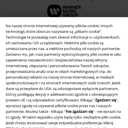
Na naszej stronie internetowej używamy plików cookie i innych
technologii, które zbiorczo nazywane są „plikami cookie”.
Technologie te pozwalają nam zbierać informacje o: użytkownikach,
ich zachowaniu i ich urządzeniach. Niektóre pliki cookie są
umieszczane przez nas, a niektóre pochodzą od naszych partnerów.
Zarówno my, jak i nasi partnerzy wykorzystujemy pliki cookie w celu:
zapewnienia niezawodności i bezpieczeństwa naszej witryny
internetowej, ulepszania i personalizowania Twoich zakupów,
przeprowadzania analiz oraz w celach marketingowych (np. do
personalizacji reklam) na naszej stronie internetowej, w mediach
Informacje prawne
społecznościowych i na stronach internetowych osób trzecich. Jeżeli
dane są przesyłane do USA, są udostępniane wyłącznie partnerom,
Regulamin
którzy podlegają decyzji o adekwatności zgodnie z obowiązującym
prawem UE i są odpowiednio certyfikowani. Klikając “
Zgadzam się
”,
Dane firmy
wyrażasz zgodę na używanie plików cookie przez nas i naszych
partnerów. Możesz także - klikając “
Nie zgadzam się
” - nie wyrazić na
Polityka prywatności
to zgody. W takim wypadku użyte będą tylko niezbędne pliki cookie.
Jeżeli chcesz dostosować swoje indywidualne preferencje, kliknij