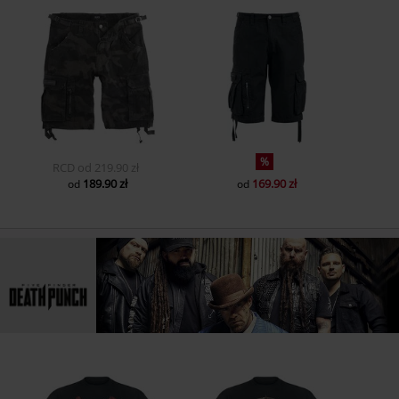
%
RCD
od
219.90 zł
189.90 zł
169.90 zł
od
od