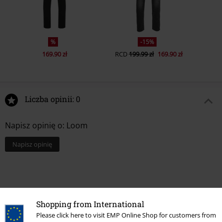
%
-15%
169.90 zł
RCD
199.99 zł
169.90 zł
Liczba opinii: 0
Napisz opinię o: Loom
Napisz opinię
Shopping from International
Please click here to visit EMP Online Shop for customers from