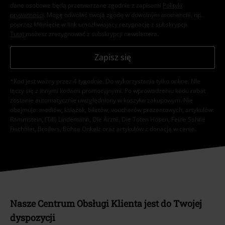
dane osobowe będą przetwarzane zgodnie z zapisami
Polityki
prywatności
. Mogę odwołać swoją zgodę w dowolnym momencie, np.
poprzez kliknięcie w link umożliwiający rezygnację z subskrypcji.
Tutaj
możesz zrezygnować z subskrypcji newslettera.
Zapisz się
*Kod jest ważny przez 4 tygodnie. Do wykorzystania tylko online. NIe
łączy się z innymi kodami promocyjnymi. Po wprowadzeniu kodu rabat
zostanie automatycznie uwzględniony w koszyku zakupowym. Nie
obejmuje: mediów, książek, biletów, voucherów prezentowych, artykułów:
Rammstein, (Till) Lindemann, Die Ärzte, Die Toten Hosen, Feine Sahne
Fischfilet, Broilers, Böhse Onkelz oraz artykułów z donacją w cenie.
Nasze Centrum Obsługi Klienta jest do Twojej
dyspozycji