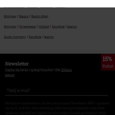
Wyprzedaż %
Odzież
Spodnie
Jeansy
Motywy
Basics
Basics Men
Motywy
Streetwear
Odzież
Spodnie
Jeansy
Duże rozmiary
Spodnie
Jeansy
15%
Newsletter
Rabat
Zapisz się teraz i zyskaj Voucher 15%
Zobacz
więcej
Niniejszym potwierdzam, że chcę otrzymywać Newsletter EMP i zgadzam
się na to, że E.M.P. Merchandising mbH może przetwarzać moje dane
osobowe i wysyłać mi regularnie informacje o swoich produktach. Moje