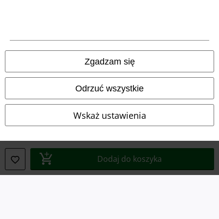
Informacje dotyczące dostępności
Ustawienia Plików Cookie
Zgadzam się
Skorzystaj z prawa do odstąpienia od umowy
Wszystkie ceny zawierają podatek VAT. Nie zawierają
kosztów
Odrzuć wszystkie
wysyłki.
© 1986-2026 E.M.P. Merchandising HGmbH
Wskaż ustawienia
Sklepy internetowe EMP
Dodaj do koszyka
EMP International
EMP France
EMP Deutschland