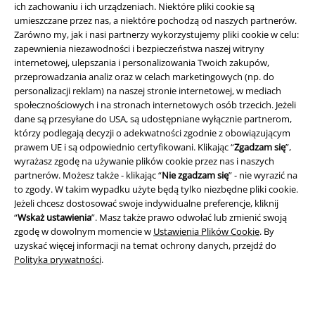
ich zachowaniu i ich urządzeniach. Niektóre pliki cookie są
umieszczane przez nas, a niektóre pochodzą od naszych partnerów.
Zarówno my, jak i nasi partnerzy wykorzystujemy pliki cookie w celu:
zapewnienia niezawodności i bezpieczeństwa naszej witryny
internetowej, ulepszania i personalizowania Twoich zakupów,
przeprowadzania analiz oraz w celach marketingowych (np. do
personalizacji reklam) na naszej stronie internetowej, w mediach
społecznościowych i na stronach internetowych osób trzecich. Jeżeli
dane są przesyłane do USA, są udostępniane wyłącznie partnerom,
którzy podlegają decyzji o adekwatności zgodnie z obowiązującym
prawem UE i są odpowiednio certyfikowani. Klikając “
Zgadzam się
”,
Informacje prawne
wyrażasz zgodę na używanie plików cookie przez nas i naszych
partnerów. Możesz także - klikając “
Nie zgadzam się
” - nie wyrazić na
Regulamin
to zgody. W takim wypadku użyte będą tylko niezbędne pliki cookie.
Jeżeli chcesz dostosować swoje indywidualne preferencje, kliknij
Dane firmy
“
Wskaż ustawienia
”. Masz także prawo odwołać lub zmienić swoją
zgodę w dowolnym momencie w
Ustawienia Plików Cookie
. By
Polityka prywatności
uzyskać więcej informacji na temat ochrony danych, przejdź do
Polityka prywatności
.
Unieszkodliwianie odpadów i ochrona środowiska
Deklaracja Zgodności