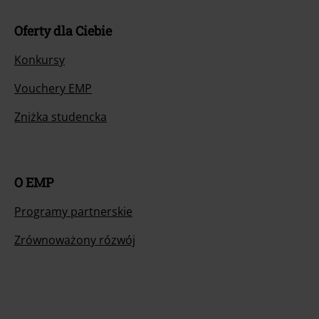
Oferty dla Ciebie
Konkursy
Vouchery EMP
Zniżka studencka
O EMP
Programy partnerskie
Zrównoważony rózwój