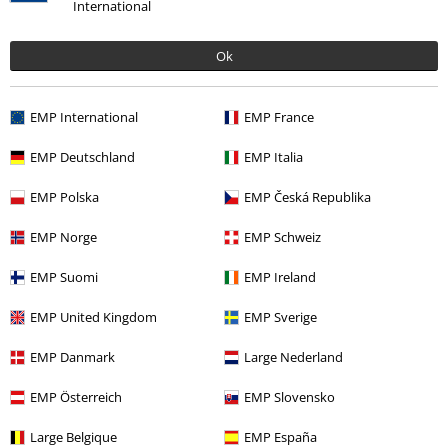
International
Ok
Ostatnia wizyta
EMP International
EMP France
EMP Deutschland
EMP Italia
EMP Polska
EMP Česká Republika
EMP Norge
EMP Schweiz
EMP Suomi
EMP Ireland
-29%
EMP United Kingdom
EMP Sverige
RCD
239.99 zł
169.90 zł
EMP Danmark
Large Nederland
EMP Österreich
EMP Slovensko
Więcej kategorii. Więcej możliwości.
Wyprzedaż %
Mężczyźni
Odzież
Spodnie
Jeansy
Large Belgique
EMP España