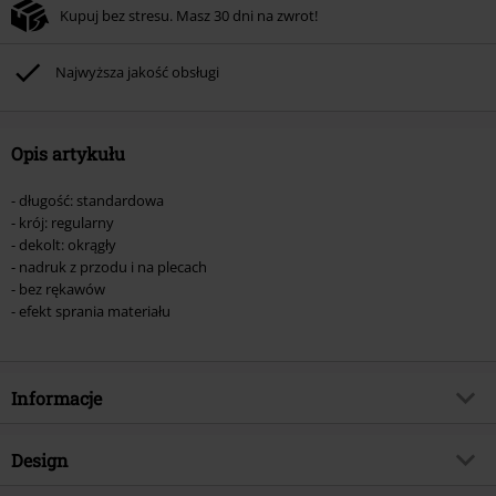
Kupuj bez stresu. Masz 30 dni na zwrot!
Nie łączy się z innymi kodami promocyjnymi. Promocja nie obejmuje: mediów
(płyt CD, LP, itp.), książek, biletów, voucherów prezentowych, artykułów:
Rammstein, (Till) Lindemann, Böhse Onkelz, Broilers, Die Ärzte, Die Toten
Najwyższa jakość obsługi
Hosen, Metality oraz artykułów z donacją w cenie.
Opis artykułu
- długość: standardowa
- krój: regularny
- dekolt: okrągły
- nadruk z przodu i na plecach
- bez rękawów
- efekt sprania materiału
Informacje
Numer artykułu
580961
Design
Tytuł:
Los Angeles