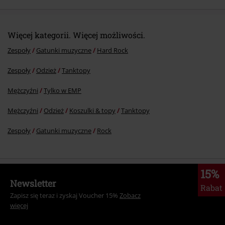
Więcej kategorii. Więcej możliwości.
Zespoły
Gatunki muzyczne
Hard Rock
Zespoły
Odzież
Tanktopy
Mężczyźni
Tylko w EMP
Mężczyźni
Odzież
Koszulki & topy
Tanktopy
Zespoły
Gatunki muzyczne
Rock
15%
Newsletter
Rabat
Zapisz się teraz i zyskaj Voucher 15%
Zobacz
więcej