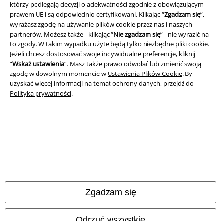
którzy podlegają decyzji o adekwatności zgodnie z obowiązującym
prawem UE i są odpowiednio certyfikowani. Klikając “
Zgadzam się
”,
A Warner Music Group Company
wyrażasz zgodę na używanie plików cookie przez nas i naszych
partnerów. Możesz także - klikając “
Nie zgadzam się
” - nie wyrazić na
to zgody. W takim wypadku użyte będą tylko niezbędne pliki cookie.
Jeżeli chcesz dostosować swoje indywidualne preferencje, kliknij
“
Wskaż ustawienia
”. Masz także prawo odwołać lub zmienić swoją
zgodę w dowolnym momencie w
Ustawienia Plików Cookie
. By
uzyskać więcej informacji na temat ochrony danych, przejdź do
Polityka prywatności
.
Informacje prawne
Regulamin
Zgadzam się
Dane firmy
Odrzuć wszystkie