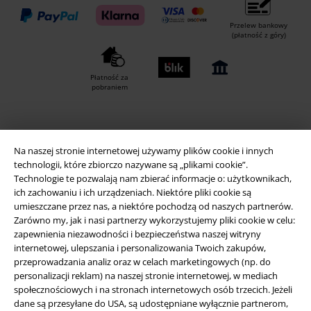
Przelew bankowy
(płatność z góry)
Płatność za
pobraniem
Wysyłka
Na naszej stronie internetowej używamy plików cookie i innych
technologii, które zbiorczo nazywane są „plikami cookie”.
Technologie te pozwalają nam zbierać informacje o: użytkownikach,
ich zachowaniu i ich urządzeniach. Niektóre pliki cookie są
umieszczane przez nas, a niektóre pochodzą od naszych partnerów.
Zarówno my, jak i nasi partnerzy wykorzystujemy pliki cookie w celu:
Aplikację EMP
zapewnienia niezawodności i bezpieczeństwa naszej witryny
Ściągnij nową aplikację EMP - ZA DARMO - i korzystaj z nowych
internetowej, ulepszania i personalizowania Twoich zakupów,
funkcji!
przeprowadzania analiz oraz w celach marketingowych (np. do
personalizacji reklam) na naszej stronie internetowej, w mediach
społecznościowych i na stronach internetowych osób trzecich. Jeżeli
dane są przesyłane do USA, są udostępniane wyłącznie partnerom,