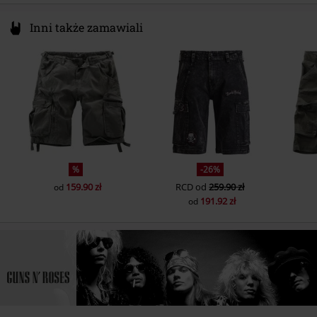
Inni także zamawiali
%
-26%
159.90 zł
RCD
od
259.90 zł
od
191.92 zł
od