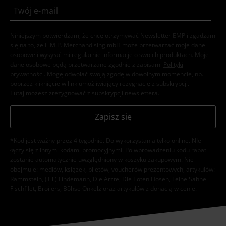
Niniejszym potwierdzam, że chcę otrzymywać Newsletter EMP i zgadzam
się na to, że E.M.P. Merchandising mbH może przetwarzać moje dane
osobowe i wysyłać mi regularnie informacje o swoich produktach. Moje
dane osobowe będą przetwarzane zgodnie z zapisami
Polityki
prywatności
. Mogę odwołać swoją zgodę w dowolnym momencie, np.
poprzez kliknięcie w link umożliwiający rezygnację z subskrypcji.
Tutaj
możesz zrezygnować z subskrypcji newslettera.
Zapisz się
*Kod jest ważny przez 4 tygodnie. Do wykorzystania tylko online. NIe
łączy się z innymi kodami promocyjnymi. Po wprowadzeniu kodu rabat
zostanie automatycznie uwzględniony w koszyku zakupowym. Nie
obejmuje: mediów, książek, biletów, voucherów prezentowych, artykułów:
Rammstein, (Till) Lindemann, Die Ärzte, Die Toten Hosen, Feine Sahne
Fischfilet, Broilers, Böhse Onkelz oraz artykułów z donacją w cenie.