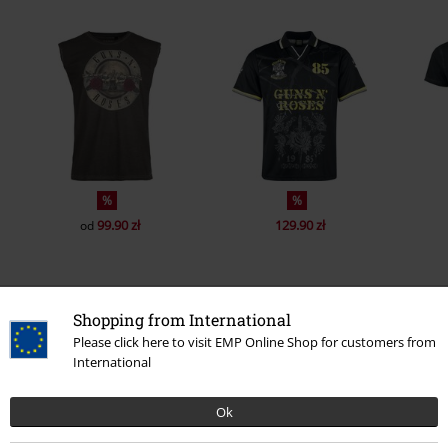
%
%
99.90 zł
129.90 zł
od
Shopping from International
Liczba opinii: 0
Please click here to visit EMP Online Shop for customers from
International
Napisz opinię o: Los Angeles
Napisz opinię
Ok