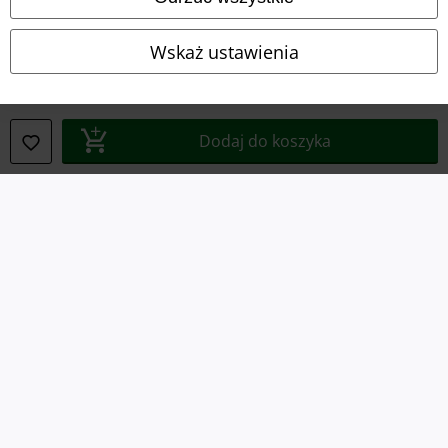
Polityka prywatności
Wskaż ustawienia
Unieszkodliwianie odpadów i ochrona środowiska
Deklaracja Zgodności
Dodaj do koszyka
Informacje dotyczące dostępności
Ustawienia Plików Cookie
Skorzystaj z prawa do odstąpienia od umowy
Wszystkie ceny zawierają podatek VAT. Nie zawierają
kosztów
wysyłki.
© 1986-2026 E.M.P. Merchandising HGmbH
Sklepy internetowe EMP