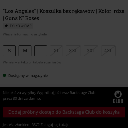
"Los Angeles" | Koszulka bez rękawów | Kolor: rdza
| Guns N' Roses
TYLKO w EMP
Więcej informacji o artykule
Wybierz
S
M
L
XL
XXL
3XL
4XL
swój
Wymiary artykułu i tabela rozmiarów
rozmiar
Dostępny w magazynie
Nie płać za wysyłkę. Wypróbuj już teraz Backstage Club
przez 30 dni za darmo:
Dodaj próbny dostęp do Backstage Club do koszyka
Jesteś członkiem BSC? Zaloguj się tutaj: