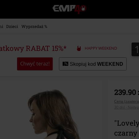
EMP
-
Merch
dla
ni
Dzieci
Wyprzedaż %
Fanów:
Muzyki,
Filmów,
atkowy RABAT 15%*
HAPPY WEEKEND
Seriali
i
Gier
Chwyć teraz!
Skopiuj kod
WEEKEND
-
Moda
Alternatywna.
239.90 
Cena (zawiera
30 dni - Najle
"Lovely
czarny 