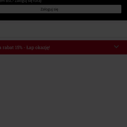
em BSC? Zaloguj się tutaj:
Zaloguj się
 rabat 15% - Łap okazję!
chera
WEEKEND
Skopiuj kod
o 2026-08-09
Minimalna wartość zamówienia: 219.90 zł.
e automatycznie uwzględniony po wprowadzeniu kodu w czasie procesu
ówienia.
z innymi kodami promocyjnymi. Promocja nie obejmuje: mediów (płyt CD, LP,
, biletów, voucherów prezentowych, artykułów: Rammstein, (Till) Lindemann,
Broilers, Die Ärzte, Die Toten Hosen, Metality oraz artykułów z donacją w