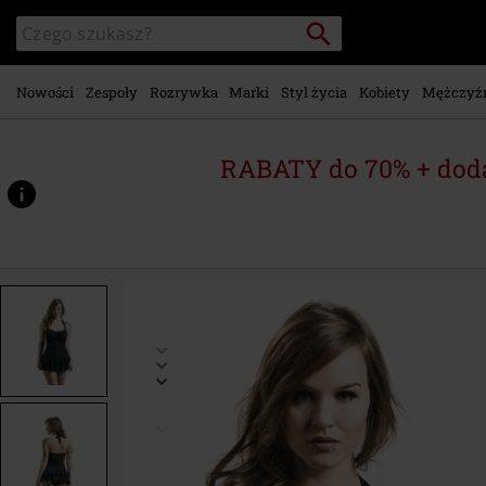
Przejdź do
Szukaj
Wyszukaj
głównej
katalog
zawartości
Nowości
Zespoły
Rozrywka
Marki
Styl życia
Kobiety
Mężczyź
RABATY do 70% + dod
https://www.emp-
shop.pl/p/lovely-
chic-
swimsuit/341276.html