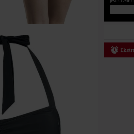
Jesteś członki
Ekstra
Kod vou
Obowiązuje d
Tylko online. 
Rabat zostani
realizacji zam
Nie łączy się 
itp.), książek
Böhse Onkelz, 
cenie.