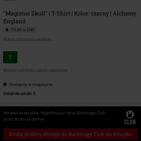
"Magistus Skull" | T-Shirt | Kolor: czarny | Alchemy
England
TYLKO w EMP
Więcej informacji o artykule
Wybierz
S
swój
Wymiary artykułu i tabela rozmiarów
rozmiar
Dostępny w magazynie
Ostatnie sztuki: 5
Nie płać za wysyłkę. Wypróbuj już teraz Backstage Club
przez 30 dni za darmo:
Dodaj próbny dostęp do Backstage Club do koszyka