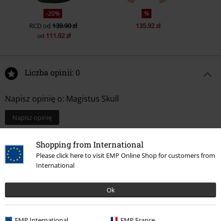
-20%
%
RCD
od
139.90 zł
135.92 zł
111.92 zł
od
Liczba opinii: 0
Napisz opinię o: Magistus Skull
Napisz opinię
Shopping from International
Please click here to visit EMP Online Shop for customers from
International
Ok
EMP International
EMP France