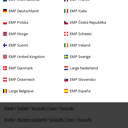
EMP Deutschland
EMP Italia
Ostatnia wizyta
EMP Polska
EMP Česká Republika
EMP Norge
EMP Schweiz
EMP Suomi
EMP Ireland
EMP United Kingdom
EMP Sverige
EMP Danmark
Large Nederland
%
99.90 zł
EMP Österreich
EMP Slovensko
Large Belgique
EMP España
Więcej kategorii. Więcej możliwości.
Marki
Odzież
Koszulki i Topy
Koszulki
Marki
Alchemy England
Koszulki i Topy
Koszulki