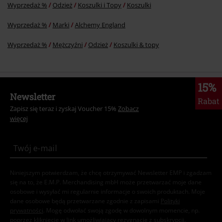
Wyprzedaż %
Odzież
Koszulki i Topy
Koszulki
Wyprzedaż %
Marki
Alchemy England
Wyprzedaż %
Mężczyźni
Odzież
Koszulki & topy
15%
Newsletter
Rabat
Zapisz się teraz i zyskaj Voucher 15%
Zobacz
więcej
Niniejszym potwierdzam, że chcę otrzymywać Newsletter EMP i zgadzam
się na to, że E.M.P. Merchandising mbH może przetwarzać moje dane
osobowe i wysyłać mi regularnie informacje o swoich produktach. Moje
dane osobowe będą przetwarzane zgodnie z zapisami
Polityki
prywatności
. Mogę odwołać swoją zgodę w dowolnym momencie, np.
poprzez kliknięcie w link umożliwiający rezygnację z subskrypcji.