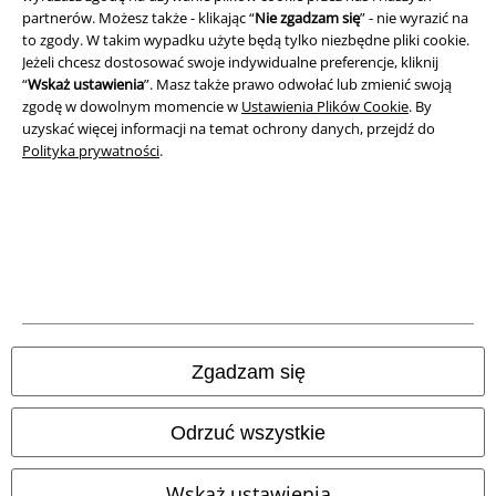
partnerów. Możesz także - klikając “
Nie zgadzam się
” - nie wyrazić na
to zgody. W takim wypadku użyte będą tylko niezbędne pliki cookie.
Jeżeli chcesz dostosować swoje indywidualne preferencje, kliknij
“
Wskaż ustawienia
”. Masz także prawo odwołać lub zmienić swoją
zgodę w dowolnym momencie w
Ustawienia Plików Cookie
. By
uzyskać więcej informacji na temat ochrony danych, przejdź do
Polityka prywatności
.
Informacje prawne
Regulamin
Dane firmy
Polityka prywatności
Zgadzam się
Unieszkodliwianie odpadów i ochrona środowiska
Deklaracja Zgodności
Odrzuć wszystkie
Informacje dotyczące dostępności
Wskaż ustawienia