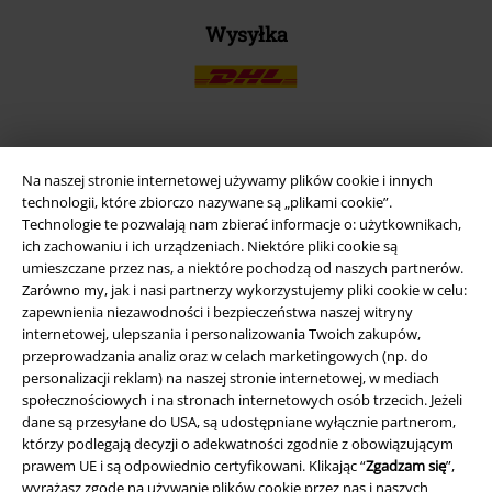
Wysyłka
Aplikację EMP
Na naszej stronie internetowej używamy plików cookie i innych
Ściągnij nową aplikację EMP - ZA DARMO - i korzystaj z nowych
technologii, które zbiorczo nazywane są „plikami cookie”.
funkcji!
Technologie te pozwalają nam zbierać informacje o: użytkownikach,
ich zachowaniu i ich urządzeniach. Niektóre pliki cookie są
umieszczane przez nas, a niektóre pochodzą od naszych partnerów.
Zarówno my, jak i nasi partnerzy wykorzystujemy pliki cookie w celu:
zapewnienia niezawodności i bezpieczeństwa naszej witryny
internetowej, ulepszania i personalizowania Twoich zakupów,
przeprowadzania analiz oraz w celach marketingowych (np. do
A Warner Music Group Company
personalizacji reklam) na naszej stronie internetowej, w mediach
społecznościowych i na stronach internetowych osób trzecich. Jeżeli
dane są przesyłane do USA, są udostępniane wyłącznie partnerom,
którzy podlegają decyzji o adekwatności zgodnie z obowiązującym
prawem UE i są odpowiednio certyfikowani. Klikając “
Zgadzam się
”,
wyrażasz zgodę na używanie plików cookie przez nas i naszych