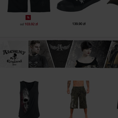
%
139.90 zł
103.92 zł
od