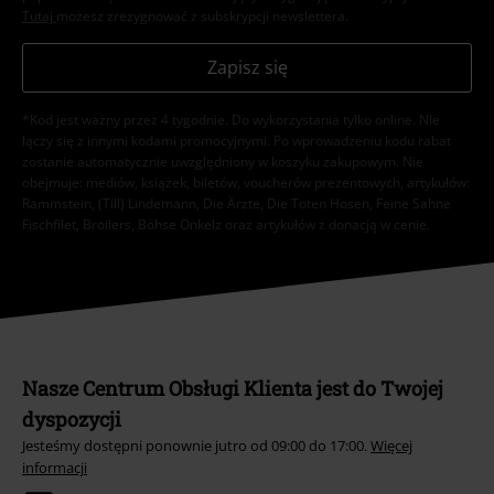
Tutaj
możesz zrezygnować z subskrypcji newslettera.
Zapisz się
*Kod jest ważny przez 4 tygodnie. Do wykorzystania tylko online. NIe
łączy się z innymi kodami promocyjnymi. Po wprowadzeniu kodu rabat
zostanie automatycznie uwzględniony w koszyku zakupowym. Nie
obejmuje: mediów, książek, biletów, voucherów prezentowych, artykułów:
Rammstein, (Till) Lindemann, Die Ärzte, Die Toten Hosen, Feine Sahne
Fischfilet, Broilers, Böhse Onkelz oraz artykułów z donacją w cenie.
Nasze Centrum Obsługi Klienta jest do Twojej
dyspozycji
Jesteśmy dostępni ponownie jutro od 09:00 do 17:00.
Więcej
informacji