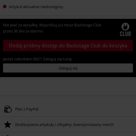
Artykuł aktualnie niedostępny.
Nie płać za wysyłkę. Wypróbuj już teraz Backstage Club
przez 30 dni za darmo:
Dodaj próbny dostęp do Backstage Club do koszyka
Jesteś członkiem BSC? Zaloguj się tutaj:
Zaloguj się
Płać z PayPal
Ekskluzywne artykuły i oficjalny, licencjonowany merch