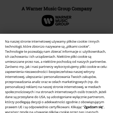
A Warner Music Group Company
Na naszej stronie internetowej używamy plików cookie i innych
technologii, które zbiorczo nazywane są „plikami cookie”.
Technologie te pozwalają nam zbierać informacje o: użytkownikach,
ich zachowaniu i ich urządzeniach. Niektóre pliki cookie są
umieszczane przez nas, a niektóre pochodzą od naszych partnerów.
Zarówno my, jak i nasi partnerzy wykorzystujemy pliki cookie w celu:
zapewnienia niezawodności i bezpieczeństwa naszej witryny
internetowej, ulepszania i personalizowania Twoich zakupów,
Informacje prawne
przeprowadzania analiz oraz w celach marketingowych (np. do
personalizacji reklam) na naszej stronie internetowej, w mediach
Regulamin
społecznościowych i na stronach internetowych osób trzecich. Jeżeli
dane są przesyłane do USA, są udostępniane wyłącznie partnerom,
Dane firmy
którzy podlegają decyzji o adekwatności zgodnie z obowiązującym
prawem UE i są odpowiednio certyfikowani. Klikając “
Zgadzam się
”,
wyrażasz zgodę na używanie plików cookie przez nas i naszych