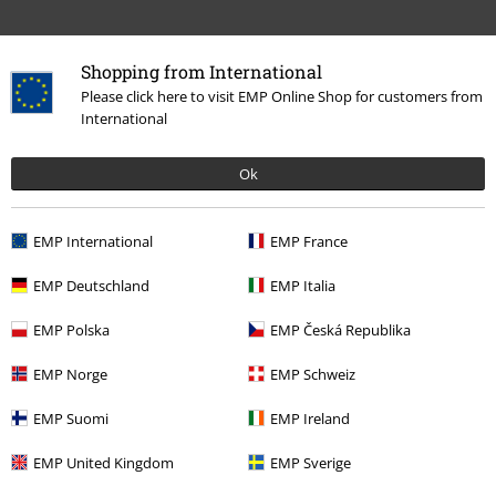
Shopping from International
Please click here to visit EMP Online Shop for customers from
International
Więcej kategorii. Więcej możliwości.
Ok
Zespoły
Gatunki muzyczne
Thrash Metal
Wyprzedaż %
Media
CDs
EMP International
EMP France
Zespoły
Media
CD
EMP Deutschland
EMP Italia
EMP Polska
EMP Česká Republika
15%
EMP Norge
EMP Schweiz
Newsletter
Rabat
Zapisz się teraz i zyskaj Voucher 15%
Zobacz
EMP Suomi
EMP Ireland
więcej
EMP United Kingdom
EMP Sverige