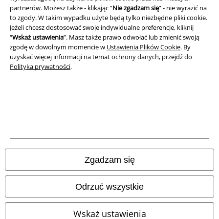
Polityka prywatności
partnerów. Możesz także - klikając “
Nie zgadzam się
” - nie wyrazić na
to zgody. W takim wypadku użyte będą tylko niezbędne pliki cookie.
Unieszkodliwianie odpadów i ochrona środowiska
Jeżeli chcesz dostosować swoje indywidualne preferencje, kliknij
“
Wskaż ustawienia
”. Masz także prawo odwołać lub zmienić swoją
Deklaracja Zgodności
zgodę w dowolnym momencie w
Ustawienia Plików Cookie
. By
uzyskać więcej informacji na temat ochrony danych, przejdź do
Informacje dotyczące dostępności
Polityka prywatności
.
Ustawienia Plików Cookie
Skorzystaj z prawa do odstąpienia od umowy
Wszystkie ceny zawierają podatek VAT. Nie zawierają
kosztów
wysyłki.
© 1986-2026 E.M.P. Merchandising HGmbH
Zgadzam się
Odrzuć wszystkie
Sklepy internetowe EMP
Wskaż ustawienia