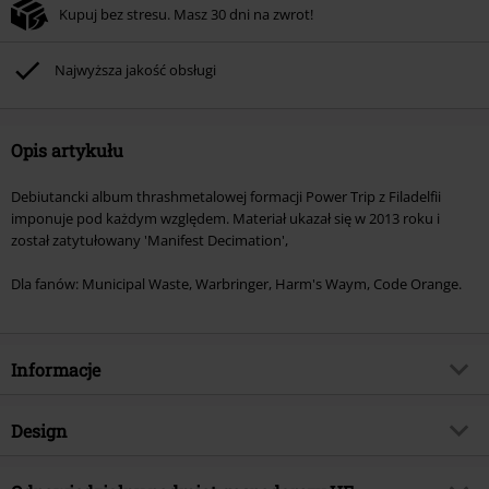
Kupuj bez stresu. Masz 30 dni na zwrot!
Najwyższa jakość obsługi
Opis artykułu
Debiutancki album thrashmetalowej formacji Power Trip z Filadelfii
imponuje pod każdym względem. Materiał ukazał się w 2013 roku i
został zatytułowany 'Manifest Decimation',
Dla fanów: Municipal Waste, Warbringer, Harm's Waym, Code Orange.
Informacje
Numer artykułu
263633
Design
Tytuł:
Manifest decimation
Rodzaj artykułu
CD