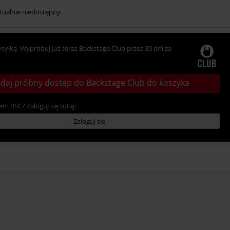
tualnie niedostępny.
ysyłkę. Wypróbuj już teraz Backstage Club przez 30 dni za
daj próbny dostęp do Backstage Club do koszyka
em BSC? Zaloguj się tutaj:
Zaloguj się