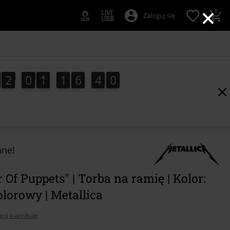
×
0
Zaloguj się
2
0
1
1
6
3
8
2
0
1
1
6
3
8
4
9
ne!
 Of Puppets" | Torba na ramię | Kolor:
lorowy | Metallica
cji o artykule