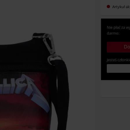
Artykuł ak
Nie płać za w
darmo:
Do
Jesteś członki