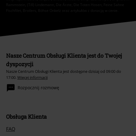
Rammstein, (Till) Lindemann, Die Ärzte, Die Toten Hosen, Feine Sahne
Fischfilet, Broilers, Böhse Onkelz oraz artykułów z donacją w cenie.
Nasze Centrum Obsługi Klienta jest do Twojej
dyspozycji
Nasze Centrum Obsługi Klienta jest dostępne dzisiaj od 09:00 do
17:00.
Więcej informacji
Rozpocznij rozmowę
Obsługa Klienta
FAQ