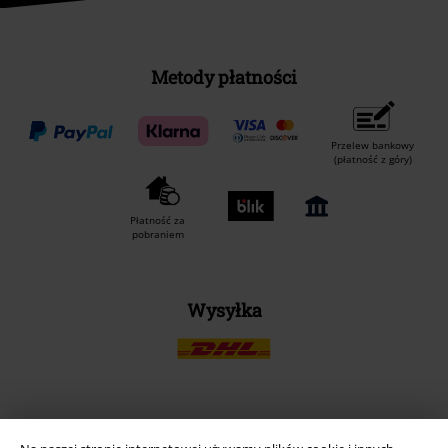
Metody płatności
Przelew bankowy
(płatność z góry)
Płatność za
pobraniem
Wysyłka
Aplikację EMP