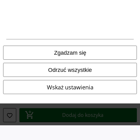
Informacje prawne
Regulamin
Dane firmy
Polityka prywatności
Zgadzam się
Unieszkodliwianie odpadów i ochrona środowiska
Deklaracja Zgodności
Odrzuć wszystkie
Informacje dotyczące dostępności
Wskaż ustawienia
Ustawienia Plików Cookie
Skorzystaj z prawa do odstąpienia od umowy
Dodaj do koszyka
Wszystkie ceny zawierają podatek VAT. Nie zawierają
kosztów
wysyłki.
© 1986-2026 E.M.P. Merchandising HGmbH