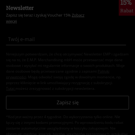
15%
Newsletter
Rabat
Zapisz się teraz i zyskaj Voucher 15%
Zobacz
więcej
Niniejszym potwierdzam, że chcę otrzymywać Newsletter EMP i zgadzam
się na to, że E.M.P. Merchandising mbH może przetwarzać moje dane
osobowe i wysyłać mi regularnie informacje o swoich produktach. Moje
dane osobowe będą przetwarzane zgodnie z zapisami
Polityki
prywatności
. Mogę odwołać swoją zgodę w dowolnym momencie, np.
poprzez kliknięcie w link umożliwiający rezygnację z subskrypcji.
Tutaj
możesz zrezygnować z subskrypcji newslettera.
Zapisz się
*Kod jest ważny przez 4 tygodnie. Do wykorzystania tylko online. NIe
łączy się z innymi kodami promocyjnymi. Po wprowadzeniu kodu rabat
zostanie automatycznie uwzględniony w koszyku zakupowym. Nie
obejmuje: mediów, książek, biletów, voucherów prezentowych, artykułów: