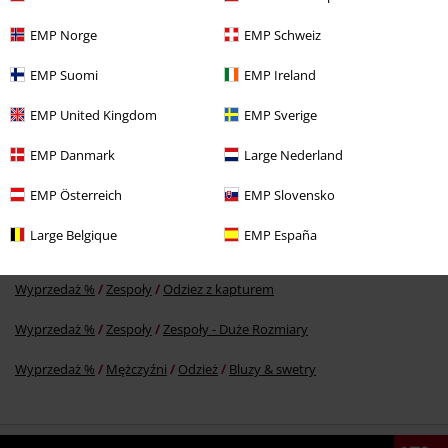
EMP Norge
EMP Schweiz
EMP Suomi
EMP Ireland
699.90 zł
EMP United Kingdom
EMP Sverige
EMP Danmark
Large Nederland
Więcej kategorii. Więcej możliwości.
Duże rozmiary
Mężczyźni
Bluzy
Z kapturem
EMP Österreich
EMP Slovensko
Duże rozmiary
Bluzy
Odzież z kapturem
Bluzy z kapturem
Large Belgique
EMP España
rozpinane
Wyprzedaż %
Zespoły
Odziez z kapturem
Wyprzedaż %
Zespoły
Zespoły - Duże Rozmiary
Wyprzedaż %
Mężczyźni
Odzież
Bluzy & swetry