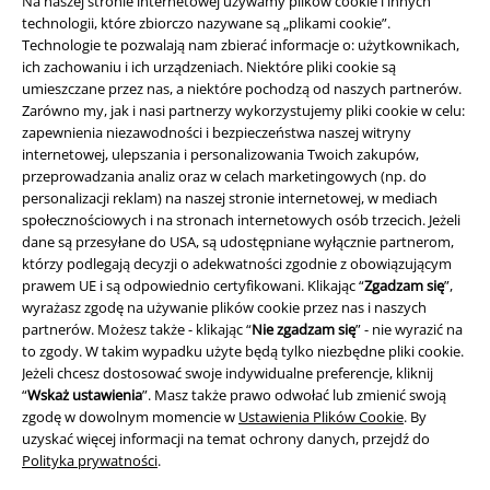
Na naszej stronie internetowej używamy plików cookie i innych
Ściągnij nową aplikację EMP - ZA DARMO - i korzystaj z nowych
technologii, które zbiorczo nazywane są „plikami cookie”.
funkcji!
Technologie te pozwalają nam zbierać informacje o: użytkownikach,
ich zachowaniu i ich urządzeniach. Niektóre pliki cookie są
umieszczane przez nas, a niektóre pochodzą od naszych partnerów.
Zarówno my, jak i nasi partnerzy wykorzystujemy pliki cookie w celu:
zapewnienia niezawodności i bezpieczeństwa naszej witryny
internetowej, ulepszania i personalizowania Twoich zakupów,
A Warner Music Group Company
przeprowadzania analiz oraz w celach marketingowych (np. do
personalizacji reklam) na naszej stronie internetowej, w mediach
społecznościowych i na stronach internetowych osób trzecich. Jeżeli
dane są przesyłane do USA, są udostępniane wyłącznie partnerom,
którzy podlegają decyzji o adekwatności zgodnie z obowiązującym
prawem UE i są odpowiednio certyfikowani. Klikając “
Zgadzam się
”,
wyrażasz zgodę na używanie plików cookie przez nas i naszych
partnerów. Możesz także - klikając “
Nie zgadzam się
” - nie wyrazić na
to zgody. W takim wypadku użyte będą tylko niezbędne pliki cookie.
Jeżeli chcesz dostosować swoje indywidualne preferencje, kliknij
“
Wskaż ustawienia
”. Masz także prawo odwołać lub zmienić swoją
zgodę w dowolnym momencie w
Ustawienia Plików Cookie
. By
uzyskać więcej informacji na temat ochrony danych, przejdź do
Polityka prywatności
.