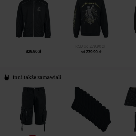
www.emp.de
RCD
od
279.90 zł
329.90 zł
239.90 zł
od
Inni także zamawiali