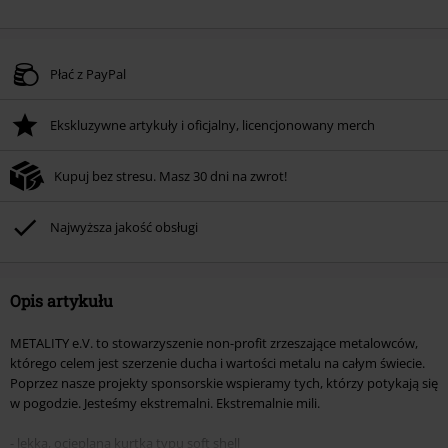
Płać z PayPal
Ekskluzywne artykuły i oficjalny, licencjonowany merch
Kupuj bez stresu. Masz 30 dni na zwrot!
Najwyższa jakość obsługi
Opis artykułu
METALITY e.V. to stowarzyszenie non-profit zrzeszające metalowców,
którego celem jest szerzenie ducha i wartości metalu na całym świecie.
Poprzez nasze projekty sponsorskie wspieramy tych, którzy potykają się
w pogodzie. Jesteśmy ekstremalni. Ekstremalnie mili.
- lekka, ocieplana kurtka typu soft shell