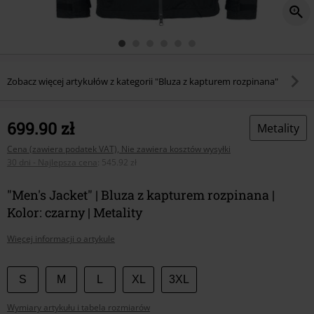
Zobacz więcej artykułów z kategorii "Bluza z kapturem rozpinana"
699.90 zł
Metality
Cena (zawiera podatek VAT), Nie zawiera kosztów wysyłki
30 dni - Najlepsza cena
:
545.92 zł
"Men's Jacket" | Bluza z kapturem rozpinana |
Kolor: czarny | Metality
Więcej informacji o artykule
Wybierz
S
M
L
XL
3XL
swój
Wymiary artykułu i tabela rozmiarów
rozmiar