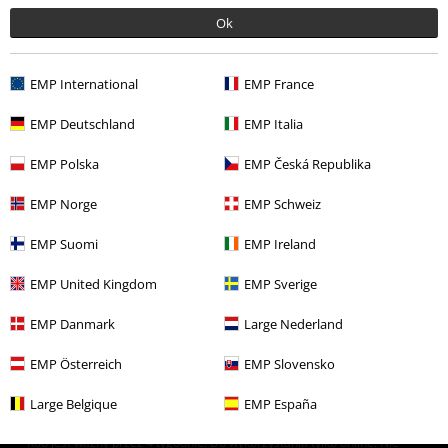
Ok
15%
Newsletter
EMP International
EMP France
Rabat
Zapisz się teraz i zyskaj Voucher 15%
Zobacz
EMP Deutschland
EMP Italia
więcej
EMP Polska
EMP Česká Republika
EMP Norge
EMP Schweiz
Niniejszym potwierdzam, że chcę otrzymywać Newsletter EMP i zgadzam
EMP Suomi
EMP Ireland
się na to, że E.M.P. Merchandising mbH może przetwarzać moje dane
osobowe i wysyłać mi regularnie informacje o swoich produktach. Moje
EMP United Kingdom
EMP Sverige
dane osobowe będą przetwarzane zgodnie z zapisami
Polityki
prywatności
. Mogę odwołać swoją zgodę w dowolnym momencie, np.
EMP Danmark
Large Nederland
poprzez kliknięcie w link umożliwiający rezygnację z subskrypcji.
Tutaj
możesz zrezygnować z subskrypcji newslettera.
EMP Österreich
EMP Slovensko
Zapisz się
Large Belgique
EMP España
*Kod jest ważny przez 4 tygodnie. Do wykorzystania tylko online. NIe