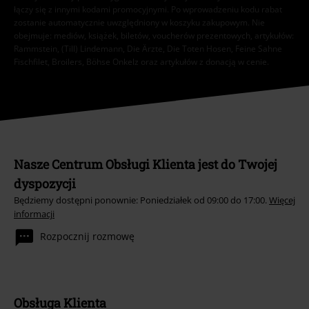
łączy się z innymi kodami promocyjnymi. Po wprowadzeniu kodu rabat
zostanie automatycznie uwzględniony w koszyku zakupowym. Nie
obejmuje: mediów, książek, biletów, voucherów prezentowych, artykułów:
Rammstein, (Till) Lindemann, Die Ärzte, Die Toten Hosen, Feine Sahne
Fischfilet, Broilers, Böhse Onkelz oraz artykułów z donacją w cenie.
Nasze Centrum Obsługi Klienta jest do Twojej
dyspozycji
Będziemy dostępni ponownie: Poniedziałek od 09:00 do 17:00.
Więcej
informacji
Rozpocznij rozmowę
Obsługa Klienta