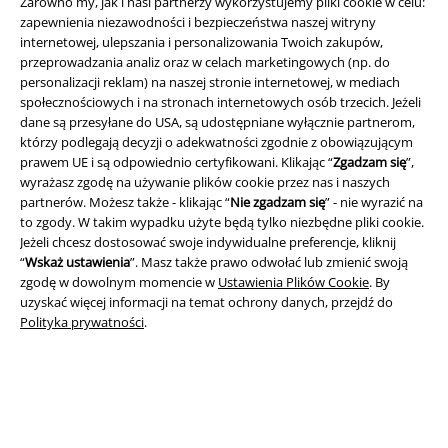
Zarówno my, jak i nasi partnerzy wykorzystujemy pliki cookie w celu:
zapewnienia niezawodności i bezpieczeństwa naszej witryny
internetowej, ulepszania i personalizowania Twoich zakupów,
Informacje prawne
przeprowadzania analiz oraz w celach marketingowych (np. do
personalizacji reklam) na naszej stronie internetowej, w mediach
Regulamin
społecznościowych i na stronach internetowych osób trzecich. Jeżeli
dane są przesyłane do USA, są udostępniane wyłącznie partnerom,
Dane firmy
którzy podlegają decyzji o adekwatności zgodnie z obowiązującym
prawem UE i są odpowiednio certyfikowani. Klikając “
Zgadzam się
”,
Polityka prywatności
wyrażasz zgodę na używanie plików cookie przez nas i naszych
partnerów. Możesz także - klikając “
Nie zgadzam się
” - nie wyrazić na
to zgody. W takim wypadku użyte będą tylko niezbędne pliki cookie.
Unieszkodliwianie odpadów i ochrona środowiska
Jeżeli chcesz dostosować swoje indywidualne preferencje, kliknij
“
Wskaż ustawienia
”. Masz także prawo odwołać lub zmienić swoją
Deklaracja Zgodności
zgodę w dowolnym momencie w
Ustawienia Plików Cookie
. By
uzyskać więcej informacji na temat ochrony danych, przejdź do
Informacje dotyczące dostępności
Polityka prywatności
.
Ustawienia Plików Cookie
Skorzystaj z prawa do odstąpienia od umowy