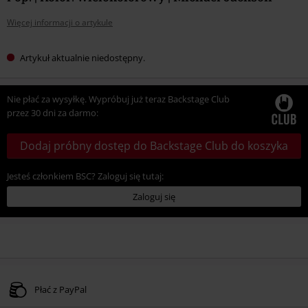
Więcej informacji o artykule
Artykuł aktualnie niedostępny.
Nie płać za wysyłkę. Wypróbuj już teraz Backstage Club
przez 30 dni za darmo:
Dodaj próbny dostęp do Backstage Club do koszyka
Jesteś członkiem BSC? Zaloguj się tutaj:
Zaloguj się
Płać z PayPal