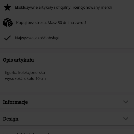
Ekskluzywne artykuły i oficjalny, licencjonowany merch
Kupuj bez stresu. Masz 30 dni na zwrot!
Najwyższa jakość obsługi
Opis artykułu
- figurka kolekcjonerska
- wysokość: około 10 cm
Informacje
Numer artykułu
563013
Design
Tytuł:
Michael Jackson Rocks! Vinyl Figur
376
Rodzaj artykułu
Funko Pop!