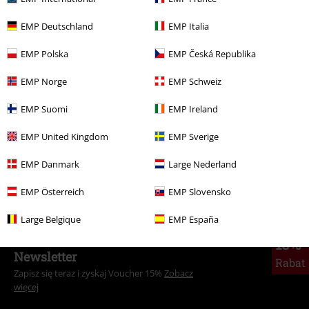
Liczba opinii: 0
EMP Deutschland
EMP Italia
Napisz opinię o: Midori Dress
EMP Polska
EMP Česká Republika
Napisz opinię
EMP Norge
EMP Schweiz
EMP Suomi
EMP Ireland
EMP United Kingdom
EMP Sverige
EMP Danmark
Large Nederland
EMP Österreich
EMP Slovensko
Large Belgique
EMP España
15%
Newsletter
Rabat
Zapisz się teraz i zyskaj Voucher 15%
Zobacz
więcej