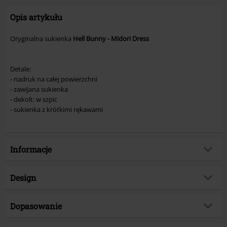
Opis artykułu
Oryginalna sukienka
Hell Bunny - Midori Dress
Detale:
- nadruk na całej powierzchni
- zawijana sukienka
- dekolt: w szpic
- sukienka z krótkimi rękawami
Informacje
Numer artykułu
396984
Design
Tytuł:
Midori Dress
Rodzaj artykułu
Sukienka krótka
Brand
Dopasowanie
Hell Bunny
Rodzaj sukienki
Sukienki podkreślające figurę,
Kategoria produktu
Casual, Rockabilly, Sukienki