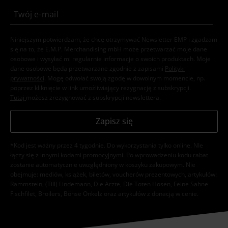
Niniejszym potwierdzam, że chcę otrzymywać Newsletter EMP i zgadzam
się na to, że E.M.P. Merchandising mbH może przetwarzać moje dane
osobowe i wysyłać mi regularnie informacje o swoich produktach. Moje
dane osobowe będą przetwarzane zgodnie z zapisami
Polityki
prywatności
. Mogę odwołać swoją zgodę w dowolnym momencie, np.
poprzez kliknięcie w link umożliwiający rezygnację z subskrypcji.
Tutaj
możesz zrezygnować z subskrypcji newslettera.
Zapisz się
*Kod jest ważny przez 4 tygodnie. Do wykorzystania tylko online. NIe
łączy się z innymi kodami promocyjnymi. Po wprowadzeniu kodu rabat
zostanie automatycznie uwzględniony w koszyku zakupowym. Nie
obejmuje: mediów, książek, biletów, voucherów prezentowych, artykułów:
Rammstein, (Till) Lindemann, Die Ärzte, Die Toten Hosen, Feine Sahne
Fischfilet, Broilers, Böhse Onkelz oraz artykułów z donacją w cenie.