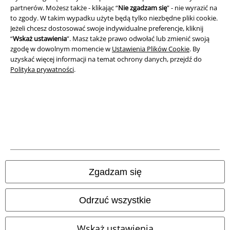
Polityka prywatności
partnerów. Możesz także - klikając “
Nie zgadzam się
” - nie wyrazić na
to zgody. W takim wypadku użyte będą tylko niezbędne pliki cookie.
Unieszkodliwianie odpadów i ochrona środowiska
Jeżeli chcesz dostosować swoje indywidualne preferencje, kliknij
“
Wskaż ustawienia
”. Masz także prawo odwołać lub zmienić swoją
zgodę w dowolnym momencie w
Ustawienia Plików Cookie
. By
Deklaracja Zgodności
uzyskać więcej informacji na temat ochrony danych, przejdź do
Polityka prywatności
.
Informacje dotyczące dostępności
Ustawienia Plików Cookie
Skorzystaj z prawa do odstąpienia od umowy
Wszystkie ceny zawierają podatek VAT. Nie zawierają
kosztów
wysyłki.
© 1986-2026 E.M.P. Merchandising HGmbH
Zgadzam się
Odrzuć wszystkie
Sklepy internetowe EMP
Wskaż ustawienia