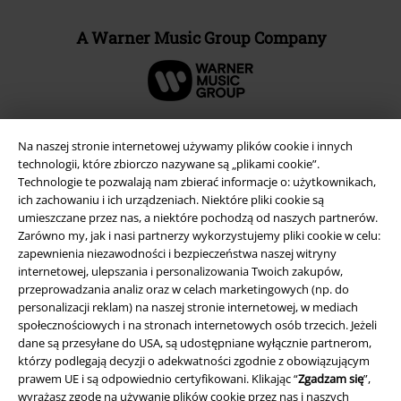
A Warner Music Group Company
Na naszej stronie internetowej używamy plików cookie i innych
technologii, które zbiorczo nazywane są „plikami cookie”.
Technologie te pozwalają nam zbierać informacje o: użytkownikach,
ich zachowaniu i ich urządzeniach. Niektóre pliki cookie są
umieszczane przez nas, a niektóre pochodzą od naszych partnerów.
Zarówno my, jak i nasi partnerzy wykorzystujemy pliki cookie w celu:
zapewnienia niezawodności i bezpieczeństwa naszej witryny
internetowej, ulepszania i personalizowania Twoich zakupów,
przeprowadzania analiz oraz w celach marketingowych (np. do
Informacje prawne
personalizacji reklam) na naszej stronie internetowej, w mediach
społecznościowych i na stronach internetowych osób trzecich. Jeżeli
Regulamin
dane są przesyłane do USA, są udostępniane wyłącznie partnerom,
którzy podlegają decyzji o adekwatności zgodnie z obowiązującym
Dane firmy
prawem UE i są odpowiednio certyfikowani. Klikając “
Zgadzam się
”,
wyrażasz zgodę na używanie plików cookie przez nas i naszych