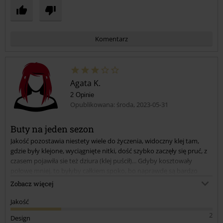
Komentarz
Agata K.
2 Opinie
Opublikowana: środa, 2023-05-31
Buty na jeden sezon
Jakość pozostawia niestety wiele do życzenia, widoczny klej tam,
Prześlij komentarz
gdzie były klejone, wyciągnięte nitki, dość szybko zaczęły się pruć, z
czasem pojawiła sie też dziura (klej puścił)... Gdyby kosztowały
połowę mniej, to byłyby całkiem spoko, bo naprawdę są bardzo
wygodne i leciutkie, jednak nie posłużą niestety dość długo.
Zobacz więcej
Jakość
2
Design