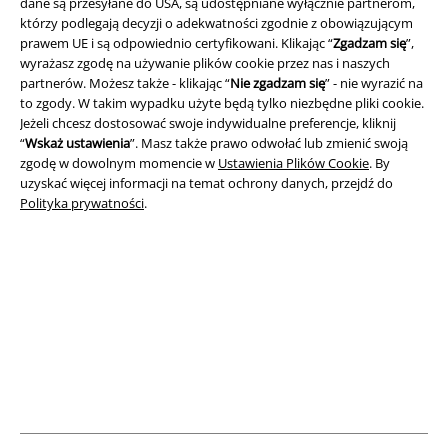
dane są przesyłane do USA, są udostępniane wyłącznie partnerom,
którzy podlegają decyzji o adekwatności zgodnie z obowiązującym
Informacje prawne
prawem UE i są odpowiednio certyfikowani. Klikając “
Zgadzam się
”,
wyrażasz zgodę na używanie plików cookie przez nas i naszych
Regulamin
partnerów. Możesz także - klikając “
Nie zgadzam się
” - nie wyrazić na
to zgody. W takim wypadku użyte będą tylko niezbędne pliki cookie.
Dane firmy
Jeżeli chcesz dostosować swoje indywidualne preferencje, kliknij
“
Wskaż ustawienia
”. Masz także prawo odwołać lub zmienić swoją
Polityka prywatności
zgodę w dowolnym momencie w
Ustawienia Plików Cookie
. By
uzyskać więcej informacji na temat ochrony danych, przejdź do
Polityka prywatności
.
Unieszkodliwianie odpadów i ochrona środowiska
Deklaracja Zgodności
Informacje dotyczące dostępności
Ustawienia Plików Cookie
Skorzystaj z prawa do odstąpienia od umowy
Wszystkie ceny zawierają podatek VAT. Nie zawierają
kosztów