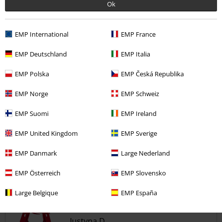
zobaczymy z czasem.
Ok
EMP International
EMP France
Jakość
EMP Deutschland
EMP Italia
5
Design
EMP Polska
EMP Česká Republika
5
Krój
EMP Norge
EMP Schweiz
5
EMP Suomi
EMP Ireland
Opinia zweryfikowana
Czy ta opinia okazała się pomocna?
EMP United Kingdom
EMP Sverige
EMP Danmark
Large Nederland
EMP Österreich
EMP Slovensko
Komentarz
Large Belgique
EMP España
Justyna D.