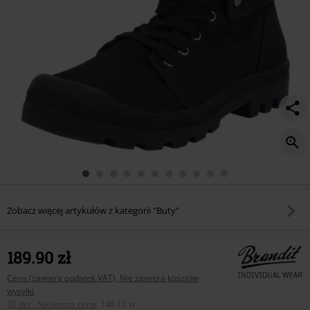
Zobacz więcej artykułów z kategorii "Buty"
189.90 zł
Cena (zawiera podatek VAT), Nie zawiera kosztów
wysyłki
30 dni - Najlepsza cena
:
148.12 zł