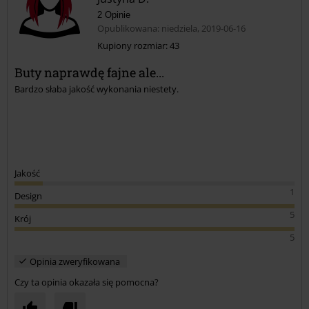
2 Opinie
Opublikowana: niedziela, 2019-06-16
Kupiony rozmiar: 43
Buty naprawdę fajne ale...
Prześlij komentarz
Bardzo słaba jakość wykonania niestety.
Jakość
1
Design
5
Krój
5
Opinia zweryfikowana
Czy ta opinia okazała się pomocna?