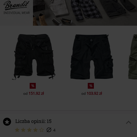
%
%
151.92 zł
103.92 zł
od
od
Liczba opinii: 15
4