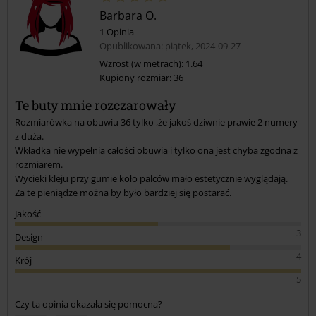
Barbara O.
1 Opinia
Opublikowana: piątek, 2024-09-27
Wzrost (w metrach): 1.64
Kupiony rozmiar: 36
Te buty mnie rozczarowały
Rozmiarówka na obuwiu 36 tylko ,że jakoś dziwnie prawie 2 numery
z duża.
Wkładka nie wypełnia całości obuwia i tylko ona jest chyba zgodna z
rozmiarem.
Wycieki kleju przy gumie koło palców mało estetycznie wyglądają.
Za te pieniądze można by było bardziej się postarać.
Jakość
3
Design
4
Krój
5
Czy ta opinia okazała się pomocna?