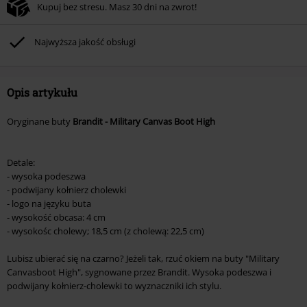
Kupuj bez stresu. Masz 30 dni na zwrot!
Nie łączy się z innymi kodami promocyjnymi. Promocja nie obejmuje: mediów
(płyt CD, LP, itp.), książek, biletów, voucherów prezentowych, artykułów:
Rammstein, (Till) Lindemann, Böhse Onkelz, Broilers, Die Ärzte, Die Toten
Najwyższa jakość obsługi
Hosen, Metality oraz artykułów z donacją w cenie.
Opis artykułu
Oryginane buty
Brandit - Military Canvas Boot High
Detale:
- wysoka podeszwa
- podwijany kołnierz cholewki
- logo na języku buta
- wysokość obcasa: 4 cm
- wysokośc cholewy; 18,5 cm (z cholewą: 22,5 cm)
Lubisz ubierać się na czarno? Jeżeli tak, rzuć okiem na buty "Military
Canvasboot High", sygnowane przez Brandit. Wysoka podeszwa i
podwijany kołnierz-cholewki to wyznaczniki ich stylu.