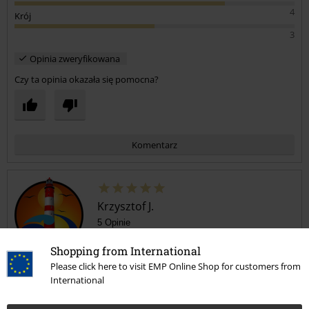
4
Krój
3
Opinia zweryfikowana
Czy ta opinia okazała się pomocna?
Komentarz
Krzysztof J.
5 Opinie
Opublikowana: czwartek, 2020-03-12
Shopping from International
Kupiony rozmiar: 44
Please click here to visit EMP Online Shop for customers from
Buty OK
International
Prześlij komentarz
Buty dobrze się prezentują,wygodne, wyglądają na solidne ale