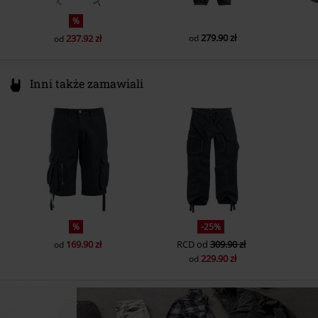
%
279.90 zł
237.92 zł
od
od
Inni także zamawiali
%
-25%
169.90 zł
RCD
od
309.90 zł
od
229.90 zł
od