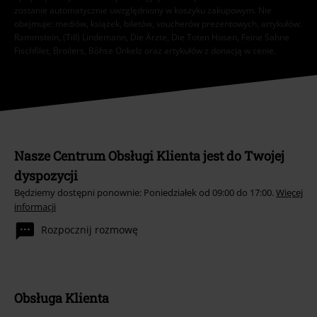
zostanie automatycznie uwzględniony w koszyku zakupowym. Nie
obejmuje: mediów, książek, biletów, voucherów prezentowych, artykułów:
Rammstein, (Till) Lindemann, Die Ärzte, Die Toten Hosen, Feine Sahne
Fischfilet, Broilers, Böhse Onkelz oraz artykułów z donacją w cenie.
Nasze Centrum Obsługi Klienta jest do Twojej
dyspozycji
Będziemy dostępni ponownie: Poniedziałek od 09:00 do 17:00.
Więcej
informacji
Rozpocznij rozmowę
Obsługa Klienta