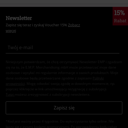
15%
Newsletter
Rabat
Zapisz się teraz i zyskaj Voucher 15%
Zobacz
więcej
Niniejszym potwierdzam, że chcę otrzymywać Newsletter EMP i zgadzam
się na to, że E.M.P. Merchandising mbH może przetwarzać moje dane
osobowe i wysyłać mi regularnie informacje o swoich produktach. Moje
dane osobowe będą przetwarzane zgodnie z zapisami
Polityki
prywatności
. Mogę odwołać swoją zgodę w dowolnym momencie, np.
poprzez kliknięcie w link umożliwiający rezygnację z subskrypcji.
Tutaj
możesz zrezygnować z subskrypcji newslettera.
Zapisz się
*Kod jest ważny przez 4 tygodnie. Do wykorzystania tylko online. NIe
łączy się z innymi kodami promocyjnymi. Po wprowadzeniu kodu rabat