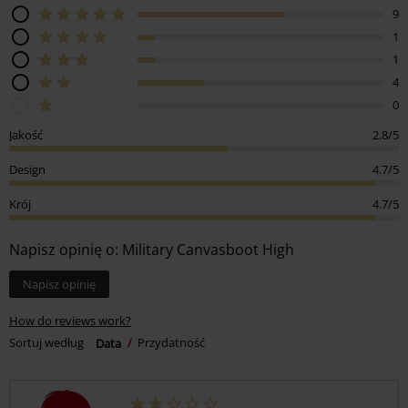
9
1
1
4
0
Jakość
2.8/5
Design
4.7/5
Krój
4.7/5
Napisz opinię o: Military Canvasboot High
Napisz opinię
How do reviews work?
Sortuj według
Data
Przydatność