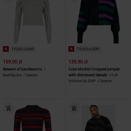
%
TYLKO w EMP
%
TYLKO w EMP
169.90 zł
139.90 zł
Beware of Sandworms
Cute Morbid Cropped Jumper
Beetlejuice
Sweter
with distressed details
Full
Volume by EMP
Sweter