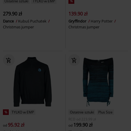
Ostatnie sztuki
TYLKO w EMP
%
279.90 zł
139.90 zł
Dance
Kubuś Puchatek
Gryffindor
Harry Potter
Christmas jumper
Christmas jumper
%
TYLKO w EMP
Ostatnie sztuki
Plus Size
RCD
od
223.99 zł
95.92 zł
199.90 zł
od
od