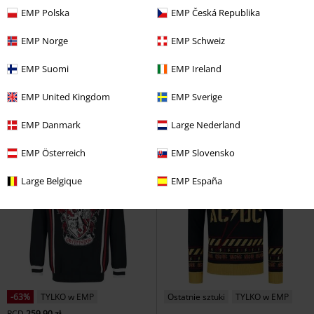
EMP Polska
EMP Česká Republika
-53%
Ostatnie sztuki
%
TYLKO w EMP
EMP Norge
EMP Schweiz
RCD
301.90 zł
139.90 zł
119.90 zł
EMP Suomi
EMP Ireland
Honeydukes
Harry Potter
Ho Ho Ho
Ugly Christmas
Christmas jumper
Sweater
Christmas jumper
EMP United Kingdom
EMP Sverige
EMP Danmark
Large Nederland
EMP Österreich
EMP Slovensko
Large Belgique
EMP España
-63%
TYLKO w EMP
Ostatnie sztuki
TYLKO w EMP
RCD
259.90 zł