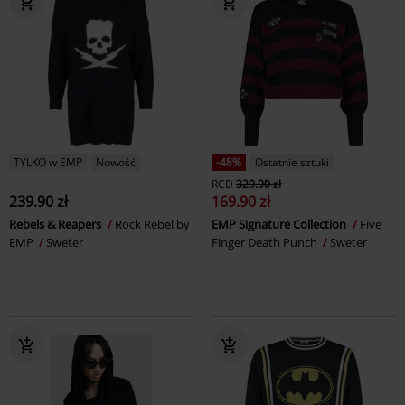
TYLKO w EMP
Nowość
-48%
Ostatnie sztuki
RCD
329.90 zł
239.90 zł
169.90 zł
Rebels & Reapers
Rock Rebel by
EMP Signature Collection
Five
EMP
Sweter
Finger Death Punch
Sweter