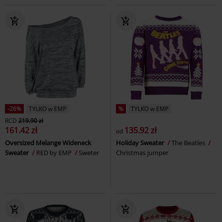
-26%
TYLKO w EMP
%
TYLKO w EMP
RCD
219.90 zł
161.42 zł
135.92 zł
od
Oversized Melange Wideneck
Holiday Sweater
The Beatles
Sweater
RED by EMP
Sweter
Christmas jumper