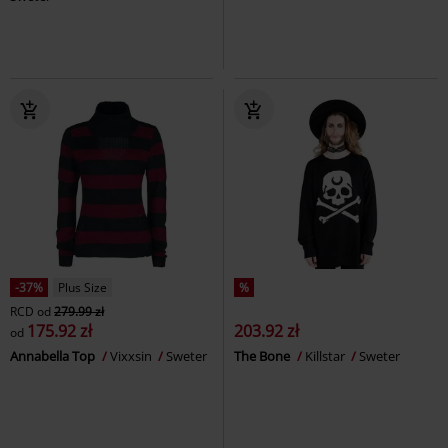
-37%
Plus Size
%
RCD
od
279.99 zł
175.92 zł
203.92 zł
od
Annabella Top
Vixxsin
Sweter
The Bone
Killstar
Sweter