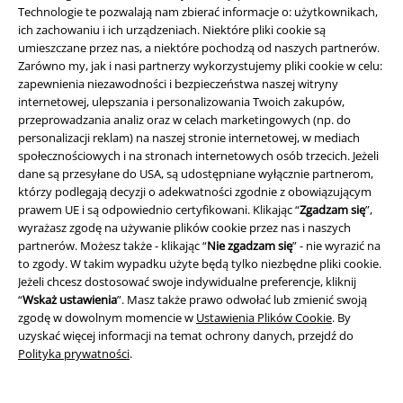
Technologie te pozwalają nam zbierać informacje o: użytkownikach,
ich zachowaniu i ich urządzeniach. Niektóre pliki cookie są
Programy partnerskie
umieszczane przez nas, a niektóre pochodzą od naszych partnerów.
Zarówno my, jak i nasi partnerzy wykorzystujemy pliki cookie w celu:
Zrównoważony rózwój
zapewnienia niezawodności i bezpieczeństwa naszej witryny
internetowej, ulepszania i personalizowania Twoich zakupów,
przeprowadzania analiz oraz w celach marketingowych (np. do
personalizacji reklam) na naszej stronie internetowej, w mediach
społecznościowych i na stronach internetowych osób trzecich. Jeżeli
dane są przesyłane do USA, są udostępniane wyłącznie partnerom,
którzy podlegają decyzji o adekwatności zgodnie z obowiązującym
prawem UE i są odpowiednio certyfikowani. Klikając “
Zgadzam się
”,
wyrażasz zgodę na używanie plików cookie przez nas i naszych
partnerów. Możesz także - klikając “
Nie zgadzam się
” - nie wyrazić na
Społeczność
to zgody. W takim wypadku użyte będą tylko niezbędne pliki cookie.
Jeżeli chcesz dostosować swoje indywidualne preferencje, kliknij
“
Wskaż ustawienia
”. Masz także prawo odwołać lub zmienić swoją
zgodę w dowolnym momencie w
Ustawienia Plików Cookie
. By
uzyskać więcej informacji na temat ochrony danych, przejdź do
Polityka prywatności
.