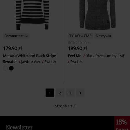
Ostatnie sztuki
TYLKO w EMP
Naszywki
RCD
219.90 zł
179.90 zł
189.90 zł
Menace White and Black Stripe
Feel Me
Black Premium by EMP
Sweater
Jawbreaker
Sweter
Sweter
1
2
3
Strona 1 z 3
15%
Newsletter
Rabat