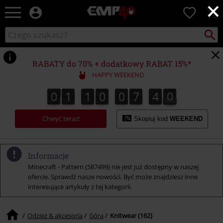
×
EMP
0
-
Merch
Szukaj
Wyszukaj
dla
katalog
Fanów:
Muzyki,
RABATY do 70% + dodatkowy RABAT 15%*
Filmów,
HAPPY WEEKEND
Seriali
i
0
1
1
0
0
7
3
9
0
1
1
0
0
7
3
8
4
0
8
9
Gier
-
Chwyć teraz!
Moda
Skopiuj kod
WEEKEND
Alternatywna.
Informacje
Minecraft - Pattern (587499) nie jest już dostępny w naszej
ofercie. Sprawdź nasze nowości. Być może znajdziesz inne
interesujące artykuły z tej kategorii.
Odzież & akcesoria
Góra
Knitwear (162)