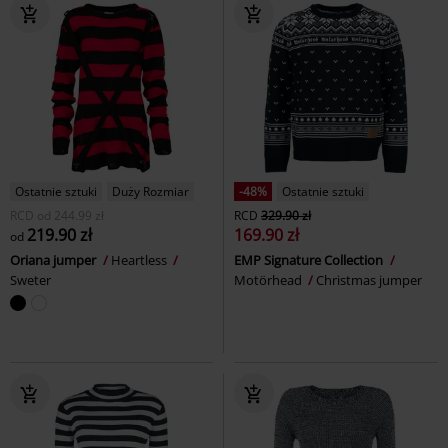
Ostatnie sztuki
Duży Rozmiar
-48%
Ostatnie sztuki
RCD
od
244.99 zł
RCD
329.90 zł
219.90 zł
169.90 zł
od
Oriana jumper
Heartless
EMP Signature Collection
Sweter
Motörhead
Christmas jumper