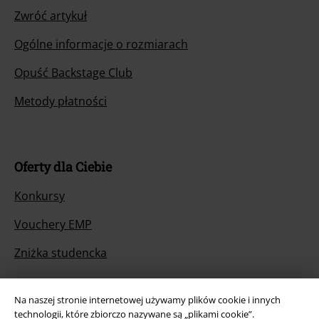
Zwróć artykuł
Ogólne informacje o rozmiarach
Opuść Backstage Club
Metody płatności
Oferty dla Ciebie
Konkursy
Vouchery EMP
Zniżka studencka
Na naszej stronie internetowej używamy plików cookie i innych
technologii, które zbiorczo nazywane są „plikami cookie”.
O EMP