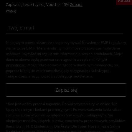
Zapisz się teraz i zyskaj Voucher 15%
Zobacz
więcej
Niniejszym potwierdzam, że chcę otrzymywać Newsletter EMP i zgadzam
się na to, że E.M.P. Merchandising mbH może przetwarzać moje dane
osobowe i wysyłać mi regularnie informacje o swoich produktach. Moje
dane osobowe będą przetwarzane zgodnie z zapisami
Polityki
prywatności
. Mogę odwołać swoją zgodę w dowolnym momencie, np.
poprzez kliknięcie w link umożliwiający rezygnację z subskrypcji.
Tutaj
możesz zrezygnować z subskrypcji newslettera.
Zapisz się
*Kod jest ważny przez 4 tygodnie. Do wykorzystania tylko online. NIe
łączy się z innymi kodami promocyjnymi. Po wprowadzeniu kodu rabat
zostanie automatycznie uwzględniony w koszyku zakupowym. Nie
obejmuje: mediów, książek, biletów, voucherów prezentowych, artykułów:
Rammstein, (Till) Lindemann, Die Ärzte, Die Toten Hosen, Feine Sahne
Fischfilet, Broilers, Böhse Onkelz oraz artykułów z donacją w cenie.