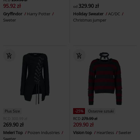
95.92 zł
329.90 zł
od
Gryffindor
Harry Potter
Holiday Sweater
AC/DC
Sweter
Christmas jumper
Plus Size
-25%
Ostatnie sztuki
RCD
300.99 zł
RCD
279.99 zł
269.90 zł
209.90 zł
Meleri Top
Poizen Industries
Vision top
Heartless
Sweter
Sweter