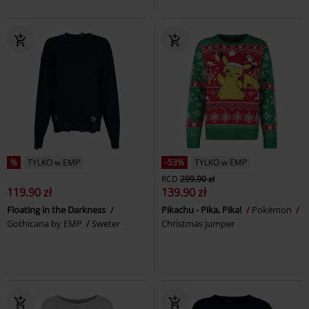
%
TYLKO w EMP
-53%
TYLKO w EMP
RCD
299.90 zł
119.90 zł
139.90 zł
Floating in the Darkness
Pikachu - Pika, Pika!
Pokémon
Gothicana by EMP
Sweter
Christmas jumper