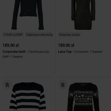
TYLKO w EMP
Odpinane elementy
Ostatnie sztuki
189.90 zł
189.90 zł
Corporate Goth
Gothicana by
Lana Top
Innocent
Sweter
EMP
Sweter