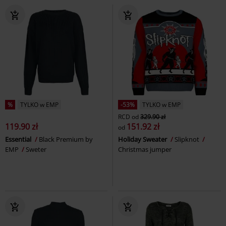
%
TYLKO w EMP
-53%
TYLKO w EMP
RCD
od
329.90 zł
119.90 zł
151.92 zł
od
Essential
Black Premium by
Holiday Sweater
Slipknot
EMP
Sweter
Christmas jumper