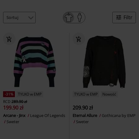
Filtr
-31%
TYLKO w EMP
TYLKO w EMP
Nowość
RCD
289.90 zł
199.90 zł
209.90 zł
Arcane - Jinx
League Of Legends
Eternal Allure
Gothicana by EMP
Sweter
Sweter