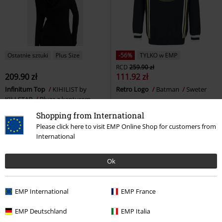
Ostatnie sztuki
Plus Size
-56%
TYLKO w EMP
RCD
259.90 zł
209.90 zł
111.92 zł
Infinitum Top
KIHILIST by
Retro Logo
Batman
Sweter
KILLSTAR
Bluza z kapturem
Shopping from International
Please click here to visit EMP Online Shop for customers from
International
Ok
EMP International
EMP France
EMP Deutschland
EMP Italia