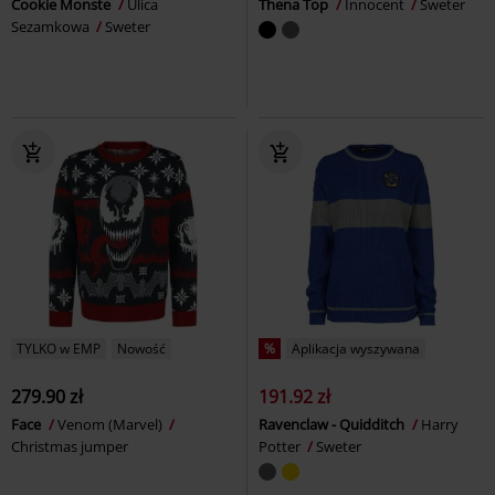
Cookie Monste
Ulica
Thena Top
Innocent
Sweter
Sezamkowa
Sweter
TYLKO w EMP
Nowość
%
Aplikacja wyszywana
279.90 zł
191.92 zł
Face
Venom (Marvel)
Ravenclaw - Quidditch
Harry
Christmas jumper
Potter
Sweter