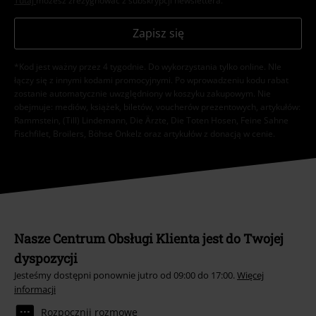
Tutaj
możesz zrezygnować z subskrypcji newslettera.
Zapisz się
*Kod jest ważny przez 4 tygodnie. Do wykorzystania tylko online. NIe
łączy się z innymi kodami promocyjnymi. Po wprowadzeniu kodu rabat
zostanie automatycznie uwzględniony w koszyku zakupowym. Nie
obejmuje: mediów, książek, biletów, voucherów prezentowych, artykułów:
Rammstein, (Till) Lindemann, Die Ärzte, Die Toten Hosen, Feine Sahne
Fischfilet, Broilers, Böhse Onkelz oraz artykułów z donacją w cenie.
Nasze Centrum Obsługi Klienta jest do Twojej
dyspozycji
Jesteśmy dostępni ponownie jutro od 09:00 do 17:00.
Więcej
informacji
Rozpocznij rozmowę