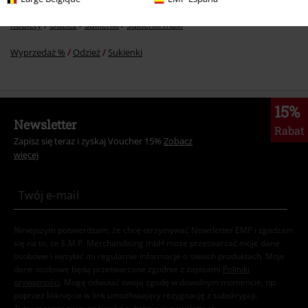
Kobiety
Odzież
Sukienki
Sukienki maxi
Wyprzedaż %
Odzież
Sukienki
15%
Newsletter
Rabat
Zapisz się teraz i zyskaj Voucher 15%
Zobacz
więcej
Niniejszym potwierdzam, że chcę otrzymywać Newsletter EMP i zgadzam
się na to, że E.M.P. Merchandising mbH może przetwarzać moje dane
osobowe i wysyłać mi regularnie informacje o swoich produktach. Moje
dane osobowe będą przetwarzane zgodnie z zapisami
Polityki
prywatności
. Mogę odwołać swoją zgodę w dowolnym momencie, np.
poprzez kliknięcie w link umożliwiający rezygnację z subskrypcji.