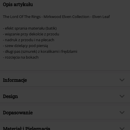
Opis artykułu
The Lord Of The Rings - Mirkwood Elven Collection - Elven Leaf
- efekt sprania materiału (batik)
- wiązanie przy dekolcie z przodu
- nadruk z przodu i na plecach
- szew dzielący pod piersią
- długi pas (sznurek) z koralikami i frędzlami
- rozcięcia na bokach
Informacje
Numer artykułu
575856
Design
Tytuł:
Mirkwood Elven Collection
Rodzaj artykułu
Sukienka długa
TYLKO w EMP
Dopasowanie
Tak
Rodzaj sukienki
Sukienki podkreślające figurę,
Kategoria produktu
Merch dla Fanów, Film
Sukienki letnie, Jersey
Cechy szczególne - Krój
Rozporek
Materiał i Pielęgnacja