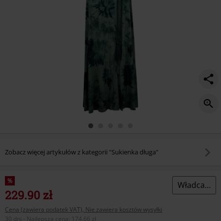
Zobacz więcej artykułów z kategorii "Sukienka długa"
%
Władca Pierścieni
229.90 zł
Cena (zawiera podatek VAT), Nie zawiera kosztów wysyłki
30 dni - Najlepsza cena
:
174.66 zł