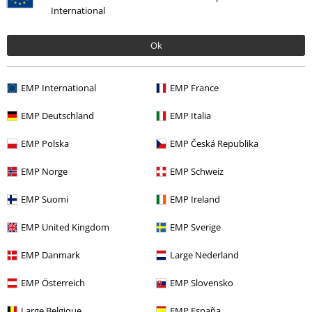
International
Ostatnia wizyta
Ok
EMP International
EMP France
EMP Deutschland
EMP Italia
EMP Polska
EMP Česká Republika
%
EMP Norge
EMP Schweiz
229.90 zł
EMP Suomi
EMP Ireland
EMP United Kingdom
EMP Sverige
Więcej kategorii. Więcej możliwości.
Wyprzedaż %
Kobiety
Odzież
Sukienki
Sukienki długie
EMP Danmark
Large Nederland
Wyprzedaż %
Filmy i Seriale
EMP Österreich
EMP Slovensko
Nowości
Odzież
Sukienki
Large Belgique
EMP España