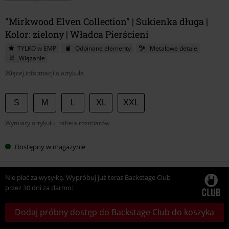
"Mirkwood Elven Collection" | Sukienka długa |
Kolor: zielony | Władca Pierścieni
TYLKO w EMP
Odpinane elementy
Metalowe detale
Wiązanie
Więcej informacji o artykule
Wybierz
S
M
L
XL
XXL
swój
Wymiary artykułu i tabela rozmiarów
rozmiar
Dostępny w magazynie
Nie płać za wysyłkę. Wypróbuj już teraz Backstage Club
przez 30 dni za darmo:
Dodaj próbny dostęp do Backstage Club do koszyka