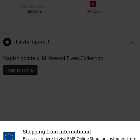
%
RCD
389.90 zł
369.90 zł
79.92 zł
Liczba opinii: 0
Napisz opinię o: Mirkwood Elven Collection
Napisz opinię
Shopping from International
Please click here to visit EMP Online Shop for customers from