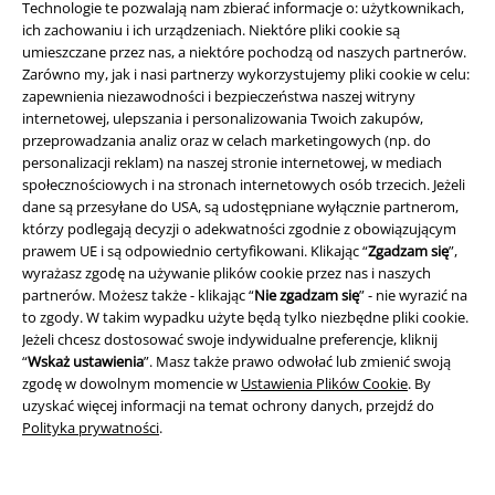
Technologie te pozwalają nam zbierać informacje o: użytkownikach,
ich zachowaniu i ich urządzeniach. Niektóre pliki cookie są
umieszczane przez nas, a niektóre pochodzą od naszych partnerów.
Zarówno my, jak i nasi partnerzy wykorzystujemy pliki cookie w celu:
zapewnienia niezawodności i bezpieczeństwa naszej witryny
internetowej, ulepszania i personalizowania Twoich zakupów,
przeprowadzania analiz oraz w celach marketingowych (np. do
personalizacji reklam) na naszej stronie internetowej, w mediach
Informacje prawne
społecznościowych i na stronach internetowych osób trzecich. Jeżeli
dane są przesyłane do USA, są udostępniane wyłącznie partnerom,
Regulamin
którzy podlegają decyzji o adekwatności zgodnie z obowiązującym
prawem UE i są odpowiednio certyfikowani. Klikając “
Zgadzam się
”,
Dane firmy
wyrażasz zgodę na używanie plików cookie przez nas i naszych
partnerów. Możesz także - klikając “
Nie zgadzam się
” - nie wyrazić na
Polityka prywatności
to zgody. W takim wypadku użyte będą tylko niezbędne pliki cookie.
Jeżeli chcesz dostosować swoje indywidualne preferencje, kliknij
Unieszkodliwianie odpadów i ochrona środowiska
“
Wskaż ustawienia
”. Masz także prawo odwołać lub zmienić swoją
zgodę w dowolnym momencie w
Ustawienia Plików Cookie
. By
uzyskać więcej informacji na temat ochrony danych, przejdź do
Deklaracja Zgodności
Polityka prywatności
.
Informacje dotyczące dostępności