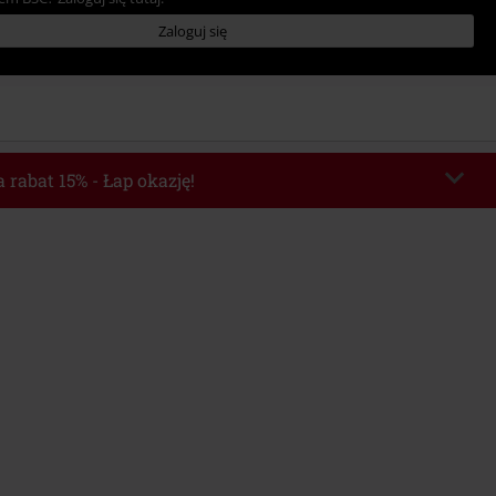
Zaloguj się
 rabat 15% - Łap okazję!
chera
WEEKEND
Skopiuj kod
o 2026-08-09
Minimalna wartość zamówienia: 219.90 zł.
e automatycznie uwzględniony po wprowadzeniu kodu w czasie procesu
ówienia.
z innymi kodami promocyjnymi. Promocja nie obejmuje: mediów (płyt CD, LP,
, biletów, voucherów prezentowych, artykułów: Rammstein, (Till) Lindemann,
Broilers, Die Ärzte, Die Toten Hosen, Metality oraz artykułów z donacją w