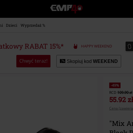
EMP
-
Merch
dla
ni
Dzieci
Wyprzedaż %
Fanów:
Muzyki,
Filmów,
0
0
atkowy RABAT 15%*
HAPPY WEEKEND
Seriali
i
Gier
Chwyć teraz!
Skopiuj kod
WEEKEND
-
Moda
Alternatywna.
-49%
RCD
109.90 zł
55.92 z
Cena (zawiera
"Mix An
Black 