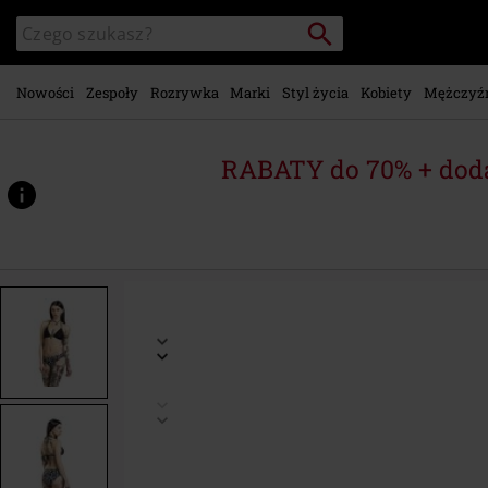
Przejdź do
Szukaj
Wyszukaj
głównej
katalog
zawartości
Nowości
Zespoły
Rozrywka
Marki
Styl życia
Kobiety
Mężczyź
RABATY do 70% + dod
https://www.emp-
shop.pl/p/mix-
and-
match/387732.html