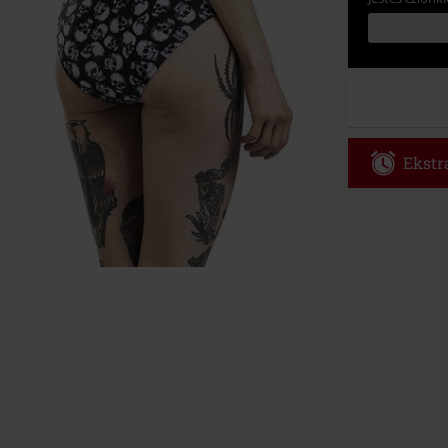
Ekstra
Kod vou
Obowiązuje d
Tylko online. 
Rabat zostani
realizacji zam
Nie łączy się 
itp.), książek
Böhse Onkelz, 
cenie.