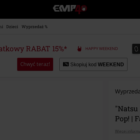
EMP
-
Merch
dla
ni
Dzieci
Wyprzedaż %
Fanów:
Muzyki,
Filmów,
0
0
atkowy RABAT 15%*
HAPPY WEEKEND
Seriali
i
Gier
Chwyć teraz!
Skopiuj kod
WEEKEND
-
Moda
Alternatywna.
Wyprzeda
"Natsu 
Pop! | F
Więcej informa