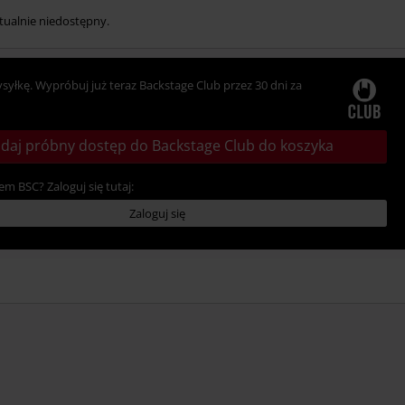
tualnie niedostępny.
ysyłkę. Wypróbuj już teraz Backstage Club przez 30 dni za
daj próbny dostęp do Backstage Club do koszyka
em BSC? Zaloguj się tutaj:
Zaloguj się