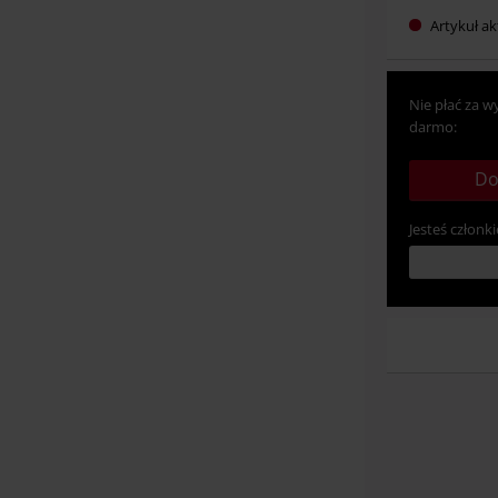
Artykuł ak
Nie płać za w
darmo:
Do
Jesteś członki