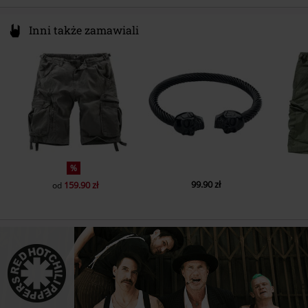
Inni także zamawiali
%
99.90 zł
159.90 zł
od