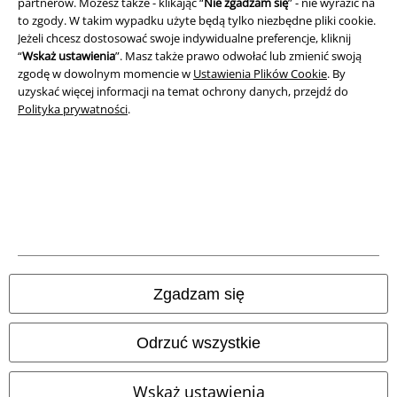
partnerów. Możesz także - klikając “
Nie zgadzam się
” - nie wyrazić na
Polityka prywatności
to zgody. W takim wypadku użyte będą tylko niezbędne pliki cookie.
Jeżeli chcesz dostosować swoje indywidualne preferencje, kliknij
Unieszkodliwianie odpadów i ochrona środowiska
“
Wskaż ustawienia
”. Masz także prawo odwołać lub zmienić swoją
zgodę w dowolnym momencie w
Ustawienia Plików Cookie
. By
uzyskać więcej informacji na temat ochrony danych, przejdź do
Deklaracja Zgodności
Polityka prywatności
.
Informacje dotyczące dostępności
Ustawienia Plików Cookie
Skorzystaj z prawa do odstąpienia od umowy
Wszystkie ceny zawierają podatek VAT. Nie zawierają
kosztów
wysyłki.
Zgadzam się
© 1986-2026 E.M.P. Merchandising HGmbH
Odrzuć wszystkie
Wskaż ustawienia
Sklepy internetowe EMP