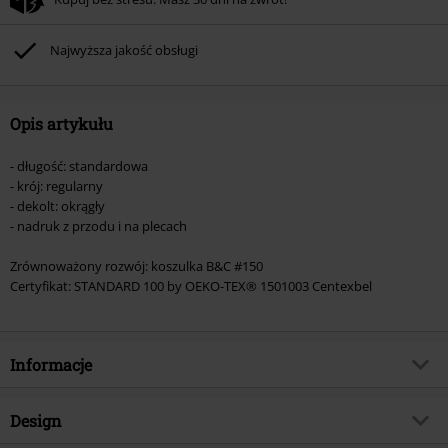
Nie łączy się z innymi kodami promocyjnymi. Promocja nie obejmuje: mediów
(płyt CD, LP, itp.), książek, biletów, voucherów prezentowych, artykułów:
Rammstein, (Till) Lindemann, Böhse Onkelz, Broilers, Die Ärzte, Die Toten
Najwyższa jakość obsługi
Hosen, Metality oraz artykułów z donacją w cenie.
Opis artykułu
- długość: standardowa
- krój: regularny
- dekolt: okrągły
- nadruk z przodu i na plecach
Zrównoważony rozwój: koszulka B&C #150
Certyfikat: STANDARD 100 by OEKO-TEX® 1501003 Centexbel
Informacje
Numer artykułu
537045
Design
Tytuł:
Neon Logo