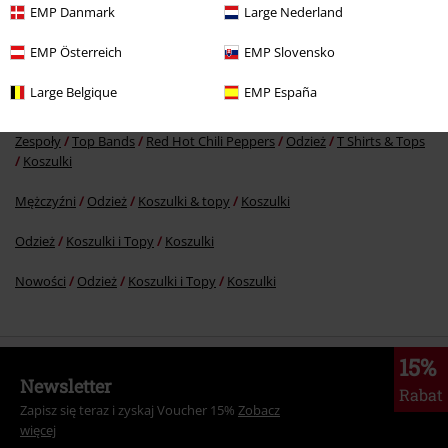
EMP Danmark
Large Nederland
EMP Österreich
EMP Slovensko
Więcej kategorii. Więcej możliwości.
Large Belgique
EMP España
Nowości
Zespoły
Zespoły - Duże Rozmiary
Zespoły
Top Bands
Red Hot Chili Peppers
Odzież
T Shirts & Tops
Koszulki
Mężczyźni
Odzież
Koszulki & topy
Koszulki
Odzież
Koszulki i Topy
Koszulki
Nowości
Odzież
Koszulki i Topy
Koszulki
15%
Newsletter
Rabat
Zapisz się teraz i zyskaj Voucher 15%
Zobacz
więcej