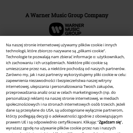
A Warner Music Group Company
Na naszej stronie internetowej używamy plików cookie i innych
technologii, które zbiorczo nazywane są „plikami cookie”.
Technologie te pozwalają nam zbierać informacje o: użytkownikach,
ich zachowaniu i ich urządzeniach. Niektóre pliki cookie są
umieszczane przez nas, a niektóre pochodzą od naszych partnerów.
Zarówno my, jak i nasi partnerzy wykorzystujemy pliki cookie w celu:
zapewnienia niezawodności i bezpieczeństwa naszej witryny
internetowej, ulepszania i personalizowania Twoich zakupów,
przeprowadzania analiz oraz w celach marketingowych (np. do
personalizacji reklam) na naszej stronie internetowej, w mediach
Informacje prawne
społecznościowych i na stronach internetowych osób trzecich. Jeżeli
dane są przesyłane do USA, są udostępniane wyłącznie partnerom,
Regulamin
którzy podlegają decyzji o adekwatności zgodnie z obowiązującym
prawem UE i są odpowiednio certyfikowani. Klikając “
Zgadzam się
”,
Dane firmy
wyrażasz zgodę na używanie plików cookie przez nas i naszych