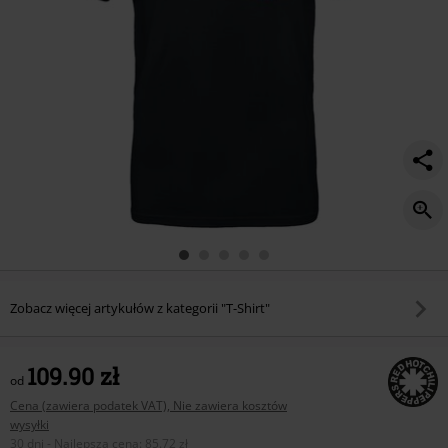
Zobacz więcej artykułów z kategorii "T-Shirt"
109.90 zł
od
Cena (zawiera podatek VAT), Nie zawiera kosztów
wysyłki
30 dni - Najlepsza cena
:
85.72 zł