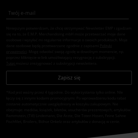
Niniejszym potwierdzam, że chcę otrzymywać Newsletter EMP i zgadzam
się na to, że E.M.P. Merchandising mbH może przetwarzać moje dane
osobowe i wysyłać mi regularnie informacje o swoich produktach. Moje
dane osobowe będą przetwarzane zgodnie z zapisami
Polityki
prywatności
. Mogę odwołać swoją zgodę w dowolnym momencie, np.
poprzez kliknięcie w link umożliwiający rezygnację z subskrypcji.
Tutaj
możesz zrezygnować z subskrypcji newslettera.
Zapisz się
*Kod jest ważny przez 4 tygodnie. Do wykorzystania tylko online. NIe
łączy się z innymi kodami promocyjnymi. Po wprowadzeniu kodu rabat
zostanie automatycznie uwzględniony w koszyku zakupowym. Nie
obejmuje: mediów, książek, biletów, voucherów prezentowych, artykułów:
Rammstein, (Till) Lindemann, Die Ärzte, Die Toten Hosen, Feine Sahne
Fischfilet, Broilers, Böhse Onkelz oraz artykułów z donacją w cenie.