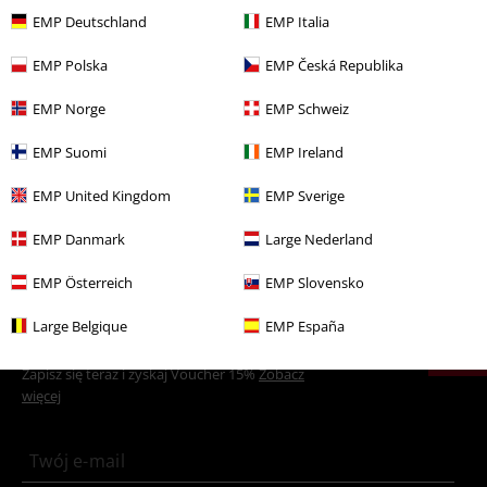
EMP Deutschland
EMP Italia
Więcej kategorii. Więcej możliwości.
Motywy
Gothic
Gothic - Kobiety
EMP Polska
EMP Česká Republika
Motywy
Gothic
Biżuteria
EMP Norge
EMP Schweiz
Wyprzedaż %
Kobiety
Biżuteria
EMP Suomi
EMP Ireland
Wyprzedaż %
Biżuteria
Biżuteria do uszu
EMP United Kingdom
EMP Sverige
Nowości
Biżuteria
Biżuteria do uszu
Kolczyki
EMP Danmark
Large Nederland
EMP Österreich
EMP Slovensko
15%
Large Belgique
EMP España
Newsletter
Rabat
Zapisz się teraz i zyskaj Voucher 15%
Zobacz
więcej