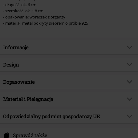
- długość: ok. 6 cm
- szerokość: ok. 1.8 cm
- opakowanie: woreczek z organzy
- materiał: metal pokryty srebrem o próbie 925
Informacje
Numer artykułu
595140
Design
Tytuł:
Night Leaf
Rodzaj artykułu
Kolczyk
Brand
Dopasowanie
Krikor
Kolor
srebrny
Kategoria produktu
Gothic, Romance, Prezenty
Część ciała
ucho
Materiał i Pielęgnacja
Data premiery
2025-11-28
Płeć
Kobiety
Materiał wierzchni
srebro (925 Sterling Silver)
Odpowiedzialny podmiot gospodarczy UE
A. Krikor GmbH
Pinneichenstr. 23
Sprawdź także