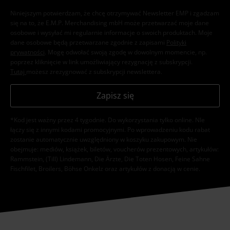
Niniejszym potwierdzam, że chcę otrzymywać Newsletter EMP i zgadzam
się na to, że E.M.P. Merchandising mbH może przetwarzać moje dane
osobowe i wysyłać mi regularnie informacje o swoich produktach. Moje
dane osobowe będą przetwarzane zgodnie z zapisami
Polityki
prywatności
. Mogę odwołać swoją zgodę w dowolnym momencie, np.
poprzez kliknięcie w link umożliwiający rezygnację z subskrypcji.
Tutaj
możesz zrezygnować z subskrypcji newslettera.
Zapisz się
*Kod jest ważny przez 4 tygodnie. Do wykorzystania tylko online. NIe
łączy się z innymi kodami promocyjnymi. Po wprowadzeniu kodu rabat
zostanie automatycznie uwzględniony w koszyku zakupowym. Nie
obejmuje: mediów, książek, biletów, voucherów prezentowych, artykułów:
Rammstein, (Till) Lindemann, Die Ärzte, Die Toten Hosen, Feine Sahne
Fischfilet, Broilers, Böhse Onkelz oraz artykułów z donacją w cenie.