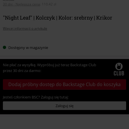
30 dni - Najlepsza cena
:
110.42 zł
"Night Leaf" | Kolczyk | Kolor: srebrny | Krikor
Więcej informacji o artykule
Wybierz
Dostępny w magazynie
swój
rozmiar
Nie płać za wysyłkę. Wypróbuj już teraz Backstage Club
przez 30 dni za darmo:
Dodaj próbny dostęp do Backstage Club do koszyka
Jesteś członkiem BSC? Zaloguj się tutaj:
Zaloguj się