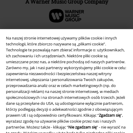
A Warner Music Group Company
Na naszej stronie internetowej używamy plików cookie i innych
technologii, które zbiorczo nazywane są „plikami cookie”.
Technologie te pozwalają nam zbierać informacje o: użytkownikach,
ich zachowaniu i ich urządzeniach. Niektóre pliki cookie są
umieszczane przez nas, a niektóre pochodzą od naszych partnerów.
Zarówno my, jak i nasi partnerzy wykorzystujemy pliki cookie w celu:
zapewnienia niezawodności i bezpieczeństwa naszej witryny
internetowej, ulepszania i personalizowania Twoich zakupów,
przeprowadzania analiz oraz w celach marketingowych (np. do
Informacje prawne
personalizacji reklam) na naszej stronie internetowej, w mediach
społecznościowych i na stronach internetowych osób trzecich. Jeżeli
Regulamin
dane są przesyłane do USA, są udostępniane wyłącznie partnerom,
którzy podlegają decyzji o adekwatności zgodnie z obowiązującym
Dane firmy
prawem UE i są odpowiednio certyfikowani. Klikając “
Zgadzam się
”,
wyrażasz zgodę na używanie plików cookie przez nas i naszych
Polityka prywatności
partnerów. Możesz także - klikając “
Nie zgadzam się
” - nie wyrazić na
to zgody. W takim wypadku użyte będą tylko niezbędne pliki cookie.