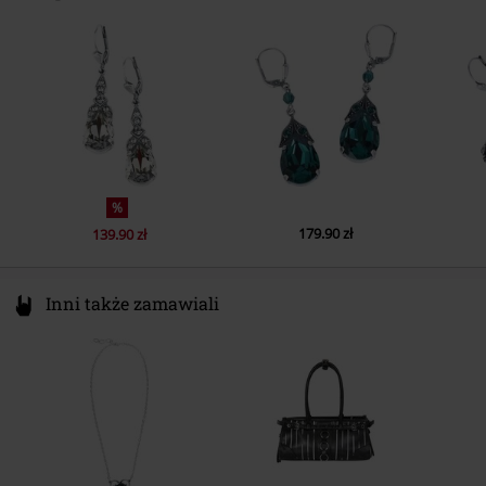
32757 Detmold
Germany
mail@krikor.de
%
179.90 zł
139.90 zł
Inni także zamawiali