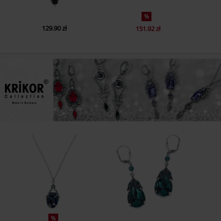
%
129.90 zł
151.92 zł
%