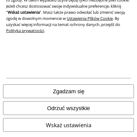
Unieszkodliwianie odpadów i ochrona środowiska
Jeżeli chcesz dostosować swoje indywidualne preferencje, kliknij
“
Wskaż ustawienia
”. Masz także prawo odwołać lub zmienić swoją
zgodę w dowolnym momencie w
Ustawienia Plików Cookie
. By
Deklaracja Zgodności
uzyskać więcej informacji na temat ochrony danych, przejdź do
Polityka prywatności
.
Informacje dotyczące dostępności
Ustawienia Plików Cookie
Skorzystaj z prawa do odstąpienia od umowy
Wszystkie ceny zawierają podatek VAT. Nie zawierają
kosztów
wysyłki.
© 1986-2026 E.M.P. Merchandising HGmbH
Zgadzam się
Odrzuć wszystkie
Sklepy internetowe EMP
Wskaż ustawienia
EMP International