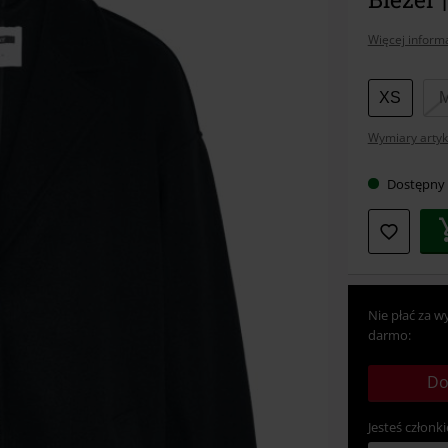
Więcej informa
Wybier
XS
swój
Wymiary artyk
rozmia
Dostępny
Nie płać za w
darmo:
Do
Jesteś członki