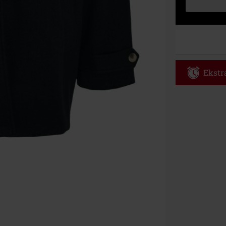
Ekstra
Kod vou
Obowiązuje d
Tylko online. 
Rabat zostani
realizacji zam
Nie łączy się 
itp.), książek
Böhse Onkelz, 
cenie.