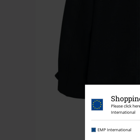
Shopping
Please click he
International
EMP International