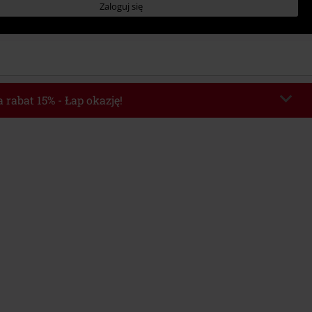
Zaloguj się
 rabat 15% - Łap okazję!
chera
WEEKEND
Skopiuj kod
o 2026-08-09
Minimalna wartość zamówienia: 219.90 zł.
e automatycznie uwzględniony po wprowadzeniu kodu w czasie procesu
ówienia.
z innymi kodami promocyjnymi. Promocja nie obejmuje: mediów (płyt CD, LP,
, biletów, voucherów prezentowych, artykułów: Rammstein, (Till) Lindemann,
Broilers, Die Ärzte, Die Toten Hosen, Metality oraz artykułów z donacją w