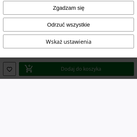
Zgadzam się
Dane firmy
Odrzuć wszystkie
Polityka prywatności
Unieszkodliwianie odpadów i ochrona środowiska
Wskaż ustawienia
Deklaracja Zgodności
Informacje dotyczące dostępności
Dodaj do koszyka
Ustawienia Plików Cookie
Skorzystaj z prawa do odstąpienia od umowy
Wszystkie ceny zawierają podatek VAT. Nie zawierają
kosztów
wysyłki.
© 1986-2026 E.M.P. Merchandising HGmbH