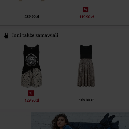
%
239.90 zł
119.90 zł
Inni także zamawiali
%
169.90 zł
129.90 zł