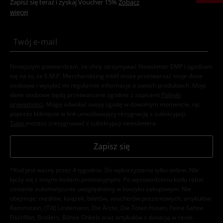
Zapisz się teraz i zyskaj Voucher 15%
Zobacz
więcej
Niniejszym potwierdzam, że chcę otrzymywać Newsletter EMP i zgadzam
się na to, że E.M.P. Merchandising mbH może przetwarzać moje dane
osobowe i wysyłać mi regularnie informacje o swoich produktach. Moje
dane osobowe będą przetwarzane zgodnie z zapisami
Polityki
prywatności
. Mogę odwołać swoją zgodę w dowolnym momencie, np.
poprzez kliknięcie w link umożliwiający rezygnację z subskrypcji.
Tutaj
możesz zrezygnować z subskrypcji newslettera.
Zapisz się
*Kod jest ważny przez 4 tygodnie. Do wykorzystania tylko online. NIe
łączy się z innymi kodami promocyjnymi. Po wprowadzeniu kodu rabat
zostanie automatycznie uwzględniony w koszyku zakupowym. Nie
obejmuje: mediów, książek, biletów, voucherów prezentowych, artykułów:
Rammstein, (Till) Lindemann, Die Ärzte, Die Toten Hosen, Feine Sahne
Fischfilet, Broilers, Böhse Onkelz oraz artykułów z donacją w cenie.