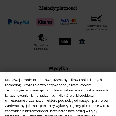
Metody płatności
Przelew bankowy
(płatność z góry)
Płatność za
pobraniem
Wysyłka
Na naszej stronie internetowej używamy plików cookie i innych
technologii, które zbiorczo nazywane są „plikami cookie”.
Technologie te pozwalają nam zbierać informacje o: użytkownikach,
ich zachowaniu i ich urządzeniach. Niektóre pliki cookie są
umieszczane przez nas, a niektóre pochodzą od naszych partnerów.
Aplikację EMP
Zarówno my, jak i nasi partnerzy wykorzystujemy pliki cookie w celu:
Ściągnij nową aplikację EMP - ZA DARMO - i korzystaj z nowych
zapewnienia niezawodności i bezpieczeństwa naszej witryny
funkcji!