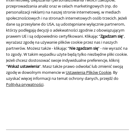
internetowej, ulepszania i personalizowania Twoich zakupów,
przeprowadzania analiz oraz w celach marketingowych (np. do
personalizacji reklam) na naszej stronie internetowej, w mediach
społecznościowych i na stronach internetowych osób trzecich. Jeżeli
dane są przesyłane do USA, są udostępniane wyłącznie partnerom,
którzy podlegają decyzji o adekwatności zgodnie z obowiązującym
A Warner Music Group Company
prawem UE i są odpowiednio certyfikowani. Klikając “
Zgadzam się
”,
wyrażasz zgodę na używanie plików cookie przez nas i naszych
partnerów. Możesz także - klikając “
Nie zgadzam się
” - nie wyrazić na
to zgody. W takim wypadku użyte będą tylko niezbędne pliki cookie.
Jeżeli chcesz dostosować swoje indywidualne preferencje, kliknij
“
Wskaż ustawienia
”. Masz także prawo odwołać lub zmienić swoją
zgodę w dowolnym momencie w
Ustawienia Plików Cookie
. By
uzyskać więcej informacji na temat ochrony danych, przejdź do
Polityka prywatności
.
Informacje prawne
Regulamin