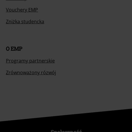
Vouchery EMP
Zniżka studencka
O EMP
Programy partnerskie
Zrównoważony rózwój
Społeczność