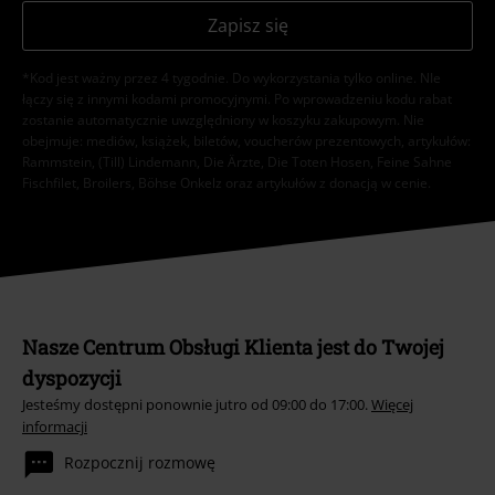
Zapisz się
*Kod jest ważny przez 4 tygodnie. Do wykorzystania tylko online. NIe
łączy się z innymi kodami promocyjnymi. Po wprowadzeniu kodu rabat
zostanie automatycznie uwzględniony w koszyku zakupowym. Nie
obejmuje: mediów, książek, biletów, voucherów prezentowych, artykułów:
Rammstein, (Till) Lindemann, Die Ärzte, Die Toten Hosen, Feine Sahne
Fischfilet, Broilers, Böhse Onkelz oraz artykułów z donacją w cenie.
Nasze Centrum Obsługi Klienta jest do Twojej
dyspozycji
Jesteśmy dostępni ponownie jutro od 09:00 do 17:00.
Więcej
informacji
Rozpocznij rozmowę