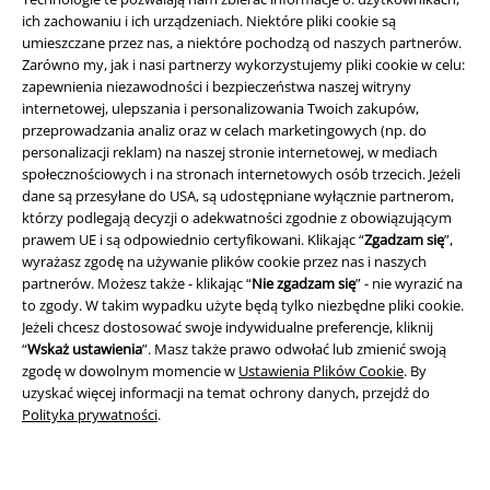
ich zachowaniu i ich urządzeniach. Niektóre pliki cookie są
umieszczane przez nas, a niektóre pochodzą od naszych partnerów.
Zarówno my, jak i nasi partnerzy wykorzystujemy pliki cookie w celu:
zapewnienia niezawodności i bezpieczeństwa naszej witryny
internetowej, ulepszania i personalizowania Twoich zakupów,
przeprowadzania analiz oraz w celach marketingowych (np. do
Informacje prawne
personalizacji reklam) na naszej stronie internetowej, w mediach
społecznościowych i na stronach internetowych osób trzecich. Jeżeli
Regulamin
dane są przesyłane do USA, są udostępniane wyłącznie partnerom,
którzy podlegają decyzji o adekwatności zgodnie z obowiązującym
Dane firmy
prawem UE i są odpowiednio certyfikowani. Klikając “
Zgadzam się
”,
wyrażasz zgodę na używanie plików cookie przez nas i naszych
Polityka prywatności
partnerów. Możesz także - klikając “
Nie zgadzam się
” - nie wyrazić na
to zgody. W takim wypadku użyte będą tylko niezbędne pliki cookie.
Jeżeli chcesz dostosować swoje indywidualne preferencje, kliknij
Unieszkodliwianie odpadów i ochrona środowiska
“
Wskaż ustawienia
”. Masz także prawo odwołać lub zmienić swoją
zgodę w dowolnym momencie w
Ustawienia Plików Cookie
. By
Deklaracja Zgodności
uzyskać więcej informacji na temat ochrony danych, przejdź do
Polityka prywatności
.
Informacje dotyczące dostępności
Ustawienia Plików Cookie