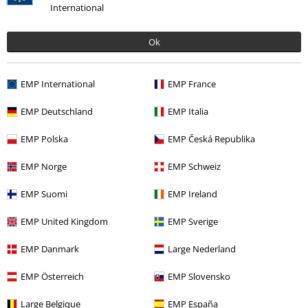
Ostatnia wizyta
International
Ok
EMP International
EMP France
EMP Deutschland
EMP Italia
EMP Polska
EMP Česká Republika
RCD
od
119.99 zł
99.90 zł
od
EMP Norge
EMP Schweiz
EMP Suomi
EMP Ireland
Więcej kategorii. Więcej możliwości.
EMP United Kingdom
EMP Sverige
Motywy
Czarna odzież
Czarne koszulki
EMP Danmark
Large Nederland
Odzież & akcesoria
Góra
Koszulki
EMP Österreich
EMP Slovensko
Mężczyźni
Odzież
Koszulki & topy
Large Belgique
EMP España