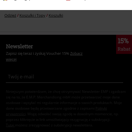
Nowości
Odzież
Koszulki i Topy
Koszulki
Odzież
Koszulki i Topy
Koszulki
15%
Newsletter
Rabat
Zapisz się teraz i zyskaj Voucher 15%
Zobacz
więcej
Niniejszym potwierdzam, że chcę otrzymywać Newsletter EMP i zgadzam
się na to, że E.M.P. Merchandising mbH może przetwarzać moje dane
osobowe i wysyłać mi regularnie informacje o swoich produktach. Moje
dane osobowe będą przetwarzane zgodnie z zapisami
Polityki
prywatności
. Mogę odwołać swoją zgodę w dowolnym momencie, np.
poprzez kliknięcie w link umożliwiający rezygnację z subskrypcji.
Tutaj
możesz zrezygnować z subskrypcji newslettera.