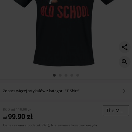
Zobacz więcej artykułów z kategorii "T-Shirt"
RCD
od
119.99 zł
The Muppets
99.90 zł
od
Cena (zawiera podatek VAT), Nie zawiera kosztów wysyłki