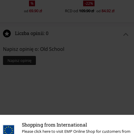
%
-22%
69.90 zł
RCD
od
109.90 zł
84.92 zł
od
od
Liczba opinii: 0
Napisz opinię o: Old School
Napisz opinię
Shopping from International
Please click here to visit EMP Online Shop for customers from