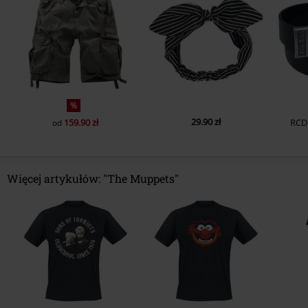
%
29.90 zł
159.90 zł
RCD
od
Więcej artykułów: "The Muppets"