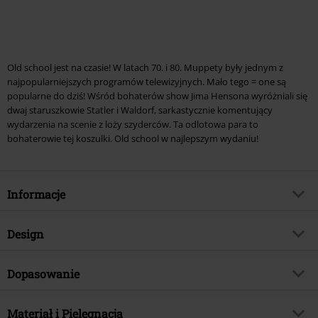
Old school jest na czasie! W latach 70. i 80. Muppety były jednym z
najpopularniejszych programów telewizyjnych. Mało tego = one są
popularne do dziś! Wśród bohaterów show Jima Hensona wyróżniali się
dwaj staruszkowie Statler i Waldorf, sarkastycznie komentujący
wydarzenia na scenie z loży szyderców. Ta odlotowa para to
bohaterowie tej koszulki. Old school w najlepszym wydaniu!
Informacje
Numer artykułu
110667
Design
Tytuł:
Old School
Rodzaj artykułu
T-Shirt
Kategoria produktu
Dopasowanie
Merch dla Fanów, Seriale, Disney,
Film
Wzór
Jednolity
Krój - Top
Standardowy
Licencja
Oficjalnie licencjonowany produkt
Nadruk
Materiał i Pielęgnacja
Tak