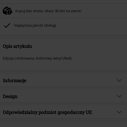
Kupuj bez stresu. Masz 30 dni na zwrot!
Najwyższa jakość obsługi
Opis artykułu
Edycja Limitowana. Kolorowy winyl (Red).
Informacje
Numer artykułu
578021
Design
Tytuł:
Once Upon A Time...The Tarantino
Sound
Rodzaj artykułu
LP
Odpowiedzialny podmiot gospodarczy UE
Gatunek muzyczny
Soundtrack
Media - Format
LP
Edel Music & Entertainment GmbH
Kategoria produktu
Zespoły, Film