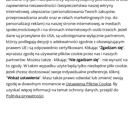
zapewnienia niezawodności i bezpieczeństwa naszej witryny
internetowej, ulepszania i personalizowania Twoich zakupów,
Informacje prawne
przeprowadzania analiz oraz w celach marketingowych (np. do
personalizacji reklam) na naszej stronie internetowej, w mediach
Regulamin
społecznościowych i na stronach internetowych osób trzecich. Jeżeli
dane są przesyłane do USA, są udostępniane wyłącznie partnerom,
Dane firmy
którzy podlegają decyzji o adekwatności zgodnie z obowiązującym
prawem UE i są odpowiednio certyfikowani. Klikając “
Zgadzam się
”,
Polityka prywatności
wyrażasz zgodę na używanie plików cookie przez nas i naszych
partnerów. Możesz także - klikając “
Nie zgadzam się
” - nie wyrazić na
Unieszkodliwianie odpadów i ochrona środowiska
to zgody. W takim wypadku użyte będą tylko niezbędne pliki cookie.
Jeżeli chcesz dostosować swoje indywidualne preferencje, kliknij
“
Wskaż ustawienia
”. Masz także prawo odwołać lub zmienić swoją
Deklaracja Zgodności
zgodę w dowolnym momencie w
Ustawienia Plików Cookie
. By
uzyskać więcej informacji na temat ochrony danych, przejdź do
Informacje dotyczące dostępności
Polityka prywatności
.
Ustawienia Plików Cookie
Skorzystaj z prawa do odstąpienia od umowy
Wszystkie ceny zawierają podatek VAT. Nie zawierają
kosztów