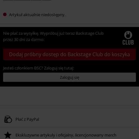
Artykuł aktualnie niedostępny.
Nie płać za wysyłkę. Wypróbuj już teraz Backstage Club
przez 30 dni za darmo:
Dodaj próbny dostęp do Backstage Club do koszyka
Jesteś członkiem BSC? Zaloguj się tutaj:
Zaloguj się
Płać z PayPal
Ekskluzywne artykuły i oficjalny, licencjonowany merch