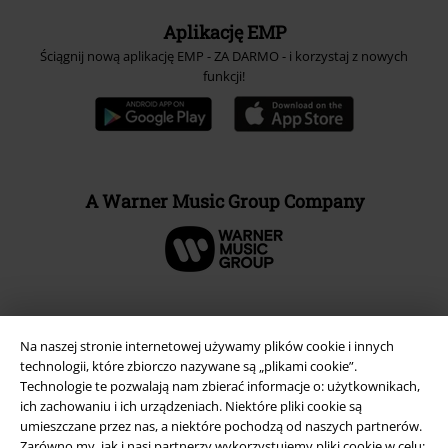
Aplikację EMP
Ściągnij nową aplikację EMP - ZA DARMO - i korzystaj z nowych
funkcji!
A Warner Music Group Company
Na naszej stronie internetowej używamy plików cookie i innych
technologii, które zbiorczo nazywane są „plikami cookie”.
Technologie te pozwalają nam zbierać informacje o: użytkownikach,
ich zachowaniu i ich urządzeniach. Niektóre pliki cookie są
umieszczane przez nas, a niektóre pochodzą od naszych partnerów.
Zarówno my, jak i nasi partnerzy wykorzystujemy pliki cookie w celu: