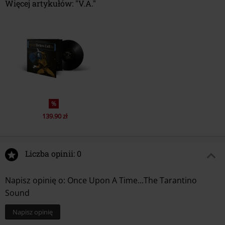
Neumühlen 17
Więcej artykułów: "V.A."
22763 Hamburg
Zespół
V.A.
Germany
Data premiery
2024-12-13
info@edel.com
%
139.90 zł
Liczba opinii: 0
Napisz opinię o: Once Upon A Time...The Tarantino
Sound
Napisz opinię