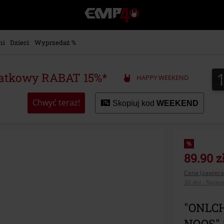
EMP
-
Merch
dla
ni
Dzieci
Wyprzedaż %
Fanów:
Muzyki,
Filmów,
atkowy RABAT 15%*
HAPPY WEEKEND
Seriali
i
Gier
Chwyć teraz!
Skopiuj kod
WEEKEND
-
Moda
Alternatywna.
%
89.90 z
Cena (zawiera
30 dni - Najle
"ONLCH
NOOS" |