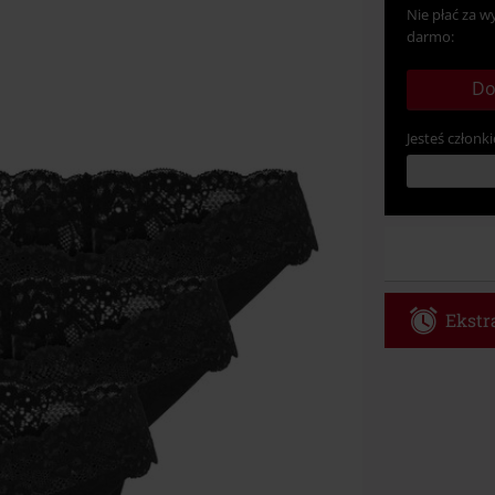
Nie płać za w
darmo:
Do
Jesteś członki
Ekstra
Kod vou
Obowiązuje d
Tylko online. 
Rabat zostani
realizacji zam