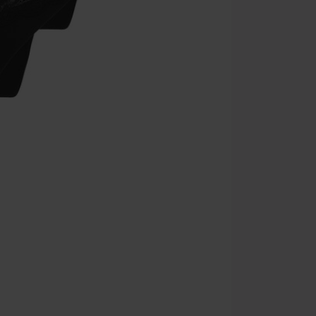
Nie łączy się 
itp.), książek
Böhse Onkelz, 
cenie.