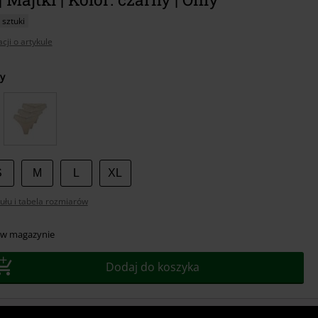
 sztuki
cji o artykule
z
y
r
S
M
L
XL
ułu i tabela rozmiarów
 w magazynie
Dodaj do koszyka