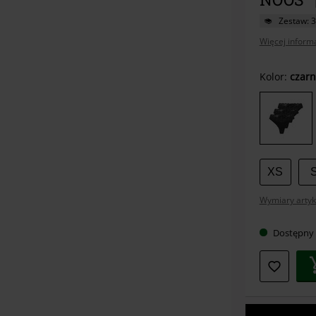
Zestaw: 3
Więcej informa
Wybier
Kolor:
czarn
swój
rozmia
XS
Wymiary artyk
Dostępny