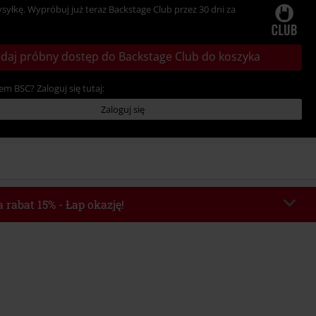
ysyłkę. Wypróbuj już teraz Backstage Club przez 30 dni za
daj próbny dostęp do Backstage Club do koszyka
em BSC? Zaloguj się tutaj:
Zaloguj się
 rabat 15% - Łap okazję!
chera
WEEKEND
Skopiuj kod
o 2026-08-09
Minimalna wartość zamówienia: 219.90 zł.
e automatycznie uwzględniony po wprowadzeniu kodu w czasie procesu
ówienia.