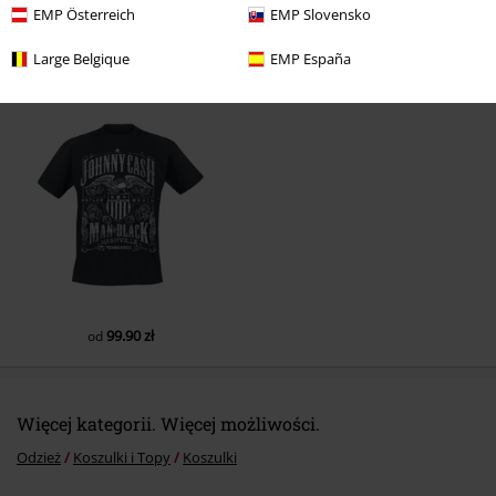
EMP Österreich
EMP Slovensko
Large Belgique
EMP España
Ostatnia wizyta
Prześlij komentarz
99.90 zł
od
Więcej kategorii. Więcej możliwości.
Odzież
Koszulki i Topy
Koszulki