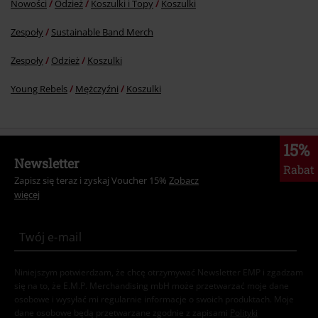
Nowości
Odzież
Koszulki i Topy
Koszulki
Zespoły
Sustainable Band Merch
Zespoły
Odzież
Koszulki
Young Rebels
Mężczyźni
Koszulki
15%
Newsletter
Rabat
Zapisz się teraz i zyskaj Voucher 15%
Zobacz
więcej
Niniejszym potwierdzam, że chcę otrzymywać Newsletter EMP i zgadzam
się na to, że E.M.P. Merchandising mbH może przetwarzać moje dane
osobowe i wysyłać mi regularnie informacje o swoich produktach. Moje
dane osobowe będą przetwarzane zgodnie z zapisami
Polityki