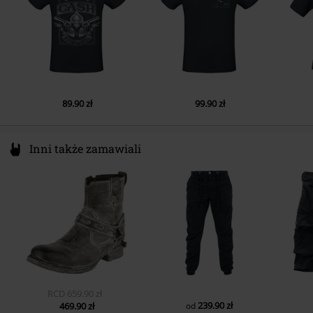
Kieszenie
Bez kieszeni
Kolor
czarny
89.90 zł
99.90 zł
Inni także zamawiali
RCD
659.90 zł
239.90 zł
469.90 zł
od