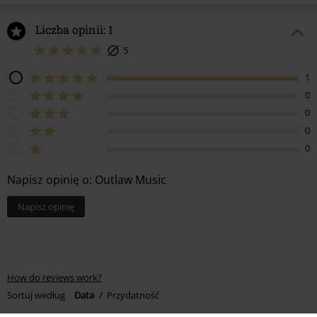
Liczba opinii: 1
5
1
0
0
0
0
Napisz opinię o: Outlaw Music
Napisz opinię
How do reviews work?
Sortuj według
Data
Przydatność