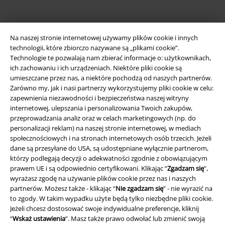
Wysyłka
Na naszej stronie internetowej używamy plików cookie i innych
technologii, które zbiorczo nazywane są „plikami cookie”.
Technologie te pozwalają nam zbierać informacje o: użytkownikach,
ich zachowaniu i ich urządzeniach. Niektóre pliki cookie są
umieszczane przez nas, a niektóre pochodzą od naszych partnerów.
Zarówno my, jak i nasi partnerzy wykorzystujemy pliki cookie w celu:
Aplikację EMP
zapewnienia niezawodności i bezpieczeństwa naszej witryny
internetowej, ulepszania i personalizowania Twoich zakupów,
Ściągnij nową aplikację EMP - ZA DARMO - i korzystaj z nowych
przeprowadzania analiz oraz w celach marketingowych (np. do
funkcji!
personalizacji reklam) na naszej stronie internetowej, w mediach
społecznościowych i na stronach internetowych osób trzecich. Jeżeli
dane są przesyłane do USA, są udostępniane wyłącznie partnerom,
którzy podlegają decyzji o adekwatności zgodnie z obowiązującym
prawem UE i są odpowiednio certyfikowani. Klikając “
Zgadzam się
”,
wyrażasz zgodę na używanie plików cookie przez nas i naszych
A Warner Music Group Company
partnerów. Możesz także - klikając “
Nie zgadzam się
” - nie wyrazić na
to zgody. W takim wypadku użyte będą tylko niezbędne pliki cookie.
Jeżeli chcesz dostosować swoje indywidualne preferencje, kliknij
“
Wskaż ustawienia
”. Masz także prawo odwołać lub zmienić swoją