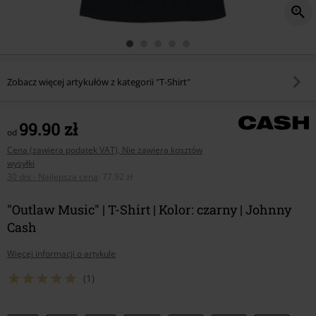
Zobacz więcej artykułów z kategorii "T-Shirt"
99.90 zł
od
Cena (zawiera podatek VAT), Nie zawiera kosztów
wysyłki
30 dni - Najlepsza cena
:
77.92 zł
"Outlaw Music" | T-Shirt | Kolor: czarny | Johnny
Cash
Więcej informacji o artykule
(1)