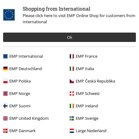
Shopping from International
Please click here to visit EMP Online Shop for customers from
Jerzy C.
International
4 Opinie
Opublikowana: poniedziałek, 2016-12-12
Ok
Polecam
Bardzo dobra jakość koszulki i wykonania nadruku.
EMP International
EMP France
EMP Deutschland
EMP Italia
EMP Polska
EMP Česká Republika
EMP Norge
EMP Schweiz
Opinia zweryfikowana
EMP Suomi
EMP Ireland
Czy ta opinia okazała się pomocna?
EMP United Kingdom
EMP Sverige
EMP Danmark
Large Nederland
Komentarz