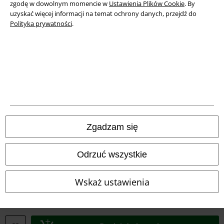
zgodę w dowolnym momencie w
Ustawienia Plików Cookie
. By
uzyskać więcej informacji na temat ochrony danych, przejdź do
Polityka prywatności
.
Informacje prawne
Regulamin
Zgadzam się
Dane firmy
Odrzuć wszystkie
Polityka prywatności
Wskaż ustawienia
Unieszkodliwianie odpadów i ochrona środowiska
Deklaracja Zgodności