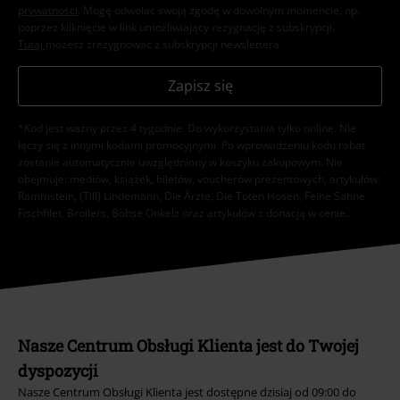
prywatności
. Mogę odwołać swoją zgodę w dowolnym momencie, np.
poprzez kliknięcie w link umożliwiający rezygnację z subskrypcji.
Tutaj
możesz zrezygnować z subskrypcji newslettera.
Zapisz się
*Kod jest ważny przez 4 tygodnie. Do wykorzystania tylko online. NIe
łączy się z innymi kodami promocyjnymi. Po wprowadzeniu kodu rabat
zostanie automatycznie uwzględniony w koszyku zakupowym. Nie
obejmuje: mediów, książek, biletów, voucherów prezentowych, artykułów:
Rammstein, (Till) Lindemann, Die Ärzte, Die Toten Hosen, Feine Sahne
Fischfilet, Broilers, Böhse Onkelz oraz artykułów z donacją w cenie.
Nasze Centrum Obsługi Klienta jest do Twojej
dyspozycji
Nasze Centrum Obsługi Klienta jest dostępne dzisiaj od 09:00 do