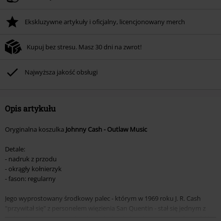
Ekskluzywne artykuły i oficjalny, licencjonowany merch
Kupuj bez stresu. Masz 30 dni na zwrot!
Najwyższa jakość obsługi
Opis artykułu
Oryginalna koszulka
Johnny Cash - Outlaw Music
Detale:
- nadruk z przodu
- okrągły kołnierzyk
- fason: regularny
Jego wyprostowany środkowy palec - którym w 1969 roku J. R. Cash
"przywitał się" z personelem więzienia San Quentin - stał się jednym z
najbardziej rozpoznawalnych symboli rebelianckiej postawy. Ponad 10