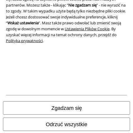
Dane firmy
partnerów. Możesz także - klikając “
Nie zgadzam się
” - nie wyrazić na
to zgody. W takim wypadku użyte będą tylko niezbędne pliki cookie.
Polityka prywatności
Jeżeli chcesz dostosować swoje indywidualne preferencje, kliknij
“
Wskaż ustawienia
”. Masz także prawo odwołać lub zmienić swoją
zgodę w dowolnym momencie w
Ustawienia Plików Cookie
. By
Unieszkodliwianie odpadów i ochrona środowiska
uzyskać więcej informacji na temat ochrony danych, przejdź do
Polityka prywatności
.
Deklaracja Zgodności
Informacje dotyczące dostępności
Ustawienia Plików Cookie
Skorzystaj z prawa do odstąpienia od umowy
Wszystkie ceny zawierają podatek VAT. Nie zawierają
kosztów
wysyłki.
Zgadzam się
© 1986-2026 E.M.P. Merchandising HGmbH
Odrzuć wszystkie