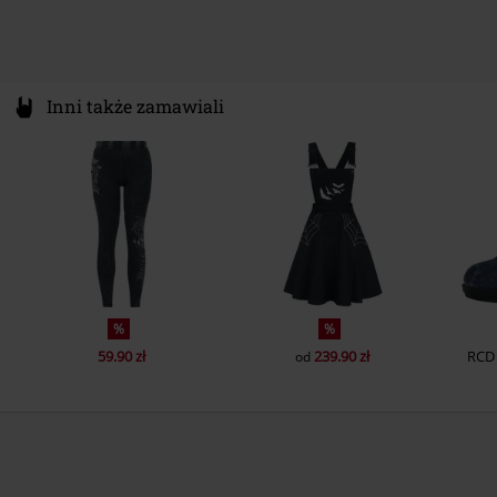
Inni także zamawiali
%
%
59.90 zł
239.90 zł
RCD
od