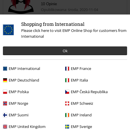
10 Opinie
Opublikowana: środa, 2020-11-04
Wzrost (w metrach): 1.70
Kupiony rozmiar: M
Shopping from International
Please click here to visit EMP Online Shop for customers from
Polecam
International
Wygodny, ładny, idealny na chłodniejsze dni :)
Ok
EMP International
EMP France
Jakość
EMP Deutschland
EMP Italia
5
Design
EMP Polska
EMP Česká Republika
5
Krój
EMP Norge
EMP Schweiz
5
Szerokość
Za wąski
Idealny
Za szeroki
EMP Suomi
EMP Ireland
Długość
EMP United Kingdom
EMP Sverige
Za krótki
Idealny
Za długi