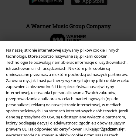
A Warner Music Group Company
Na naszej stronie internetowej używamy plików cookie i innych
technologii, które zbiorczo nazywane są „plikami cookie”.
Technologie te pozwalają nam zbierać informacje o: użytkownikach,
ich zachowaniu i ich urządzeniach. Niektóre pliki cookie są
umieszczane przez nas, a niektóre pochodzą od naszych partnerów.
Zarówno my, jak i nasi partnerzy wykorzystujemy pliki cookie w celu:
zapewnienia niezawodności i bezpieczeństwa naszej witryny
internetowej, ulepszania i personalizowania Twoich zakupów,
przeprowadzania analiz oraz w celach marketingowych (np. do
personalizacji reklam) na naszej stronie internetowej, w mediach
społecznościowych i na stronach internetowych osób trzecich. Jeżeli
Informacje prawne
dane są przesyłane do USA, są udostępniane wyłącznie partnerom,
którzy podlegają decyzji o adekwatności zgodnie z obowiązującym
Regulamin
prawem UE i są odpowiednio certyfikowani. Klikając “
Zgadzam się
”,
wyrażasz zgodę na używanie plików cookie przez nas i naszych