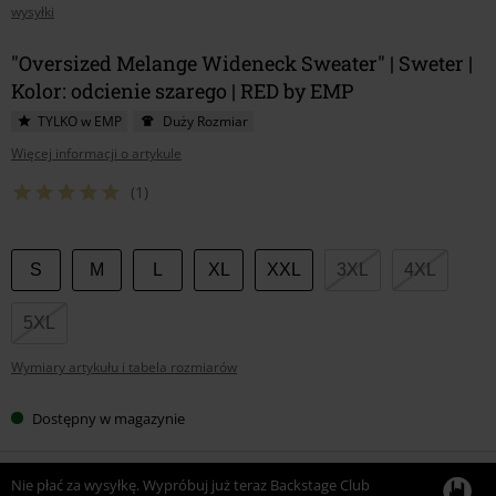
wysyłki
"Oversized Melange Wideneck Sweater" | Sweter |
Kolor: odcienie szarego | RED by EMP
TYLKO w EMP
Duży Rozmiar
Więcej informacji o artykule
(1)
Wybierz
S
M
L
XL
XXL
3XL
4XL
swój
rozmiar
5XL
Wymiary artykułu i tabela rozmiarów
Dostępny w magazynie
Nie płać za wysyłkę. Wypróbuj już teraz Backstage Club