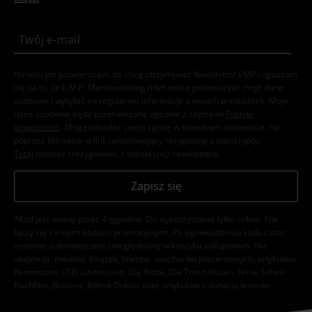
Niniejszym potwierdzam, że chcę otrzymywać Newsletter EMP i zgadzam
się na to, że E.M.P. Merchandising mbH może przetwarzać moje dane
osobowe i wysyłać mi regularnie informacje o swoich produktach. Moje
dane osobowe będą przetwarzane zgodnie z zapisami
Polityki
prywatności
. Mogę odwołać swoją zgodę w dowolnym momencie, np.
poprzez kliknięcie w link umożliwiający rezygnację z subskrypcji.
Tutaj
możesz zrezygnować z subskrypcji newslettera.
Zapisz się
*Kod jest ważny przez 4 tygodnie. Do wykorzystania tylko online. NIe
łączy się z innymi kodami promocyjnymi. Po wprowadzeniu kodu rabat
zostanie automatycznie uwzględniony w koszyku zakupowym. Nie
obejmuje: mediów, książek, biletów, voucherów prezentowych, artykułów:
Rammstein, (Till) Lindemann, Die Ärzte, Die Toten Hosen, Feine Sahne
Fischfilet, Broilers, Böhse Onkelz oraz artykułów z donacją w cenie.