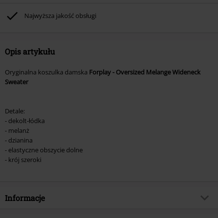
(płyt CD, LP, itp.), książek, biletów, voucherów prezentowych, artykułów:
Rammstein, (Till) Lindemann, Böhse Onkelz, Broilers, Die Ärzte, Die Toten
Najwyższa jakość obsługi
Hosen, Metality oraz artykułów z donacją w cenie.
Opis artykułu
Oryginalna koszulka damska
Forplay - Oversized Melange Wideneck
Sweater
Detale:
- dekolt-łódka
- melanż
- dzianina
- elastyczne obszycie dolne
- krój szeroki
Informacje