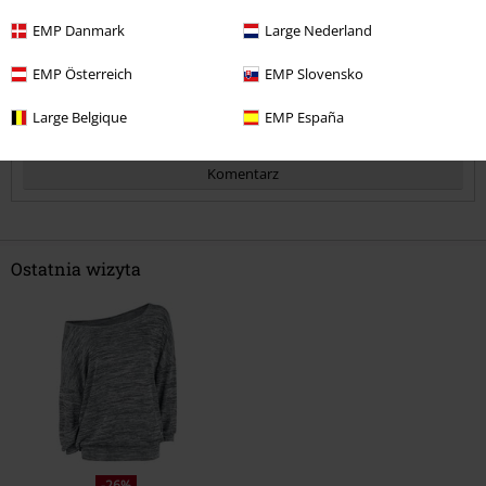
EMP Danmark
Large Nederland
Opinia zweryfikowana
Czy ta opinia okazała się pomocna?
EMP Österreich
EMP Slovensko
Large Belgique
EMP España
Komentarz
Ostatnia wizyta
Prześlij komentarz
-26%