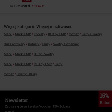
RCD
219.90 zł
161.42 zł
Więcej kategorii. Więcej możliwości.
Marki
Marki EMP
Kobiety
RED by EMP
Odzież
Bluzy i Swetry
Duże rozmiary
Kobiety
Bluzy
Swetry z dzianiny
Marki
Marki EMP
Bluzy i Swetry
Marki
Marki EMP
RED by EMP
Bluzy
Odzież
Swetry i Bluzy
15%
Newsletter
Rabat
Zapisz się teraz i zyskaj Voucher 15%
Zobacz
więcej