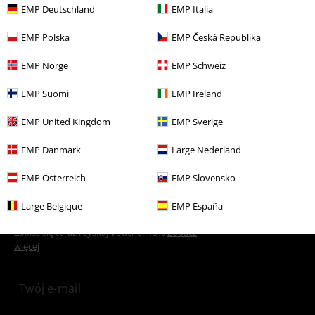
Więcej kategorii. Więcej możliwości.
EMP Deutschland
EMP Italia
Wyprzedaż %
Zespoły
Dla domu
EMP Polska
EMP Česká Republika
Nowości
Zespoły
Dla domu
EMP Norge
EMP Schweiz
Zespoły
Artykuły dekoracyjne
EMP Suomi
EMP Ireland
Wyprzedaż %
OUTLET
Lifestyle i Czas wolny
EMP United Kingdom
EMP Sverige
Zespoły
Gatunki muzyczne
EMP Danmark
Large Nederland
EMP Österreich
EMP Slovensko
15%
Large Belgique
EMP España
Newsletter
Rabat
Zapisz się teraz i zyskaj Voucher 15%
Zobacz
więcej