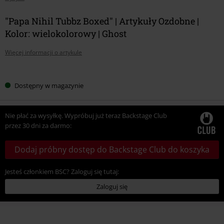
"Papa Nihil Tubbz Boxed" | Artykuły Ozdobne |
Kolor: wielokolorowy | Ghost
Więcej informacji o artykule
Wybierz
Dostępny w magazynie
swój
rozmiar
Nie płać za wysyłkę. Wypróbuj już teraz Backstage Club
przez 30 dni za darmo:
Dodaj próbny dostęp do Backstage Club do koszyka
Jesteś członkiem BSC? Zaloguj się tutaj:
Zaloguj się