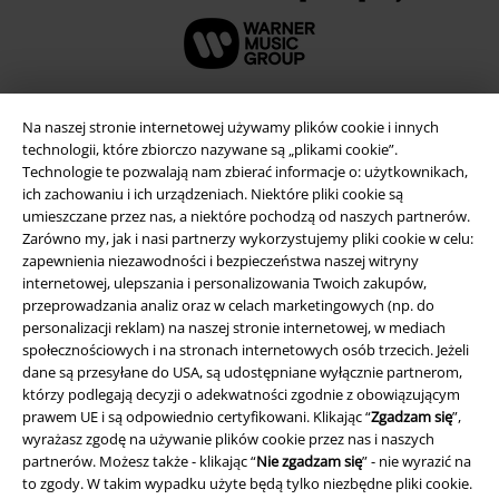
Na naszej stronie internetowej używamy plików cookie i innych
technologii, które zbiorczo nazywane są „plikami cookie”.
Technologie te pozwalają nam zbierać informacje o: użytkownikach,
ich zachowaniu i ich urządzeniach. Niektóre pliki cookie są
umieszczane przez nas, a niektóre pochodzą od naszych partnerów.
Zarówno my, jak i nasi partnerzy wykorzystujemy pliki cookie w celu:
zapewnienia niezawodności i bezpieczeństwa naszej witryny
internetowej, ulepszania i personalizowania Twoich zakupów,
przeprowadzania analiz oraz w celach marketingowych (np. do
Informacje prawne
personalizacji reklam) na naszej stronie internetowej, w mediach
społecznościowych i na stronach internetowych osób trzecich. Jeżeli
Regulamin
dane są przesyłane do USA, są udostępniane wyłącznie partnerom,
którzy podlegają decyzji o adekwatności zgodnie z obowiązującym
Dane firmy
prawem UE i są odpowiednio certyfikowani. Klikając “
Zgadzam się
”,
wyrażasz zgodę na używanie plików cookie przez nas i naszych
Polityka prywatności
partnerów. Możesz także - klikając “
Nie zgadzam się
” - nie wyrazić na
to zgody. W takim wypadku użyte będą tylko niezbędne pliki cookie.