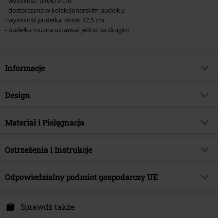
- wysokość: około 9 cm
- dostarczana w kolekcjonerskim pudełku
- wysokość pudełka: około 12,5 cm
- pudełka można ustawiać jedno na drugim
Informacje
Numer artykułu
578752
Design
Tytuł:
Papa Nihil Tubbz Boxed
Rodzaj artykułu
Artykuły Ozdobne
Gatunek muzyczny
Materiał i Pielęgnacja
Doom
Kolor
wielokolorowy
Kategoria produktu
Merch Zespołów, Zespoły,
Materiał wierzchni
Polichlorek winylu
Prezenty
Ostrzeżenia i Instrukcje
Licencja
Oficjalnie licencjonowany produkt
Ostrzeżenie: Nie nadaje się dla dzieci w wieku poniżej 3 lat.
Odpowiedzialny podmiot gospodarczy UE
Zespół
Ghost
Ryzyko uduszenia za sprawą małych elementów
Data premiery
2024-11-08
TB EC REP EUROPEAN SL
Calle Marcelo Usera 60
Sprawdź także
28026 Madrid