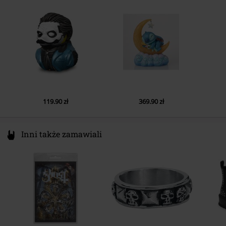
M
Spain
eureg@tbvat.com
119.90 zł
369.90 zł
Inni także zamawiali