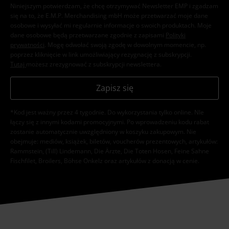
Niniejszym potwierdzam, że chcę otrzymywać Newsletter EMP i zgadzam
się na to, że E.M.P. Merchandising mbH może przetwarzać moje dane
osobowe i wysyłać mi regularnie informacje o swoich produktach. Moje
dane osobowe będą przetwarzane zgodnie z zapisami
Polityki
prywatności
. Mogę odwołać swoją zgodę w dowolnym momencie, np.
poprzez kliknięcie w link umożliwiający rezygnację z subskrypcji.
Tutaj
możesz zrezygnować z subskrypcji newslettera.
Zapisz się
*Kod jest ważny przez 4 tygodnie. Do wykorzystania tylko online. NIe
łączy się z innymi kodami promocyjnymi. Po wprowadzeniu kodu rabat
zostanie automatycznie uwzględniony w koszyku zakupowym. Nie
obejmuje: mediów, książek, biletów, voucherów prezentowych, artykułów:
Rammstein, (Till) Lindemann, Die Ärzte, Die Toten Hosen, Feine Sahne
Fischfilet, Broilers, Böhse Onkelz oraz artykułów z donacją w cenie.