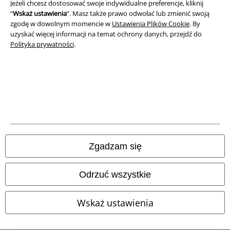
Unieszkodliwianie odpadów i ochrona środowiska
Jeżeli chcesz dostosować swoje indywidualne preferencje, kliknij
“
Wskaż ustawienia
”. Masz także prawo odwołać lub zmienić swoją
zgodę w dowolnym momencie w
Ustawienia Plików Cookie
. By
Deklaracja Zgodności
uzyskać więcej informacji na temat ochrony danych, przejdź do
Polityka prywatności
.
Informacje dotyczące dostępności
Ustawienia Plików Cookie
Skorzystaj z prawa do odstąpienia od umowy
Wszystkie ceny zawierają podatek VAT. Nie zawierają
kosztów
wysyłki.
© 1986-2026 E.M.P. Merchandising HGmbH
Zgadzam się
Odrzuć wszystkie
Sklepy internetowe EMP
Wskaż ustawienia
EMP International