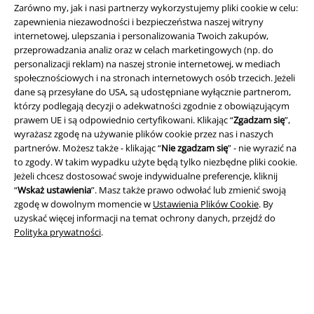
Zarówno my, jak i nasi partnerzy wykorzystujemy pliki cookie w celu:
Aplikację EMP
zapewnienia niezawodności i bezpieczeństwa naszej witryny
Ściągnij nową aplikację EMP - ZA DARMO - i korzystaj z nowych
internetowej, ulepszania i personalizowania Twoich zakupów,
funkcji!
przeprowadzania analiz oraz w celach marketingowych (np. do
personalizacji reklam) na naszej stronie internetowej, w mediach
społecznościowych i na stronach internetowych osób trzecich. Jeżeli
dane są przesyłane do USA, są udostępniane wyłącznie partnerom,
którzy podlegają decyzji o adekwatności zgodnie z obowiązującym
prawem UE i są odpowiednio certyfikowani. Klikając “
Zgadzam się
”,
A Warner Music Group Company
wyrażasz zgodę na używanie plików cookie przez nas i naszych
partnerów. Możesz także - klikając “
Nie zgadzam się
” - nie wyrazić na
to zgody. W takim wypadku użyte będą tylko niezbędne pliki cookie.
Jeżeli chcesz dostosować swoje indywidualne preferencje, kliknij
“
Wskaż ustawienia
”. Masz także prawo odwołać lub zmienić swoją
zgodę w dowolnym momencie w
Ustawienia Plików Cookie
. By
uzyskać więcej informacji na temat ochrony danych, przejdź do
Polityka prywatności
.