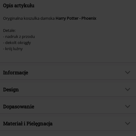
Opis artykułu
Oryginalna koszulka damska
Harry Potter - Phoenix
Detale:
- nadruk z przodu
- dekolt okrągły
- krój luźny
Informacje
Numer artykułu
371352
Design
Tytuł:
Phoenix
Rodzaj artykułu
T-Shirt
TYLKO w EMP
Dopasowanie
Tak
Wzór
Jednolity
Kategoria produktu
Merch dla Fanów, Film, Hogwart
Krój - Top
Szeroki
Nadruk
Materiał i Pielęgnacja
Tak
Signature Collection
Nie
Długość (odzież)
Długa
Dekolt
Dekolt-Łódka
Licencja
Oficjalnie licencjonowany produkt