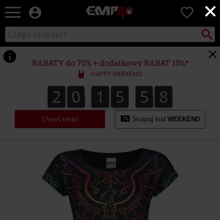
×
EMP
0
-
Merch
Szukaj
Wyszukaj
dla
katalog
Fanów:
Muzyki,
RABATY do 70% + dodatkowy RABAT 15%*
Filmów,
HAPPY WEEKEND
Seriali
i
2
0
1
5
5
8
2
0
1
5
5
7
6
0
9
7
8
Gier
-
Moda
Chwyć teraz!
Skopiuj kod
WEEKEND
Alternatywna.
https://www.emp-
shop.pl/p/phoenix/371352.html