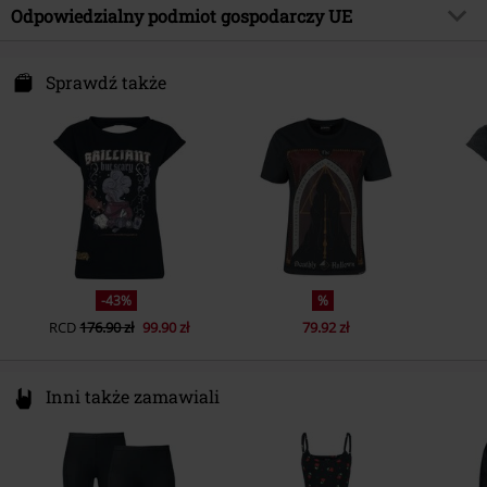
Materiał wierzchni
95% poliester, 5% elastan
Odpowiedzialny podmiot gospodarczy UE
Rodzaj kołnierza
Bez kołnierza
Entertainment
Harry Potter
Instrukcje użytkowania
Pranie w pralce
Krój rękawa
Wyściełane ramiona
Nastrovje P. GmbH & Co. KG
Data premiery
2018-04-06
Niederwiesenstr. 28
Sprawdź także
Długość rękawa
Rękaw krótki
Płeć
Kobiety
78050 Villingen-Schwenningen
Kieszenie
Germany
Bez kieszeni
Kolor
czarny
-43%
%
RCD
176.90 zł
99.90 zł
79.92 zł
Inni także zamawiali