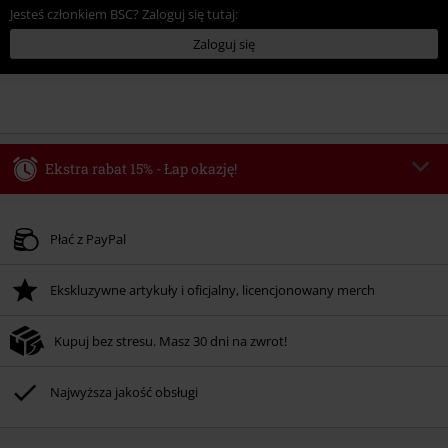
Jesteś członkiem BSC? Zaloguj się tutaj:
Zaloguj się
Ekstra rabat 15% - Łap okazję!
Kod vouchera
WEEKEND
Skopiuj kod
Obowiązuje do 2026-08-09
Płać z PayPal
Tylko online. Minimalna wartość zamówienia: 219.90 zł.
Ekskluzywne artykuły i oficjalny, licencjonowany merch
Rabat zostanie automatycznie uwzględniony po wprowadzeniu kodu w czasie
procesu realizacji zamówienia.
Kupuj bez stresu. Masz 30 dni na zwrot!
Nie łączy się z innymi kodami promocyjnymi. Promocja nie obejmuje: mediów
(płyt CD, LP, itp.), książek, biletów, voucherów prezentowych, artykułów:
Rammstein, (Till) Lindemann, Böhse Onkelz, Broilers, Die Ärzte, Die Toten
Najwyższa jakość obsługi
Hosen, Metality oraz artykułów z donacją w cenie.