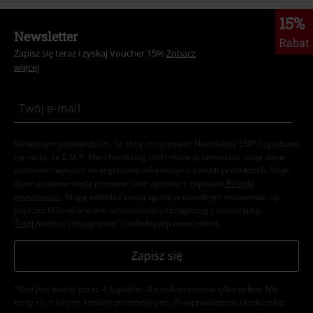
15%
Newsletter
Rabat
Zapisz się teraz i zyskaj Voucher 15%
Zobacz
więcej
Niniejszym potwierdzam, że chcę otrzymywać Newsletter EMP i zgadzam
się na to, że E.M.P. Merchandising mbH może przetwarzać moje dane
osobowe i wysyłać mi regularnie informacje o swoich produktach. Moje
dane osobowe będą przetwarzane zgodnie z zapisami
Polityki
prywatności
. Mogę odwołać swoją zgodę w dowolnym momencie, np.
poprzez kliknięcie w link umożliwiający rezygnację z subskrypcji.
Tutaj
możesz zrezygnować z subskrypcji newslettera.
Zapisz się
*Kod jest ważny przez 4 tygodnie. Do wykorzystania tylko online. NIe
łączy się z innymi kodami promocyjnymi. Po wprowadzeniu kodu rabat