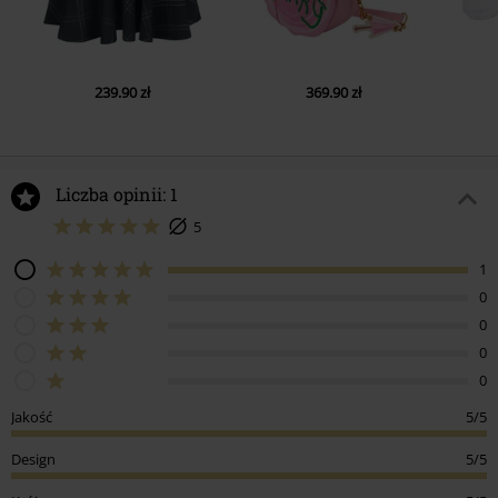
239.90 zł
369.90 zł
Liczba opinii: 1
5
1
0
0
0
0
Jakość
5/5
Design
5/5