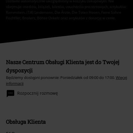
zostanie automatycznie uwzględniony w koszyku zakupowym. Nie
obejmuje: mediów, książek, biletów, voucherów prezentowych, artykułów:
Rammstein, (Till) Lindemann, Die Ärzte, Die Toten Hosen, Feine Sahne
Fischfilet, Broilers, Böhse Onkelz oraz artykułów z donacją w cenie.
Nasze Centrum Obsługi Klienta jest do Twojej
dyspozycji
Będziemy dostępni ponownie: Poniedziałek od 09:00 do 17:00.
Więcej
informacji
Rozpocznij rozmowę
Obsługa Klienta