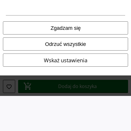
Informacje prawne
Regulamin
Zgadzam się
Dane firmy
Odrzuć wszystkie
Polityka prywatności
Unieszkodliwianie odpadów i ochrona środowiska
Wskaż ustawienia
Deklaracja Zgodności
Informacje dotyczące dostępności
Dodaj do koszyka
Ustawienia Plików Cookie
Skorzystaj z prawa do odstąpienia od umowy
Wszystkie ceny zawierają podatek VAT. Nie zawierają
kosztów
wysyłki.