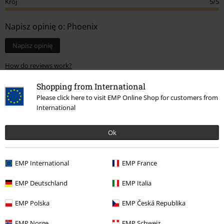
Krój
5/5
Napisz opinię o: Phoenix
Napisz opinię
How do reviews work?
Sortuj według
Data
Przydatność
Shopping from International
Please click here to visit EMP Online Shop for customers from
International
Katarzyna K.
Ok
1 Opinia
Opublikowana: piątek, 2024-11-08
EMP International
EMP France
Bluzka bardzo wygodna
Świetnie się nosi
EMP Deutschland
EMP Italia
EMP Polska
EMP Česká Republika
EMP Norge
EMP Schweiz