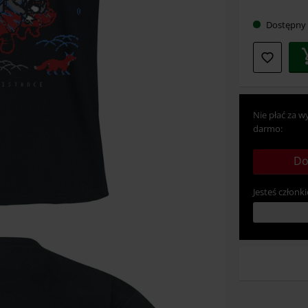
rozmia
Dostępny
Nie płać za w
darmo:
Do
Jesteś członki