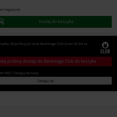
r
 w magazynie
Dodaj do koszyka
ysyłkę. Wypróbuj już teraz Backstage Club przez 30 dni za
daj próbny dostęp do Backstage Club do koszyka
em BSC? Zaloguj się tutaj:
Zaloguj się