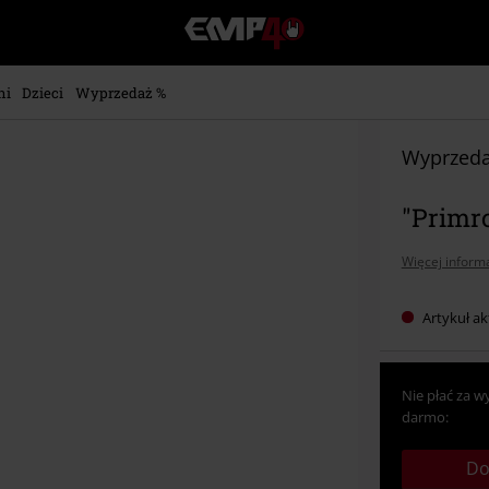
EMP
-
Merch
dla
ni
Dzieci
Wyprzedaż %
Fanów:
Muzyki,
Filmów,
Wyprzeda
Seriali
i
"Primro
Gier
-
Moda
Więcej informa
Alternatywna.
Artykuł ak
Nie płać za w
darmo:
Do