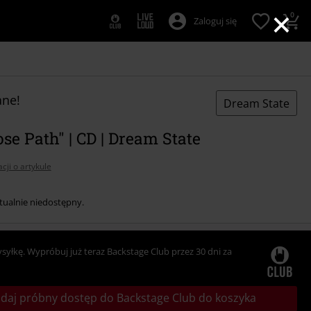
×
0
Zaloguj się
ne!
Dream State
se Path" | CD | Dream State
cji o artykule
tualnie niedostępny.
ysyłkę. Wypróbuj już teraz Backstage Club przez 30 dni za
daj próbny dostęp do Backstage Club do koszyka