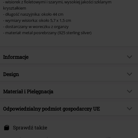
- wisiorek z fioletowymi i szarymi, wysokiej jakości szklanym
kryształkiem
- długość naszyjnika: około 44 cm
- wymiary wisiorka: około 5,7 x 1,5 cm
- dostarczany w woreczku z organzy
- materiał: metal posrebrzany (925 sterling silver)
Informacje
Numer artykułu
573945
Design
Tytuł:
Purple Streak
Rodzaj artykułu
Naszyjnik
Brand
Materiał i Pielęgnacja
Krikor
Kolor
srebrny
Kategoria produktu
Romance, Prezenty
Materiał wierzchni
srebro (925 Sterling Silver)
Odpowiedzialny podmiot gospodarczy UE
Data premiery
2024-09-23
Płeć
Kobiety
A. Krikor GmbH
Pinneichenstr. 23
Sprawdź także
32757 Detmold