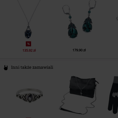
Germany
mail@krikor.de
%
179.90 zł
135.92 zł
Inni także zamawiali