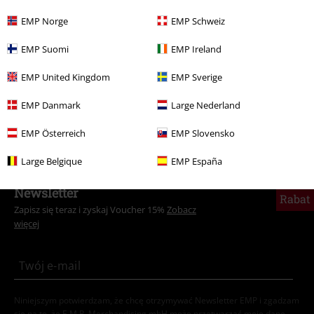
Kobiety
Biżuteria
Naszyjniki
EMP Norge
EMP Schweiz
Nowości
Biżuteria
Naszyjniki
EMP Suomi
EMP Ireland
Odzież & akcesoria
Biżuteria i Dodatki
Naszyjniki
EMP United Kingdom
EMP Sverige
Motywy
Pomysły na prezenty
Kobiety
EMP Danmark
Large Nederland
Marki
Biżuteria
EMP Österreich
EMP Slovensko
Large Belgique
EMP España
15%
Newsletter
Rabat
Zapisz się teraz i zyskaj Voucher 15%
Zobacz
więcej
Niniejszym potwierdzam, że chcę otrzymywać Newsletter EMP i zgadzam
się na to, że E.M.P. Merchandising mbH może przetwarzać moje dane