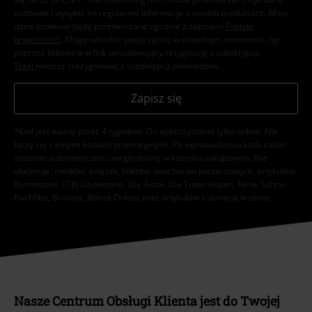
osobowe i wysyłać mi regularnie informacje o swoich produktach. Moje
dane osobowe będą przetwarzane zgodnie z zapisami
Polityki
prywatności
. Mogę odwołać swoją zgodę w dowolnym momencie, np.
poprzez kliknięcie w link umożliwiający rezygnację z subskrypcji.
Tutaj
możesz zrezygnować z subskrypcji newslettera.
Zapisz się
*Kod jest ważny przez 4 tygodnie. Do wykorzystania tylko online. NIe
łączy się z innymi kodami promocyjnymi. Po wprowadzeniu kodu rabat
zostanie automatycznie uwzględniony w koszyku zakupowym. Nie
obejmuje: mediów, książek, biletów, voucherów prezentowych, artykułów:
Rammstein, (Till) Lindemann, Die Ärzte, Die Toten Hosen, Feine Sahne
Fischfilet, Broilers, Böhse Onkelz oraz artykułów z donacją w cenie.
Nasze Centrum Obsługi Klienta jest do Twojej