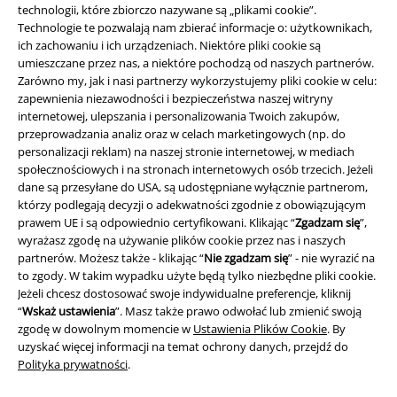
technologii, które zbiorczo nazywane są „plikami cookie”.
Technologie te pozwalają nam zbierać informacje o: użytkownikach,
ich zachowaniu i ich urządzeniach. Niektóre pliki cookie są
umieszczane przez nas, a niektóre pochodzą od naszych partnerów.
Zarówno my, jak i nasi partnerzy wykorzystujemy pliki cookie w celu:
zapewnienia niezawodności i bezpieczeństwa naszej witryny
internetowej, ulepszania i personalizowania Twoich zakupów,
przeprowadzania analiz oraz w celach marketingowych (np. do
personalizacji reklam) na naszej stronie internetowej, w mediach
społecznościowych i na stronach internetowych osób trzecich. Jeżeli
dane są przesyłane do USA, są udostępniane wyłącznie partnerom,
którzy podlegają decyzji o adekwatności zgodnie z obowiązującym
Informacje prawne
prawem UE i są odpowiednio certyfikowani. Klikając “
Zgadzam się
”,
wyrażasz zgodę na używanie plików cookie przez nas i naszych
Regulamin
partnerów. Możesz także - klikając “
Nie zgadzam się
” - nie wyrazić na
to zgody. W takim wypadku użyte będą tylko niezbędne pliki cookie.
Dane firmy
Jeżeli chcesz dostosować swoje indywidualne preferencje, kliknij
“
Wskaż ustawienia
”. Masz także prawo odwołać lub zmienić swoją
zgodę w dowolnym momencie w
Ustawienia Plików Cookie
. By
Polityka prywatności
uzyskać więcej informacji na temat ochrony danych, przejdź do
Polityka prywatności
.
Unieszkodliwianie odpadów i ochrona środowiska