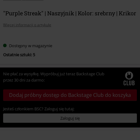
"Purple Streak" | Naszyjnik | Kolor: srebrny | Krikor
Więcej informacji o artykule
Wybierz
Dostępny w magazynie
swój
Ostatnie sztuki: 5
rozmiar
Nie płać za wysyłkę. Wypróbuj już teraz Backstage Club
przez 30 dni za darmo:
Dodaj próbny dostęp do Backstage Club do koszyka
Jesteś członkiem BSC? Zaloguj się tutaj:
Zaloguj się