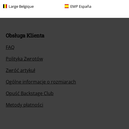
Large Belgique
EMP España
Rozpocznij rozmowę
Obsługa Klienta
FAQ
Polityka Zwrotów
Zwróć artykuł
Ogólne informacje o rozmiarach
Opuść Backstage Club
Metody płatności