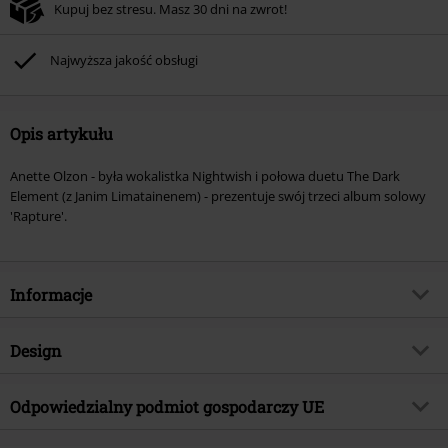
Kupuj bez stresu. Masz 30 dni na zwrot!
Najwyższa jakość obsługi
Opis artykułu
Anette Olzon - była wokalistka Nightwish i połowa duetu The Dark
Element (z Janim Limatainenem) - prezentuje swój trzeci album solowy
'Rapture'.
Informacje
Numer artykułu
569398
Design
Tytuł:
Rapture
Rodzaj artykułu
CD
Gatunek muzyczny
Odpowiedzialny podmiot gospodarczy UE
Rock
Media - Format
CD
Kategoria produktu
Zespoły
OPEN - Orchard Physical European Network GmbH