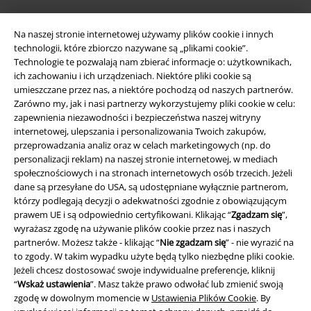
Na naszej stronie internetowej używamy plików cookie i innych
technologii, które zbiorczo nazywane są „plikami cookie”.
Technologie te pozwalają nam zbierać informacje o: użytkownikach,
ich zachowaniu i ich urządzeniach. Niektóre pliki cookie są
umieszczane przez nas, a niektóre pochodzą od naszych partnerów.
Zarówno my, jak i nasi partnerzy wykorzystujemy pliki cookie w celu:
zapewnienia niezawodności i bezpieczeństwa naszej witryny
Informacje prawne
internetowej, ulepszania i personalizowania Twoich zakupów,
przeprowadzania analiz oraz w celach marketingowych (np. do
Regulamin
personalizacji reklam) na naszej stronie internetowej, w mediach
społecznościowych i na stronach internetowych osób trzecich. Jeżeli
Dane firmy
dane są przesyłane do USA, są udostępniane wyłącznie partnerom,
którzy podlegają decyzji o adekwatności zgodnie z obowiązującym
prawem UE i są odpowiednio certyfikowani. Klikając “
Zgadzam się
”,
Polityka prywatności
wyrażasz zgodę na używanie plików cookie przez nas i naszych
partnerów. Możesz także - klikając “
Nie zgadzam się
” - nie wyrazić na
Unieszkodliwianie odpadów i ochrona środowiska
to zgody. W takim wypadku użyte będą tylko niezbędne pliki cookie.
Jeżeli chcesz dostosować swoje indywidualne preferencje, kliknij
Deklaracja Zgodności
“
Wskaż ustawienia
”. Masz także prawo odwołać lub zmienić swoją
zgodę w dowolnym momencie w
Ustawienia Plików Cookie
. By