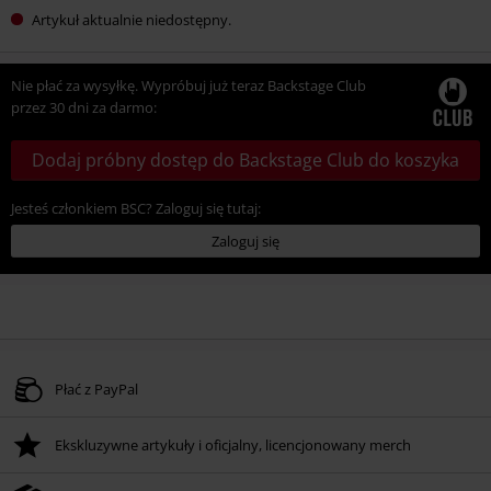
Artykuł aktualnie niedostępny.
Nie płać za wysyłkę. Wypróbuj już teraz Backstage Club
przez 30 dni za darmo:
Dodaj próbny dostęp do Backstage Club do koszyka
Jesteś członkiem BSC? Zaloguj się tutaj:
Zaloguj się
Płać z PayPal
Ekskluzywne artykuły i oficjalny, licencjonowany merch