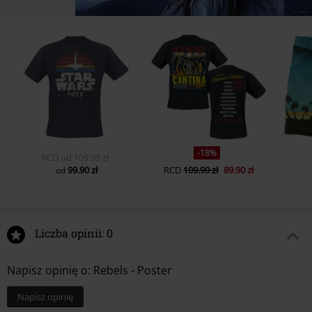
-18%
RCD
od
109.99 zł
99.90 zł
RCD
109.90 zł
89.90 zł
od
Liczba opinii: 0
Napisz opinię o: Rebels - Poster
Napisz opinię