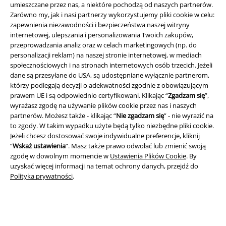
umieszczane przez nas, a niektóre pochodzą od naszych partnerów.
Zarówno my, jak i nasi partnerzy wykorzystujemy pliki cookie w celu:
zapewnienia niezawodności i bezpieczeństwa naszej witryny
A Warner Music Group Company
internetowej, ulepszania i personalizowania Twoich zakupów,
przeprowadzania analiz oraz w celach marketingowych (np. do
personalizacji reklam) na naszej stronie internetowej, w mediach
społecznościowych i na stronach internetowych osób trzecich. Jeżeli
dane są przesyłane do USA, są udostępniane wyłącznie partnerom,
którzy podlegają decyzji o adekwatności zgodnie z obowiązującym
prawem UE i są odpowiednio certyfikowani. Klikając “
Zgadzam się
”,
wyrażasz zgodę na używanie plików cookie przez nas i naszych
partnerów. Możesz także - klikając “
Nie zgadzam się
” - nie wyrazić na
to zgody. W takim wypadku użyte będą tylko niezbędne pliki cookie.
Jeżeli chcesz dostosować swoje indywidualne preferencje, kliknij
“
Wskaż ustawienia
”. Masz także prawo odwołać lub zmienić swoją
zgodę w dowolnym momencie w
Ustawienia Plików Cookie
. By
uzyskać więcej informacji na temat ochrony danych, przejdź do
Polityka prywatności
.
Informacje prawne
Regulamin
Dane firmy