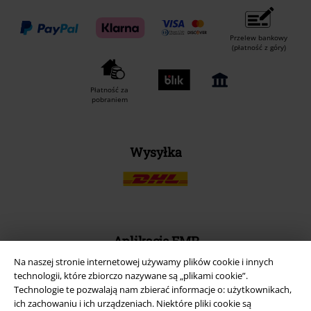
Przelew bankowy
(płatność z góry)
Płatność za
pobraniem
Wysyłka
Aplikację EMP
Ściągnij nową aplikację EMP - ZA DARMO - i korzystaj z nowych
Na naszej stronie internetowej używamy plików cookie i innych
funkcji!
technologii, które zbiorczo nazywane są „plikami cookie”.
Technologie te pozwalają nam zbierać informacje o: użytkownikach,
ich zachowaniu i ich urządzeniach. Niektóre pliki cookie są