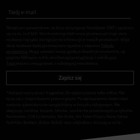
Niniejszym potwierdzam, że chcę otrzymywać Newsletter EMP i zgadzam
się na to, że E.M.P. Merchandising mbH może przetwarzać moje dane
osobowe i wysyłać mi regularnie informacje o swoich produktach. Moje
dane osobowe będą przetwarzane zgodnie z zapisami
Polityki
prywatności
. Mogę odwołać swoją zgodę w dowolnym momencie, np.
poprzez kliknięcie w link umożliwiający rezygnację z subskrypcji.
Tutaj
możesz zrezygnować z subskrypcji newslettera.
Zapisz się
*Kod jest ważny przez 4 tygodnie. Do wykorzystania tylko online. NIe
łączy się z innymi kodami promocyjnymi. Po wprowadzeniu kodu rabat
zostanie automatycznie uwzględniony w koszyku zakupowym. Nie
obejmuje: mediów, książek, biletów, voucherów prezentowych, artykułów:
Rammstein, (Till) Lindemann, Die Ärzte, Die Toten Hosen, Feine Sahne
Fischfilet, Broilers, Böhse Onkelz oraz artykułów z donacją w cenie.