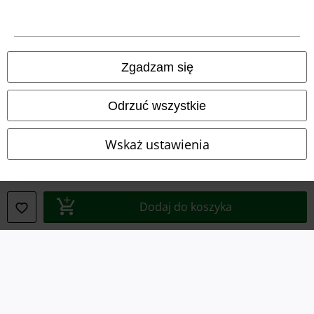
Polityka prywatności
Unieszkodliwianie odpadów i ochrona środowiska
Zgadzam się
Deklaracja Zgodności
Odrzuć wszystkie
Informacje dotyczące dostępności
Wskaż ustawienia
Ustawienia Plików Cookie
Skorzystaj z prawa do odstąpienia od umowy
Dodaj do koszyka
Wszystkie ceny zawierają podatek VAT. Nie zawierają
kosztów
wysyłki.
© 1986-2026 E.M.P. Merchandising HGmbH