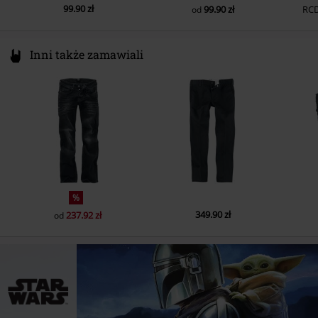
99.90 zł
99.90 zł
RC
od
Inni także zamawiali
%
349.90 zł
237.92 zł
od