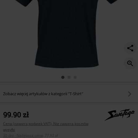
Zobacz więcej artykułów z kategorii "T-Shirt"
99.90 zł
Cena (zawiera podatek VAT), Nie zawiera kosztów
wysyłki
30 dni - Najlepsza cena
:
77.92 zł