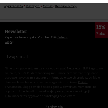
Wyprzedaż %
Mężczyźni
Odzież
Koszulki & topy
15%
Newsletter
Rabat
Zapisz się teraz i zyskaj Voucher 15%
Zobacz
więcej
Niniejszym potwierdzam, że chcę otrzymywać Newsletter EMP i zgadzam
się na to, że E.M.P. Merchandising mbH może przetwarzać moje dane
osobowe i wysyłać mi regularnie informacje o swoich produktach. Moje
dane osobowe będą przetwarzane zgodnie z zapisami
Polityki
prywatności
. Mogę odwołać swoją zgodę w dowolnym momencie, np.
poprzez kliknięcie w link umożliwiający rezygnację z subskrypcji.
Tutaj
możesz zrezygnować z subskrypcji newslettera.
Zapisz się