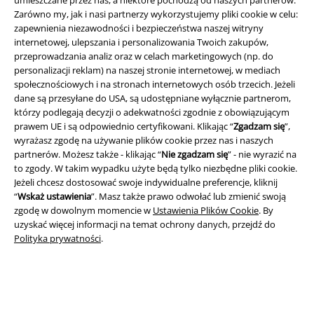
umieszczane przez nas, a niektóre pochodzą od naszych partnerów.
Zarówno my, jak i nasi partnerzy wykorzystujemy pliki cookie w celu:
zapewnienia niezawodności i bezpieczeństwa naszej witryny
internetowej, ulepszania i personalizowania Twoich zakupów,
przeprowadzania analiz oraz w celach marketingowych (np. do
personalizacji reklam) na naszej stronie internetowej, w mediach
Informacje prawne
społecznościowych i na stronach internetowych osób trzecich. Jeżeli
Regulamin
dane są przesyłane do USA, są udostępniane wyłącznie partnerom,
którzy podlegają decyzji o adekwatności zgodnie z obowiązującym
prawem UE i są odpowiednio certyfikowani. Klikając “
Zgadzam się
”,
Dane firmy
wyrażasz zgodę na używanie plików cookie przez nas i naszych
partnerów. Możesz także - klikając “
Nie zgadzam się
” - nie wyrazić na
Polityka prywatności
to zgody. W takim wypadku użyte będą tylko niezbędne pliki cookie.
Jeżeli chcesz dostosować swoje indywidualne preferencje, kliknij
Unieszkodliwianie odpadów i ochrona środowiska
“
Wskaż ustawienia
”. Masz także prawo odwołać lub zmienić swoją
zgodę w dowolnym momencie w
Ustawienia Plików Cookie
. By
Deklaracja Zgodności
uzyskać więcej informacji na temat ochrony danych, przejdź do
Polityka prywatności
.
Informacje dotyczące dostępności
Ustawienia Plików Cookie