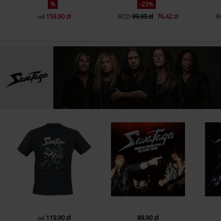
%
-23%
159.90 zł
RCD
99.90 zł
76.42 zł
R
od
119.90 zł
89.90 zł
od