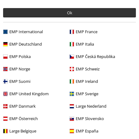
Ok
EMP International
EMP France
EMP Deutschland
EMP Italia
EMP Polska
EMP Česká Republika
99.90 zł
EMP Norge
EMP Schweiz
EMP Suomi
EMP Ireland
Więcej kategorii. Więcej możliwości.
EMP United Kingdom
EMP Sverige
Odzież & akcesoria
Góra
Koszulki
EMP Danmark
Large Nederland
Motywy
Czarna odzież
Czarne koszulki
EMP Österreich
EMP Slovensko
Odzież
Koszulki i Topy
Koszulki
Large Belgique
EMP España
Motywy
Festiwale i Koncerty
Merch-zespolow