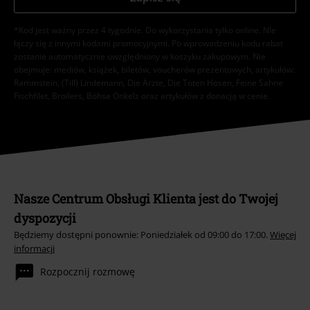
*Kod jest ważny przez 4 tygodnie. Do wykorzystania tylko online. NIe
łączy się z innymi kodami promocyjnymi. Po wprowadzeniu kodu rabat
zostanie automatycznie uwzględniony w koszyku zakupowym. Nie
obejmuje: mediów, książek, biletów, voucherów prezentowych, artykułów:
Rammstein, (Till) Lindemann, Die Ärzte, Die Toten Hosen, Feine Sahne
Fischfilet, Broilers, Böhse Onkelz oraz artykułów z donacją w cenie.
Nasze Centrum Obsługi Klienta jest do Twojej
dyspozycji
Będziemy dostępni ponownie: Poniedziałek od 09:00 do 17:00.
Więcej
informacji
Rozpocznij rozmowę