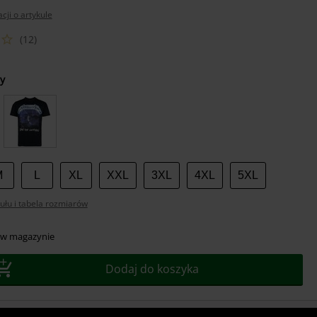
cji o artykule
(12)
z
y
r
M
L
XL
XXL
3XL
4XL
5XL
ułu i tabela rozmiarów
 w magazynie
Dodaj do koszyka