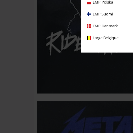
EMP Polska
EMP Suomi
EMP Danmark
Large Belgique