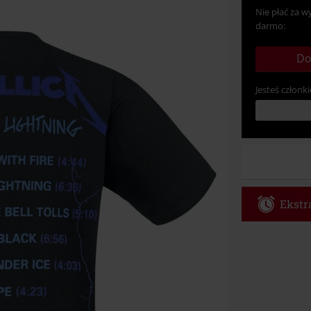
Nie płać za w
darmo:
Do
Jesteś członki
Ekstra
Kod vou
Obowiązuje d
Tylko online. 
Rabat zostani
realizacji zam