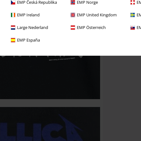
EMP Česká Republika
EMP Norge
EM
EMP Ireland
EMP United Kingdom
EM
Large Nederland
EMP Österreich
EM
EMP España