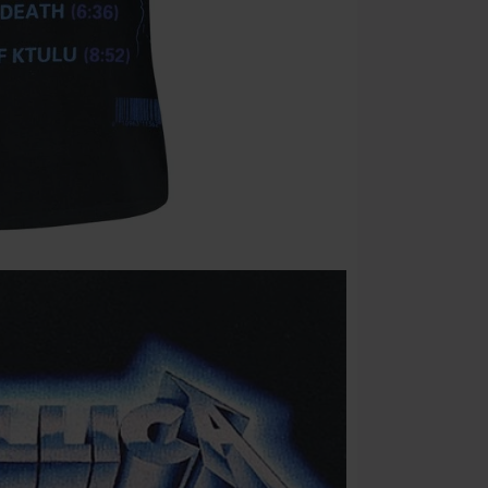
Nie łączy się 
itp.), książek
Böhse Onkelz, 
cenie.