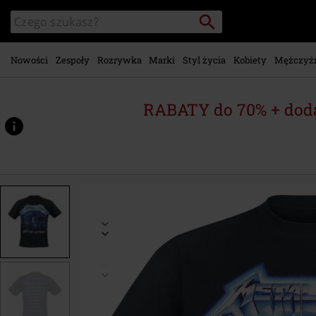
Przejdź do
Szukaj
Wyszukaj
głównej
katalog
zawartości
Nowości
Zespoły
Rozrywka
Marki
Styl życia
Kobiety
Mężczyź
RABATY do 70% + dod
https://www.emp-
shop.pl/p/ride-
the-
lightning/351667.html