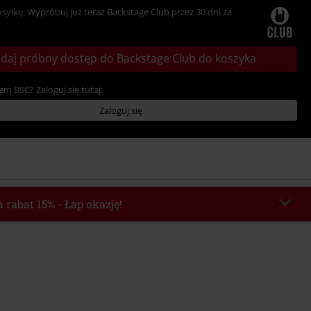
ysyłkę. Wypróbuj już teraz Backstage Club przez 30 dni za
daj próbny dostęp do Backstage Club do koszyka
em BSC? Zaloguj się tutaj:
Zaloguj się
 rabat 15% - Łap okazję!
chera
WEEKEND
Skopiuj kod
o 2026-08-09
Minimalna wartość zamówienia: 219.90 zł.
e automatycznie uwzględniony po wprowadzeniu kodu w czasie procesu
ówienia.