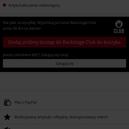
Artykuł aktualnie niedostępny.
Nie płać za wysyłkę. Wypróbuj już teraz Backstage Club
przez 30 dni za darmo:
Dodaj próbny dostęp do Backstage Club do koszyka
Jesteś członkiem BSC? Zaloguj się tutaj:
Zaloguj się
Płać z PayPal
Ekskluzywne artykuły i oficjalny, licencjonowany merch