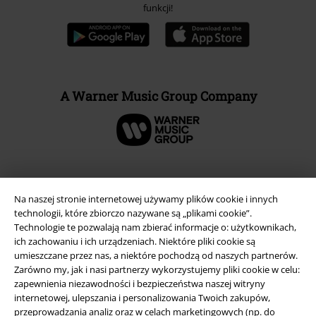
funkcji!
A Warner Music Group Company
Na naszej stronie internetowej używamy plików cookie i innych
technologii, które zbiorczo nazywane są „plikami cookie”.
Technologie te pozwalają nam zbierać informacje o: użytkownikach,
ich zachowaniu i ich urządzeniach. Niektóre pliki cookie są
umieszczane przez nas, a niektóre pochodzą od naszych partnerów.
Zarówno my, jak i nasi partnerzy wykorzystujemy pliki cookie w celu:
zapewnienia niezawodności i bezpieczeństwa naszej witryny
internetowej, ulepszania i personalizowania Twoich zakupów,
Informacje prawne
przeprowadzania analiz oraz w celach marketingowych (np. do