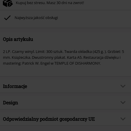
Kupuj bez stresu. Masz 30 dni na zwrot!
Najwyższa jakość obsługi
Opis artykułu
2 LP. Czarny winyl. Limit: 300 sztuk. Twarda okładka (425 g. ). Grzbiet: 5
mm. Książeczka. Dwustronny plakat. Karta A5. Restauracja dźwięku i
mastering: Patrick W. Engel w TEMPLE OF DISHARMONY.
Informacje
Numer artykułu
567833
Design
Tytuł:
Rise up
Rodzaj artykułu
LP
Gatunek muzyczny
Odpowiedzialny podmiot gospodarczy UE
Heavy Metal
Media - Format
CD
Kategoria produktu
Zespoły
Virgin Music Group BV