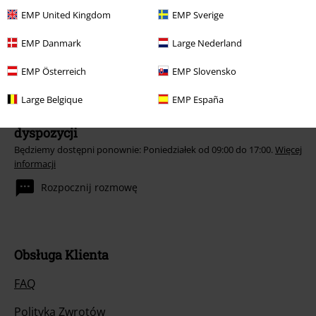
Fischfilet, Broilers, Böhse Onkelz oraz artykułów z donacją w cenie.
EMP United Kingdom
EMP Sverige
EMP Danmark
Large Nederland
EMP Österreich
EMP Slovensko
Large Belgique
EMP España
Nasze Centrum Obsługi Klienta jest do Twojej
dyspozycji
Będziemy dostępni ponownie: Poniedziałek od 09:00 do 17:00.
Więcej
informacji
Rozpocznij rozmowę
Obsługa Klienta
FAQ
Polityka Zwrotów