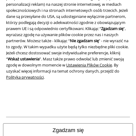
Regulamin
personalizacji reklam) na naszej stronie internetowej, w mediach
społecznościowych i na stronach internetowych osób trzecich. Jeżeli
dane są przesyłane do USA, są udostępniane wyłącznie partnerom,
Dane firmy
którzy podlegają decyzji o adekwatności zgodnie z obowiązującym
prawem UE i są odpowiednio certyfikowani. Klikając “
Zgadzam się
”,
Polityka prywatności
wyrażasz zgodę na używanie plików cookie przez nas i naszych
partnerów. Możesz także - klikając “
Nie zgadzam się
” - nie wyrazić na
Unieszkodliwianie odpadów i ochrona środowiska
to zgody. W takim wypadku użyte będą tylko niezbędne pliki cookie.
Jeżeli chcesz dostosować swoje indywidualne preferencje, kliknij
Deklaracja Zgodności
“
Wskaż ustawienia
”. Masz także prawo odwołać lub zmienić swoją
zgodę w dowolnym momencie w
Ustawienia Plików Cookie
. By
uzyskać więcej informacji na temat ochrony danych, przejdź do
Informacje dotyczące dostępności
Polityka prywatności
.
Ustawienia Plików Cookie
Skorzystaj z prawa do odstąpienia od umowy
Wszystkie ceny zawierają podatek VAT. Nie zawierają
kosztów
wysyłki.
© 1986-2026 E.M.P. Merchandising HGmbH
Zgadzam się